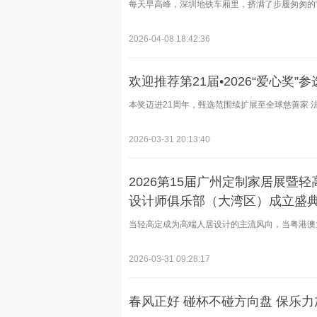
每天早高峰，深圳地铁车厢里，挤满了步履匆匆的“打
2026-04-08 18:42:36
欢迎推荐第21届•2026“爱心奖”参
本奖迈进21周年，甄选范围续扩展至全球慈善家 法人
2026-03-31 20:13:40
2026第15届广州定制家居展暨
设计师俱乐部（大湾区）成立盛
当轻高定成为高端人居设计的主流风向，当粤港澳大
2026-03-31 09:28:17
春风正好 碰杯不碰方向盘 保乐