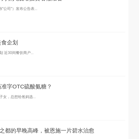
公司"）发布公告表...
美食企划
近30间餐饮商户...
准字OTC硫酸氨糖？
女，总想给爸妈选...
技之都的早晚高峰，被恩施一片碧水治愈