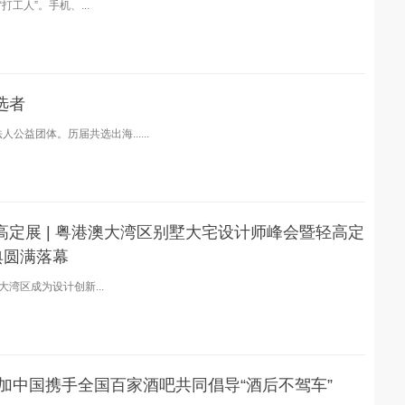
工人”。手机、...
选者
公益团体。历届共选出海......
轻高定展 | 粤港澳大湾区别墅大宅设计师峰会暨轻高定
典圆满落幕
湾区成为设计创新...
力加中国携手全国百家酒吧共同倡导“酒后不驾车”