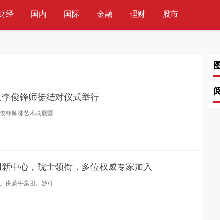
财经
国内
国际
金融
理财
股市
科技
互联网
通信
IT
人李俊锋师徒结对仪式举行
锋师徒艺术联展暨...
创新中心，院士领衔，多位权威专家加入
由蒙牛集团、妙可...