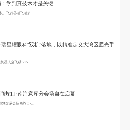
南：学到真技术才是关键
。飞行器越飞越多...
瑞星耀眼科“双机”落地，以精准定义大湾区屈光手
人全飞秒 VIS...
招商蛇口·南海意库分会场自在启幕
交易会招商蛇口·...