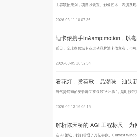
由容颖怡策划，项目以装置、影像艺术、表演及现场
2026-03-11 10:07:36
迪卡侬携手In&amp;motion
近日，全球多领域专业运动品牌迪卡侬宣布，与可穿
2026-03-05 16:52:54
看花灯，赏英歌，品潮味，汕头
当气势磅礴的英歌舞又双叒叕“火出圈”，是时候带更
2026-02-13 16:05:15
解析陈天桥的 AGI 工程标尺：为
在 AI 领域，我们听惯了万亿参数、Context Wind