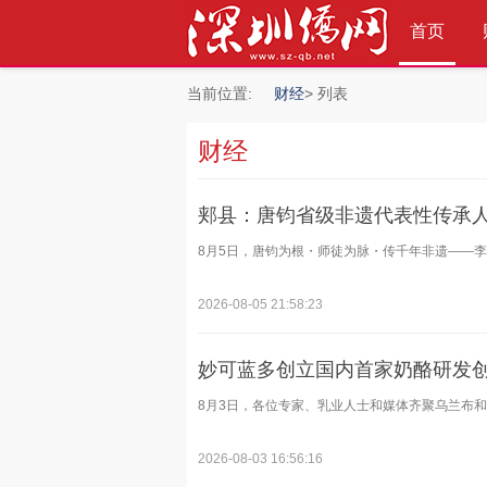
首页
当前位置:
财经
> 列表
财经
»
郏县：唐钧省级非遗代表性传承
8月5日，唐钧为根・师徒为脉・传千年非遗——李俊
2026-08-05 21:58:23
妙可蓝多创立国内首家奶酪研发
8月3日，各位专家、乳业人士和媒体齐聚乌兰布和。
2026-08-03 16:56:16