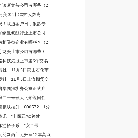
外诊断龙头公司有哪些（2
0月美国“小非农”人数高
息！联通客户日，银龄专
子级氢氟酸行业上市公司
关柜受益企业有哪些？（2
疗龙头上市公司有哪些？
略科技港股上市第3个交易
意社：11月5日燕山石化苯
意社：11月5日上海期货交
狮集团深圳办公室正式启
舟二十号载人飞船返回任
南板块拉升！000572，1分
资讯！“十四五”铁路建
给旅游搭子系上“安全带
元兑新西兰元升至12年高点