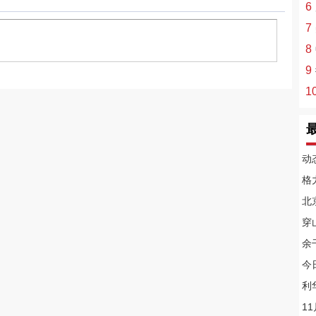
6
7
8
9
1
动
格
北
穿
余
今
利
1