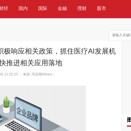
财经
国内
国际
金融
理财
股市
科技
互联网
通信
IT
积极响应相关政策，抓住医疗AI发展机
快推进相关应用落地
06 21:25:25
|
来源: 同花顺iNews
|