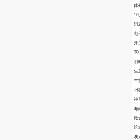
体
1
消
电
开
医
明
生
生
阳
神
海
微
​
澳