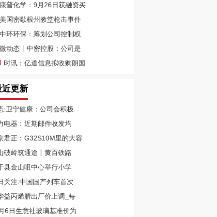
康普化学：9月26日获融资买
美国密歇根州教堂枪击事件
中环环保：筹划公司控制权
微动态丨中密控股：公司是
0
时讯：亿道信息拟收购朗国
最近更新
态:卫宁健康：公司会积极
力电器：近期邮件收发均
京君正：G32S10M里的大容
山破岭筑通途丨黄百铁路
干县金山咀中心举行小学
日关注:中国国产列车首次
华益丙烯腈出厂价上调_每
1月6日生意社玻璃基准价为