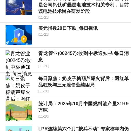
是公司钙钛矿叠层电池技术相关专利，目前
该电池技术尚在研发阶段
[11-21]
美元指数20日下跌_每日视讯
[11-21]
青龙管业(002457):收到中标通知书 每日消
息
[11-20]
每日聚焦：奶皮子糖葫芦爆火背后：网红单
品狂欢与三元股份业绩困局
[11-20]
统计局：2025年10月中国燃料油产量319.9
万吨
[11-20]
LPR连续第六个月“按兵不动” 专家称年内仍