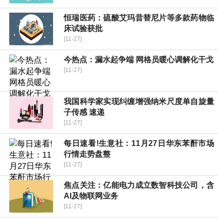
恒瑞医药：硫酸艾玛昔替尼片等多款药物临
床试验获批
[11-27]
今热点：漏水起争端 网格员暖心调解化干戈
[11-27]
我国科学家实现纠缠增强纳米尺度单自旋量
子传感 速递
[11-27]
每日速看!生意社：11月27日华东苯酐市场
行情走势盘整
[11-27]
焦点关注：亿能电力成立数智科技公司，含
AI及物联网业务
[11-27]