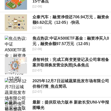
15个基点
[12-08]
众泰汽车：融资净偿还706.94万元，融资余
额6.62亿元（12-05）-快讯
[12-08]
焦点热议:中证A500ETF基金：融资净买入0
元，融资余额97.57万元（12-05）
[12-08]
鼎智科技：完成工商变更登记及公司章程备
案并取得换发营业执照|头条焦点
[12-07]
2025年12月7日运城蔬菜批发市场有限公司
价格行情_焦点简讯
[12-07]
最新：提供双动力版本 新款长安UNI-V申报
图曝光