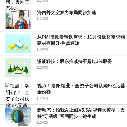
[12-03]
海内外太空算力布局同步加速
[12-03]
从PMI指数看钢铁需求：11月份板材需求弱
建材有回升-焦点速递
[12-03]
派能科技：股东拟减持不超过3%股份
[12-03]
视点！洛阳钼业：全资子公司认购5亿元基
金份额
[12-02]
新动态：拍我AI上线V5.5AI视频大模型，支
持“导演级”音画同步一键生成
[12-02]