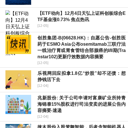
【ETF动向】12月4日天弘上证科创板综合E
TF基金涨0.73% 焦点热讯
[12-05]
创胜集团-B(06628.HK)：自愿公告-创胜医
药于ESMO Asia公布osemitamab三联疗法
一线治疗胃或胃食管结合部腺癌的I/II期(Tra
nstar102)更新疗效数据内容摘要
[12-05]
乐视网回应拟拿1.8亿“炒股”却不还债：想
挣钱活下去
[12-04]
兆新股份: 关于公司申请对富康矿业所持青
海锦泰15%股权进行司法变卖的进展公告内
容摘要-速递
[12-04]
徕木股份入股梦舞智能，后者含智能机器人