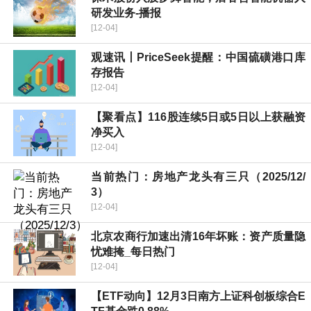
研发业务-播报
[12-04]
观速讯丨PriceSeek提醒：中国硫磺港口库
存报告
[12-04]
【聚看点】116股连续5日或5日以上获融资
净买入
[12-04]
当前热门：房地产龙头有三只（2025/12/
3）
[12-04]
北京农商行加速出清16年坏账：资产质量隐
忧难掩_每日热门
[12-04]
【ETF动向】12月3日南方上证科创板综合E