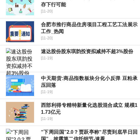
存下行可能
[11-20]
合肥市推行商品住房项目工程工艺工法展示
工作_热闻
[11-20]
速达股份股东琪韵投资拟减持不超3%股份
[11-19]
中天期货:商品指数板块分化小反弹 豆粕承
压回落
[11-19]
西部利得专精特新量化选股混合成立 规模1
1.73亿元
[11-19]
“下周回国”2.0？贾跃亭称“尽责到底早日回
国”，披露第二信托细节-速看