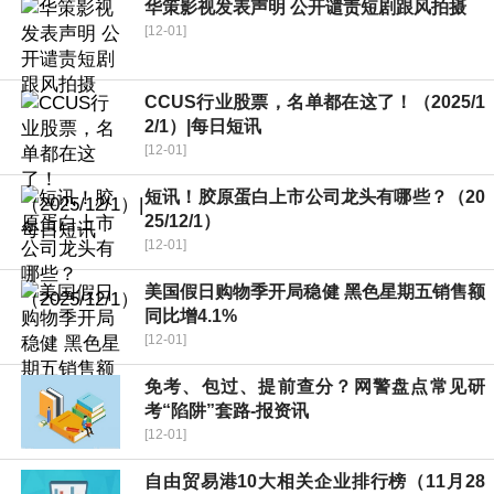
华策影视发表声明 公开谴责短剧跟风拍摄
[12-01]
CCUS行业股票，名单都在这了！（2025/1
2/1）|每日短讯
[12-01]
短讯！胶原蛋白上市公司龙头有哪些？（20
25/12/1）
[12-01]
美国假日购物季开局稳健 黑色星期五销售额
同比增4.1%
[12-01]
免考、包过、提前查分？网警盘点常见研
考“陷阱”套路-报资讯
[12-01]
自由贸易港10大相关企业排行榜（11月28