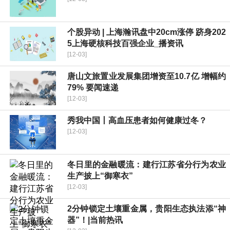
个股异动 | 上海瀚讯盘中20cm涨停 跻身202
5上海硬核科技百强企业_播资讯
[12-03]
唐山文旅置业发展集团增资至10.7亿 增幅约
79% 要闻速递
[12-03]
秀我中国丨高血压患者如何健康过冬？
[12-03]
冬日里的金融暖流：建行江苏省分行为农业
生产披上“御寒衣”
[12-03]
2分钟锁定土壤重金属，贵阳生态执法添“神
器”！|当前热讯