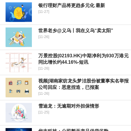
银行理财产品将更趋多元化 最新
[11-27]
世界老乡@义乌丨我在义乌“卖太阳”
[11-26]
万景控股(02193.HK)中期净利为930万港元
同比增长约44.16%-短讯
[11-26]
视频|湖南家纺龙头梦洁股份被董事实名举报
公司回应：恶意捏造，已报案
[11-26]
雪迪龙：无逾期对外担保情形
[11-25]