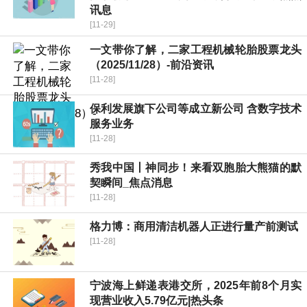
讯息
[11-29]
一文带你了解，二家工程机械轮胎股票龙头
（2025/11/28）-前沿资讯
[11-28]
保利发展旗下公司等成立新公司 含数字技术
服务业务
[11-28]
秀我中国丨神同步！来看双胞胎大熊猫的默
契瞬间_焦点消息
[11-28]
格力博：商用清洁机器人正进行量产前测试
[11-28]
宁波海上鲜递表港交所，2025年前8个月实
现营业收入5.79亿元|热头条