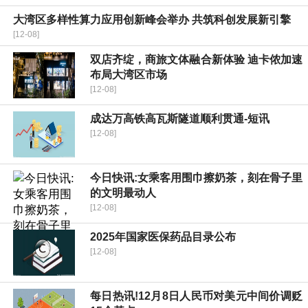
大湾区多样性算力应用创新峰会举办 共筑科创发展新引擎
[12-08]
双店齐绽，商旅文体融合新体验 迪卡侬加速
布局大湾区市场
[12-08]
成达万高铁高瓦斯隧道顺利贯通-短讯
[12-08]
今日快讯:女乘客用围巾擦奶茶，刻在骨子里
的文明最动人
[12-08]
2025年国家医保药品目录公布
[12-08]
每日热讯!12月8日人民币对美元中间价调贬