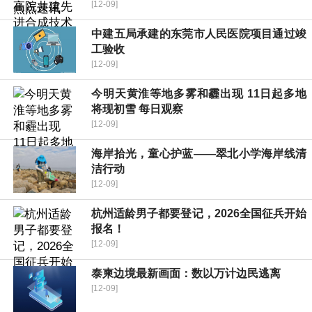
[12-09]
中建五局承建的东莞市人民医院项目通过竣
工验收
[12-09]
今明天黄淮等地多雾和霾出现 11日起多地
将现初雪 每日观察
[12-09]
海岸拾光，童心护蓝——翠北小学海岸线清
洁行动
[12-09]
杭州适龄男子都要登记，2026全国征兵开始
报名！
[12-09]
泰柬边境最新画面：数以万计边民逃离
[12-09]