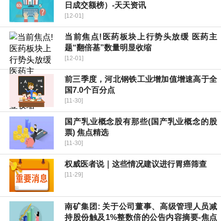
日成交额榜）-天天资讯
[12-01]
当前焦点!医药板块上行势头放缓 医药主
题“翻倍基”数量明显收缩
[12-01]
前三季度，河北钢铁工业增加值增速高于全
国7.0个百分点
[11-30]
国产乳业概念股有那些(国产乳业概念的股
票) 焦点精选
[11-30]
权威医者说｜这些情况建议进行胃癌筛查
[11-29]
南矿集团: 关于公司董事、高级管理人员减
持股份触及1%整数倍的公告内容摘要-焦点