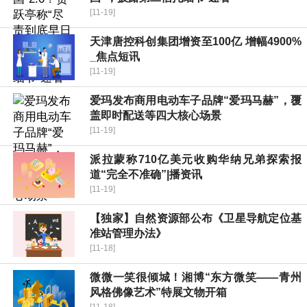
[11-19]
天津唐控科创集团增资至100亿 增幅4900%
_焦点短讯
[11-19]
爱玛发布商用电动车子品牌“爱玛马赫”，覆
盖即时配送等四大核心场景
[11-19]
派拉蒙称710亿美元收购华纳兄弟探索报
道“完全不准确”|播资讯
[11-19]
【独家】自然资源部公布《卫星导航定位基
准站管理办法》
[11-18]
微微一笑很倾城！湘博“东方微笑——青州
风格佛像艺术”特展文物开箱