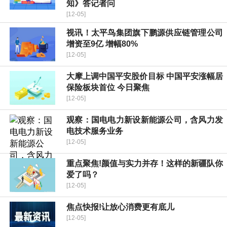
知》答记者问
[12-05]
视讯！太平鸟集团旗下鹏源供应链管理公司
增资至9亿 增幅80%
[12-05]
大摩上调中国平安股价目标 中国平安涨幅居
保险板块首位 今日聚焦
[12-05]
观察：国电电力新设新能源公司，含风力发
电技术服务业务
[12-05]
重点聚焦!颜值与实力并存！这样的新疆队你
爱了吗？
[12-05]
焦点快报!让放心消费更有底儿
[12-05]