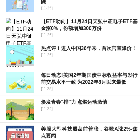
院
[11-25]
【ETF动向】11月24日天弘中证电子ETF基
金涨0%，份额增加300万份
[11-25]
热点评！进入中国36年来，首次官宣降价！
[11-25]
每日动态!美国2年期国债中标收益率与发行
前交易水平一致 为2022年8月以来最低
[11-25]
焕发青春“排”力 点燃运动激情
[11-24]
美股大型科技股盘前普涨，谷歌A涨2%-焦
点要闻