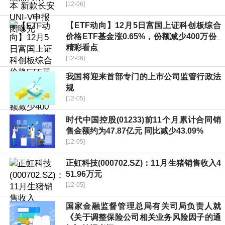
[12-06]
【ETF动向】12月5日富国上证科创板综合
价格ETF基金涨0.65%，份额减少400万份_
精彩看点
[12-06]
我国将迎来首部专门的上市公司监管行政法
规
[12-05]
时代中国控股(01233)前11个月累计合同销
售金额约为47.87亿元 同比减少43.09%
[12-05]
正虹科技(000702.SZ)：11月生猪销售收入4
51.96万元
[12-05]
国家金融监督管理总局有关司局负责人就
《关于调整保险公司相关业务风险因子的通