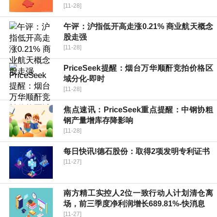
[11-28]
午评：沪指低开高走涨0.21% 商业航天概念
股走强
[11-28]
PriceSeek提醒：烟台万华顺酐竞拍价格区
域分化-即时
[11-28]
焦点速讯：PriceSeek重点提醒：中钢协粗
钢产量增库存降影响
[11-28]
每日快讯!德石股份：取得2项发明专利证书
[11-27]
南方精工实控人2位一致行动人计划清仓离
场，前三季度净利润增长689.81%-快消息
[11-27]