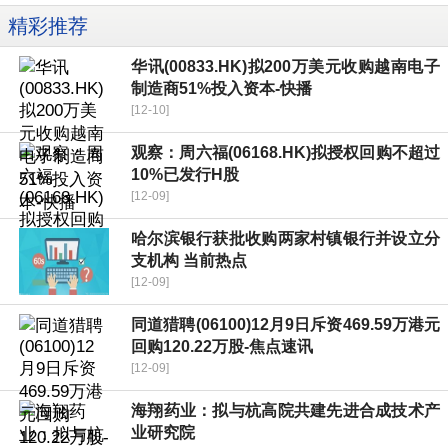
精彩推荐
华讯(00833.HK)拟200万美元收购越南电子
制造商51%投入资本-快播
[12-10]
观察：周六福(06168.HK)拟授权回购不超过
10%已发行H股
[12-09]
哈尔滨银行获批收购两家村镇银行并设立分
支机构 当前热点
[12-09]
同道猎聘(06100)12月9日斥资469.59万港元
回购120.22万股-焦点速讯
[12-09]
海翔药业：拟与杭高院共建先进合成技术产
业研究院