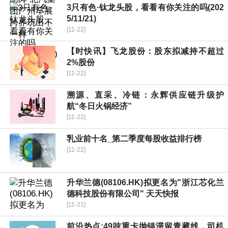
3只有色·钛龙头股，看看有你关注的吗(202
5/11/21)
[11-22]
【时快讯】飞龙股份：股东拟减持不超过
2%股份
[11-22]
溯源、直采、冷链：永辉供应链升级护
航“冬日火锅经济”
[11-22]
乳业前十名_第二季度每股收益排行榜
[11-22]
升华兰德(08106.HK)拟更名为"浙江芯化兰
德科技股份有限公司" 天天快报
[11-21]
前沿热点:49吨重卡抛锚滞留青藏线，司机