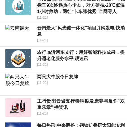
拦车9次终遇热心卡友，对方硬抗-20℃低温
1小时救助，网红“卡车张优秀”全网寻人
[11-21]
云南最大"风光储一体化"项目并网发电 快消
息
[11-21]
农行临沂河东支行：用好智能科技成果，提
升适老化服务水平 观速讯
[11-21]
两只大牛股今日复牌
[11-21]
工行贵阳云岩支行奏响银发康养与反诈“双
重乐章” 播资讯
[11-21]
每日热讯!中来股份：钙钛矿叠层太阳能专利