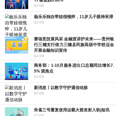
TF基金跌0.88%
[12-04]
杨乐乐独自带娃很憔悴，11岁儿子眼神呆滞
[12-03]
赛场竞技展风采 金融宣讲护未来——贵州银
行三穗支行借力三穗县民族高级中学校运会
开展金融知识宣传
[12-03]
商务部：1-10月服务进出口总额同比增长7.
5% 观焦点
[12-03]
新消息丨以数字守护通信动脉
[12-03]
朱雀三号重复使用运载火箭发射入轨|短讯
[12-03]