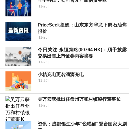
华丰科技：公司暂无产品供货谷歌
[11-25]
PriceSeek提醒：山东东方华龙下调石油焦
报价
[11-25]
今日关注:永恒策略(00764.HK)：须予披露
交易出售上市证券内容摘要
[11-25]
小桔充电更名滴滴充电
[11-25]
吴万云获批出任盘州万和村镇银行董事长
[11-25]
资讯：成都锦江少年“说唱俑”登台国家大剧