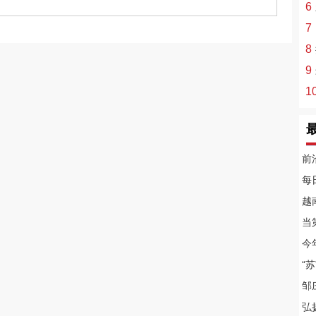
6
7
8
9
1
前沿
每
越
当
今
“
邹
弘