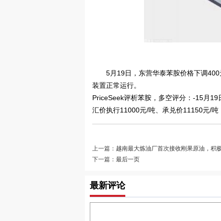
5月19日，东营华泰苯胺价格下调400元
装置正常运行。
PriceSeek评析苯胺，多空评分：-15
汇价执行11000元/吨、承兑价11150
上一篇：
越南最大炼油厂首次接收刚果原油，积极
下一篇：
最后一页
最新评论