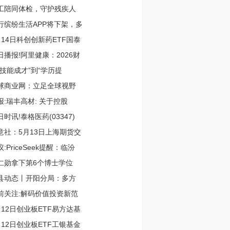
工陪同体检，守护残疾人
行缤纷生活APP将下架，多
月14日科创创新药ETF国泰
日播报!阿里健康：2026财
“技能成才”到“学历提
球商业网：立足全球视野
报:瑞丰高材: 关于控股
日时讯!泰格医药(03347)
意社：5月13日上海期货交
:PriceSeek提醒：临汾
仁勋拿下第6个博士学位
县动态丨开阳分局：多方
前关注:解码价值投资新范
月12日创业板ETF易方达基
月12日创业板ETF工银基金