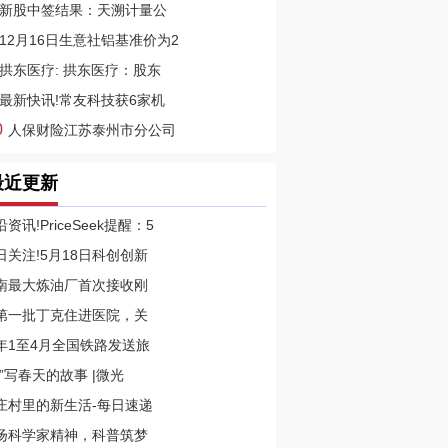
新股中签结果：天溯计量公
12月16日生意社铝基准价为2
拱东医疗: 拱东医疗：股东
最新快讯!常友科技获6家机
0
人保财险江苏泰州市分公司
最近更新
资讯!PriceSeek提醒：5
日关注!5月18日科创创新
南最大炼油厂首次接收刚
第一批丁克住进医院，关
年1至4月全国铁路发送旅
苏”写春天的故事 |微光
庄村里的新生活-每日速递
扬科学家精神，科普筑梦