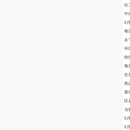
社
中
5
每
从
环
快
每
生
热议
黄
区
当
5
5