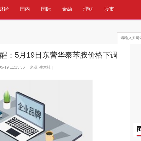
财经
国内
国际
金融
理财
股市
科技
互联网
通信
IT
ek提醒：5月19日东营华泰苯胺价格下调
05-19 11:15:36
|
来源: 生意社
|