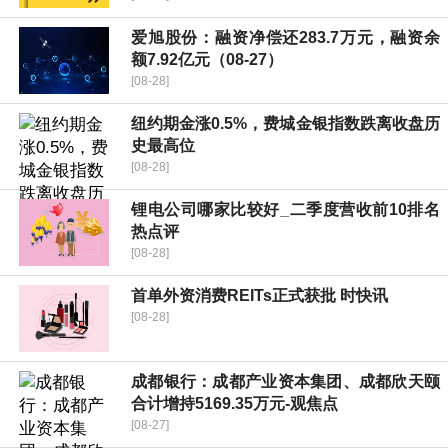
爱旭股份：融资净偿还283.7万元，融资余
额7.92亿元（08-27）
[08-28]
纽约期金涨0.5%，费城金银指数跌离收盘历
史最高位
[08-28]
锂电公司哪家比较好_二季度营收前10排名
热点评
[08-28]
首单外资消费REITs正式获批 时快讯
[08-28]
成都银行：成都产业资本集团、成都欣天颐
合计增持5169.35万元-观焦点
[08-27]