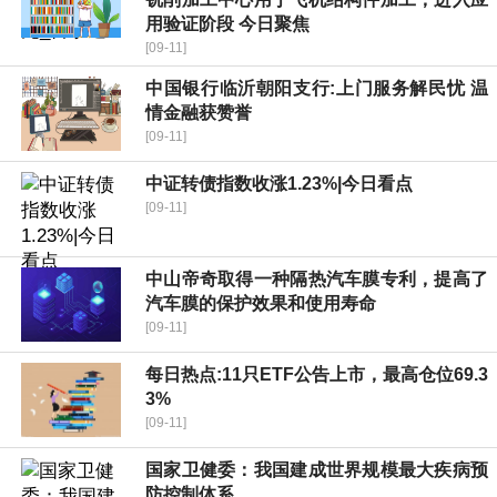
用验证阶段 今日聚焦
[09-11]
中国银行临沂朝阳支行:上门服务解民忧 温
情金融获赞誉
[09-11]
中证转债指数收涨1.23%|今日看点
[09-11]
中山帝奇取得一种隔热汽车膜专利，提高了
汽车膜的保护效果和使用寿命
[09-11]
每日热点:11只ETF公告上市，最高仓位69.3
3%
[09-11]
国家卫健委：我国建成世界规模最大疾病预
防控制体系