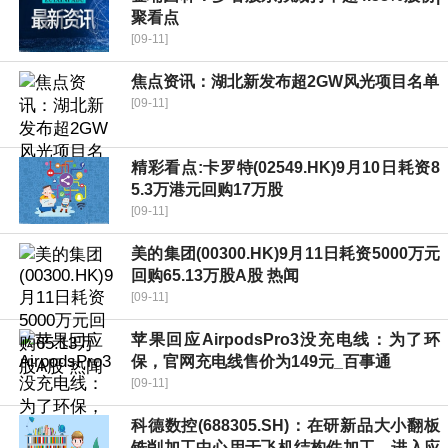
聚看点
[09-11]
焦点资讯：湖北新发布超2GW风光项目名单
[09-11]
精彩看点:卡罗特(02549.HK)9月10日耗资8
5.3万港元回购17万股
[09-11]
美的集团(00300.HK)9月11日耗资5000万元
回购65.13万股A股 热闻
[09-11]
苹果回应AirpodsPro3没充电线：为了环
保，官网充电线售价为149元_百事通
[09-11]
科德数控(688305.SH)：在研新品大小翻板
铣削加工中心用于飞机结构件加工，进入应