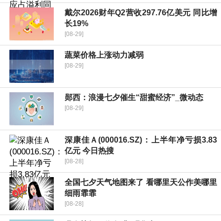
戴尔2026财年Q2营收297.76亿美元 同比增
长19%
[08-29]
蔬菜价格上涨动力减弱
[08-29]
郧西：浪漫七夕催生“甜蜜经济”_微动态
[08-29]
深康佳Ａ(000016.SZ)：上半年净亏损3.83
亿元 今日热搜
[08-28]
全国七夕天气地图来了 看哪里天公作美哪里
细雨霏霏
[08-28]