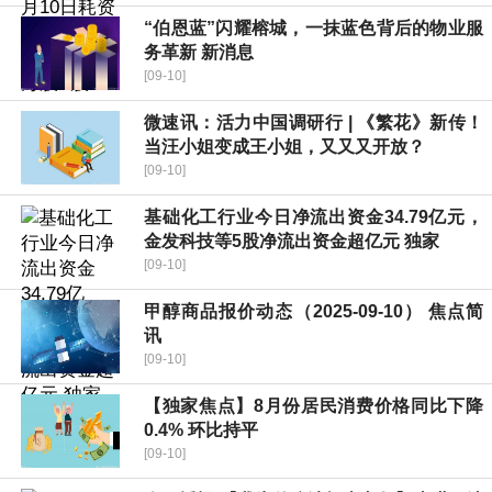
“伯恩蓝”闪耀榕城，一抹蓝色背后的物业服
务革新 新消息
[09-10]
微速讯：活力中国调研行 | 《繁花》新传！
当汪小姐变成王小姐，又又又开放？
[09-10]
基础化工行业今日净流出资金34.79亿元，
金发科技等5股净流出资金超亿元 独家
[09-10]
甲醇商品报价动态（2025-09-10） 焦点简
讯
[09-10]
【独家焦点】8月份居民消费价格同比下降
0.4% 环比持平
[09-10]