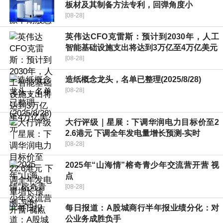
板材及其制备方法专利，回弹角度小
[08-28]
英伟达CFO克雷斯：预计到2030年，人工
智能基础设施支出将达到3万亿至4万亿美元
[08-28]
造纸概念龙头，名单已整理(2025/8/28)
[08-28]
大行评级｜星展：下调华润电力目标价至2
2.6港元 下调全年发电量增长预测-实时
[08-28]
2025年“山海情”榕奇青少年交流营开营 视
点
[08-28]
每日报道：A股城商行半年报业绩分化：对
公业务成胜负手