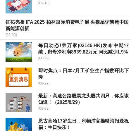
[09-10]
征拓亮相 IFA 2025 柏林国际消费电子展 央视采访聚焦中国
新能源创新
[09-09]
每日动态!荣万家(02146.HK)发布中期业
绩，归母净利润8939.82万元 同比减少1.9%
[08-29]
即时焦点：日本7月工矿业生产指数环比下
降
[08-29]
最新：高速公路股票龙头股共四只，你应该
知道！（2025/8/29）
[08-29]
恩古莫哈17岁生日，利物浦官推晒海报送祝
福：生日快乐！