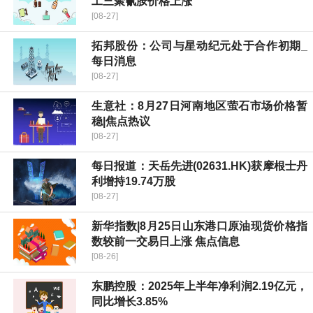
工三聚氰胺价格上涨
[08-27]
拓邦股份：公司与星动纪元处于合作初期_
每日消息
[08-27]
生意社：8月27日河南地区萤石市场价格暂
稳|焦点热议
[08-27]
每日报道：天岳先进(02631.HK)获摩根士丹
利增持19.74万股
[08-27]
新华指数|8月25日山东港口原油现货价格指
数较前一交易日上涨 焦点信息
[08-26]
东鹏控股：2025年上半年净利润2.19亿元，
同比增长3.85%