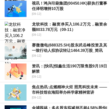
视讯！鸿兴印刷集团(00450.HK)获执行董事
任泽明增持10万股
[09-12]
龙软科技：融资净买入106.2万元，融资余
额8033.78万元（09-11）
[09-12]
赛微微电(688325.SH)股东武岳峰投资及其
一致行动人拟协议转让1464.39万股_简讯
[09-12]
资讯：[快讯]恒鑫生活190万限售股9月19日
解禁
[09-12]
焦点热讯:点燃精神火炬 照亮科技未来 ——
市科技馆在海阳举办科学家精神宣讲
[09-12]
金埔园林：多名股东拟减持不超4.58%股份|