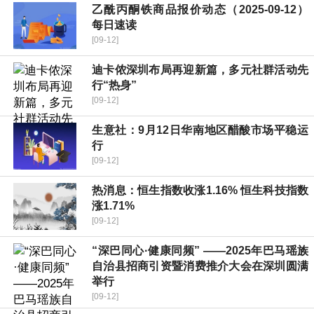
乙酰丙酮铁商品报价动态（2025-09-12）
每日速读
[09-12]
迪卡侬深圳布局再迎新篇，多元社群活动先
行“热身”
[09-12]
生意社：9月12日华南地区醋酸市场平稳运
行
[09-12]
热消息：恒生指数收涨1.16% 恒生科技指数
涨1.71%
[09-12]
“深巴同心·健康同频” ——2025年巴马瑶族
自治县招商引资暨消费推介大会在深圳圆满
举行
[09-12]