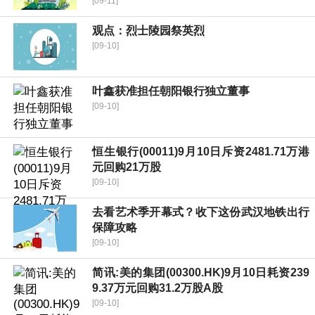
[09-11]
观点：烈士陵园祭英烈
[09-10]
叶鑫获准担任朝阳银行独立董事
[09-10]
恒生银行(00011)9月10日斥资2481.71万港
元回购21万股
[09-10]
去看艺术季开幕式？收下这份武汉地铁出行
保障攻略
[09-10]
简讯:美的集团(00300.HK)9月10日耗资239
9.37万元回购31.2万股A股
[09-10]