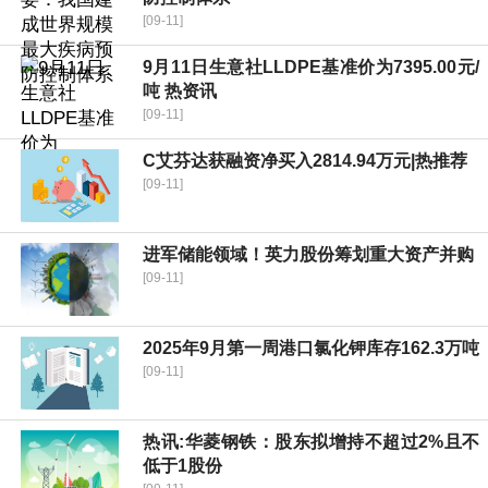
[09-11]
9月11日生意社LLDPE基准价为7395.00元/
吨 热资讯
[09-11]
C艾芬达获融资净买入2814.94万元|热推荐
[09-11]
进军储能领域！英力股份筹划重大资产并购
[09-11]
2025年9月第一周港口氯化钾库存162.3万吨
[09-11]
热讯:华菱钢铁：股东拟增持不超过2%且不
低于1股份