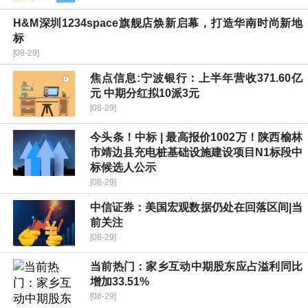
H&M深圳1234space旗舰店焕新启幕，打造华南时尚新地
标
[08-29]
焦点信息:宁波银行：上半年营收371.60亿
元 中期分红拟10派3元
[08-29]
今头条！中标 | 最高报价1002万！陕西榆林
市靖边县充电桩基础设施建设项目N1标段中
标候选人公示
[08-29]
中信证券：美国宏观数据仍处在回落区间|当
前关注
[08-29]
当前热门：家乡互动中期股东应占溢利同比
增加33.51%
[08-29]