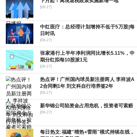
下月起！离境退税政策实施新增一地
[08-27]
中红医疗：总经理计划增持不低于5万股|每
日时讯
[08-27]
张家港行上半年净利润同比增长5.11%，中
期分红拟每10股派1元
[08-27]
热点评！广州国内球员新注册两人 李祥波A
2合同剩1年 刘文科自行培养签2年
[08-27]
新华锦公司陷资金占用危机，投资者可索赔
[08-27]
每日热文:福建“晴热+雷雨”模式持续在线，