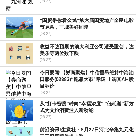
[08-27]
“国贸带你看金鸡”第六届国贸地产全民电影
节启幕，三城美好同映
[08-27]
收益不达预期的澳大利亚公司遭受重创，达
美乐等两位数下跌
[08-27]
今日要闻!【券商聚焦】中信里昂维持中海油
田服务(02883)“跑赢大市”评级 上调其AH股
目标价
[08-27]
从“打卡密度”转向“幸福浓度” “低耗游”新方
式为文旅消费注入新动能
[08-27]
前沿资讯!生意社：8月27日河北辛集九元化