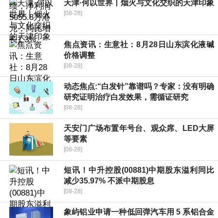
天津·何以世界丨烟火与文化交织的天津印象
[08-28]
焦点资讯：生意社：8月28日山东滨化液碱
价格调整
[08-28]
动态焦点:“白发针”靠谱吗？专家：没有明确
研究证明治疗白发效果，需循证研究
[08-28]
天安门广场布置年号台、观众席、LED大屏
等要素
[08-28]
短讯！中升控股(00881)中期股东溢利同比
减少35.97% 不派中期股息
[08-28]
象屿铝业申请一种低回弹汽车用 5 系铝合金