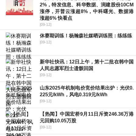
2%，特发信息、科华数据、润建股份10CM
涨停，开普云涨超8%，中科曙光、数据港
涨超6% 快看点
[09-12]
休赛期训练！杨瀚森社媒晒训练照：练练练
[09-12]
新华社快讯：12日上午，第十二批在韩中国
人民志愿军烈士遗骸回国
[09-12]
山东2025年机制电价竞价结果出炉：光伏0.
225元/kWh，风电0.319元/kWh
[09-12]
【热闻】中国宏桥9月11日斥资246.36万港
元回购10.05万股
[09-12]