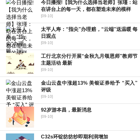
今日播报!【我为什么选择当老师】张瑾：站
在讲台上的每一天，都在塑造未来的模样
[09-10]
太平人寿：“指尖”办理赔，“云端”送温暖 每
日观点
[09-10]
工行北京分行开展“金秋九月颂恩师”教师节
主题活动 最新
[09-10]
金山云盘中涨超13% 美银证券给予 “买入”
评级
[09-10]
92岁游本昌，最新消息
[09-10]
C32s环锭纺纺纱即期利润增加