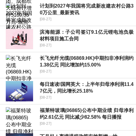
计划到2027年我国将完成新改建农村公路3
0万公里_最新资讯
[08-27]
滨海能源：子公司签订9.1亿元锂电池负极
材料项目施工合同
[08-27]
长飞光纤光缆(06869.HK)中期扣非净利润约
1.38亿元 同比增加约15.00%
[08-27]
每日速读!国网英大：上半年归母净利润11.4
7亿元，同比增长25.18%
[08-27]
福莱特玻璃(06865)公布中期业绩 归母净利
约2.61亿元 同比减少82.58% 每日播报
[08-27]