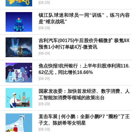
[08-29]
镇江队球迷和球员一同“训练”，练习内容
是“维京战吼”
[08-29]
吉利汽车(00175)午后股价升幅微扩 极氪9X
预售1小时订单破4万-微资讯
[08-29]
焦点快报!杭州银行：上半年归股净利润116.
62亿元，同比增长16.66%
[08-29]
国家发改委：加快首发经济、数字消费、人
工智能加消费等领域的政策出台
[08-29]
直击车展 | 何小鹏：全新小鹏P7 “圈粉”了王
子文、陈妍希等女明星
[08-29]