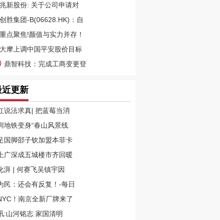
兆新股份: 关于公司申请对
创胜集团-B(06628.HK)：自
重点聚焦!颜值与实力并存！
大摩上调中国平安股价目标
0
鼎智科技：完成工商变更登
最近更新
红说法求真| 把蓝莓当消
圳地铁变身“春山风景线
足国脚邵子钦加盟本菲卡
上广深成五城楼市齐回暖
化湃 | 何赛飞吴镇宇因
为民：还会有反复！-每日
NYC！南京全新厂牌来了
讯:山河铭志 家国清明