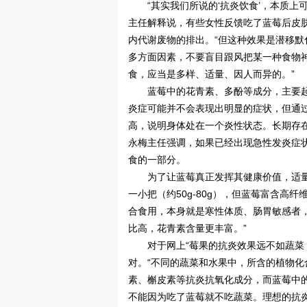
“其实我们所说的‘抗炎饮食’，本质
主任解释说，有些女性反馈吃了蓝莓后皮
内代谢废物的排出。“但这种效果是潜移
多方面因素，不要盲目跟风把某一种食物神
食，应当是多样、适量、因人而异的。”
蓝莓中的花青素、多酚等成分，主要
炎症可能并不会表现出明显的症状，但通
高，说明身体处在一个炎性状态。长期存
永梅主任强调，如果已经出现急性发炎症
食的一部分。
为了让蓝莓真正发挥其健康价值，适
一小把（约50g-80g），但蓝莓富含
合食用，本身就是寒性体质、肠胃敏感者
比高，花青素含量更丰富。”
对于网上“莓果的抗炎效果远不如蔬菜
对。“不同的蔬菜和水果中，所含的植物化
素、槲皮素等抗炎抗氧化成分，而蓝莓中
不能因为吃了蓝莓就不吃蔬菜。理想的抗