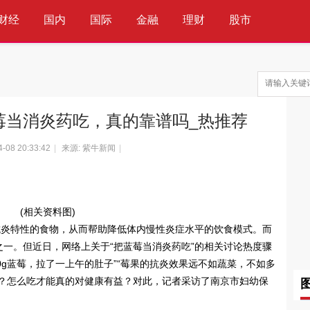
财经
国内
国际
金融
理财
股市
科技
互联网
通信
IT
蓝莓当消炎药吃，真的靠谱吗_热推荐
4-08 20:33:42
|
来源: 紫牛新闻
|
(相关资料图)
抗炎特性的食物，从而帮助降低体内慢性炎症水平的饮食模式。而
一。但近日，网络上关于“把蓝莓当消炎药吃”的相关讨论热度骤
50g蓝莓，拉了一上午的肚子”“莓果的抗炎效果远不如蔬菜，不如多
何？怎么吃才能真的对健康有益？对此，记者采访了南京市妇幼保