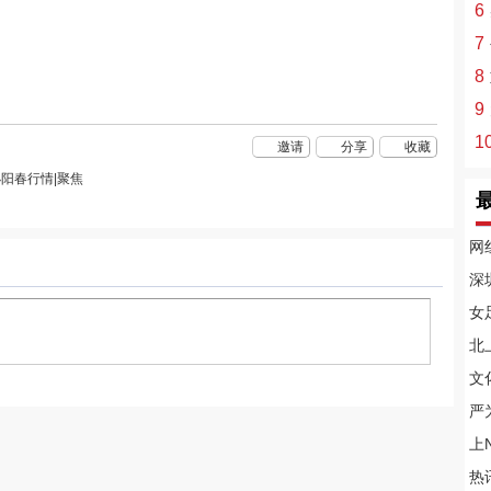
6
7
8
9
1
邀请
分享
收藏
阳春行情|聚焦
网
深
女
北
文
严
上
热