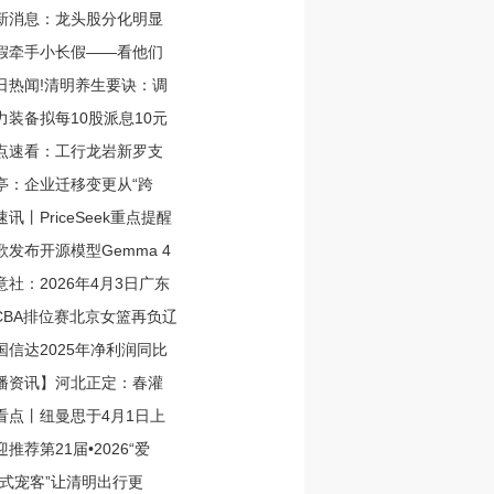
新消息：龙头股分化明显
假牵手小长假——看他们
日热闻!清明养生要诀：调
力装备拟每10股派息10元
点速看：工行龙岩新罗支
亭：企业迁移变更从“跨
速讯丨PriceSeek重点提醒
歌发布开源模型Gemma 4
意社：2026年4月3日广东
CBA排位赛北京女篮再负辽
国信达2025年净利润同比
播资讯】河北正定：春灌
看点丨纽曼思于4月1日上
迎推荐第21届•2026“爱
花式宠客”让清明出行更