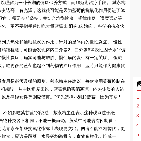
上可以理解为一种长期的健康保养方式，而非短期治疗手段。”戴永梅
肤变透亮、有光泽，这就很可能是因为蓝莓的抗氧化作用促进了体
默化的，需要长期坚持，并结合均衡饮食、规律作息、适度运动等
化，更不要指望通过吃大量蓝莓来‘消炎’或‘治病’。科学的抗炎饮
起到抗氧化和辅助抗炎的作用，针对的是体内的慢性炎症。“慢性
过精细检测，可能会发现体内白介素2、白介素6等炎性因子水平偏
在慢性炎症，确实可能与肥胖、慢性病的发生有一定关联。”但戴
状，吃再多的蓝莓也起不到药物的治疗作用，蓝莓只能作为健康饮
量食用是必须遵循的原则。戴永梅主任建议，每次食用蓝莓控制在
高纤维和果酸，从中医角度来说，蓝莓也确实偏寒凉，内热体质的人适
1
，以及痛经女性等则应谨慎。“优先选择小颗粒蓝莓，因为其皮占
2
，不如多吃紫甘蓝”的说法，戴永梅主任表示这种观点过于绝
3
合物种类各不相同，不能一概而论。蔬菜中可能含有β-胡萝卜
4
的花青素在某些抗氧化指标上表现更突出。两者不能互相替代，更
5
炎饮食，应该是蔬菜、水果等均衡摄入，食物多样化，吃成一