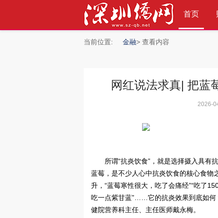
首页
当前位置:
金融
> 查看内容
网红说法求真| 把
»
2026-0
所谓“抗炎饮食”，就是选择摄入具有
蓝莓，是不少人心中抗炎饮食的核心食物之
升，“蓝莓寒性很大，吃了会痛经”“吃了1
吃一点紫甘蓝”……它的抗炎效果到底如
健院营养科主任、主任医师戴永梅。