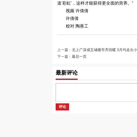
道‘彩虹’，这样才能获得更全面的营养。”
视频 许倩倩
许倩倩
校对 陶善工
上一篇：
北上广深成五城楼市齐回暖 3月均走出小
下一篇：
最后一页
最新评论
评论