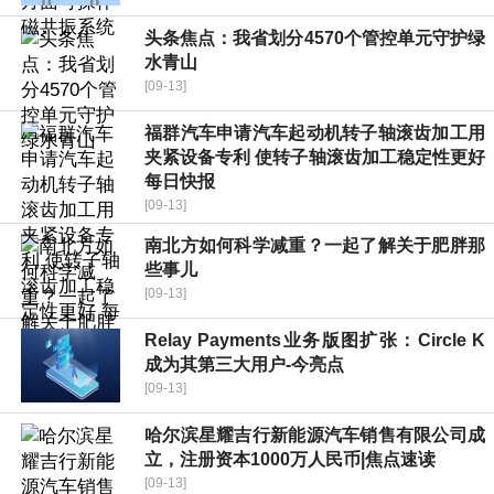
头条焦点：我省划分4570个管控单元守护绿
水青山
[09-13]
福群汽车申请汽车起动机转子轴滚齿加工用
夹紧设备专利 使转子轴滚齿加工稳定性更好
每日快报
[09-13]
南北方如何科学减重？一起了解关于肥胖那
些事儿
[09-13]
Relay Payments业务版图扩张：Circle K
成为其第三大用户-今亮点
[09-13]
哈尔滨星耀吉行新能源汽车销售有限公司成
立，注册资本1000万人民币|焦点速读
[09-13]