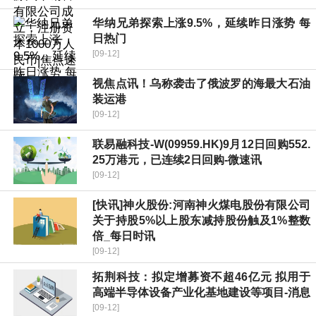
华纳兄弟探索上涨9.5%，延续昨日涨势 每
日热门
[09-12]
视焦点讯！乌称袭击了俄波罗的海最大石油
装运港
[09-12]
联易融科技-W(09959.HK)9月12日回购552.
25万港元，已连续2日回购-微速讯
[09-12]
[快讯]神火股份:河南神火煤电股份有限公司
关于持股5%以上股东减持股份触及1%整数
倍_每日时讯
[09-12]
拓荆科技：拟定增募资不超46亿元 拟用于
高端半导体设备产业化基地建设等项目-消息
[09-12]