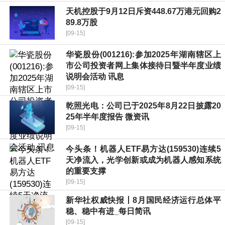
天机控股于9月12日斥资448.67万港元回购2
89.8万股
[09-15]
华瓷股份(001216):参加2025年湖南辖区上
市公司投资者网上集体接待日暨半年度业绩
说明会活动 讯息
[09-15]
乾照光电：公司已于2025年8月22日披露20
25年半年度报告 微资讯
[09-15]
今头条！机器人ETF易方达(159530)连续5
天净流入，光学创新或成为机器人感知系统
的重要支撑
[09-15]
新华社权威快报丨8月国民经济运行总体平
稳、稳中有进_每日简讯
[09-15]