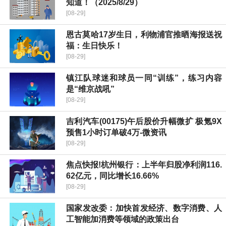
知道！（2025/8/29）
[08-29]
恩古莫哈17岁生日，利物浦官推晒海报送祝
福：生日快乐！
[08-29]
镇江队球迷和球员一同“训练”，练习内容
是“维京战吼”
[08-29]
吉利汽车(00175)午后股价升幅微扩 极氪9X
预售1小时订单破4万-微资讯
[08-29]
焦点快报!杭州银行：上半年归股净利润116.
62亿元，同比增长16.66%
[08-29]
国家发改委：加快首发经济、数字消费、人
工智能加消费等领域的政策出台