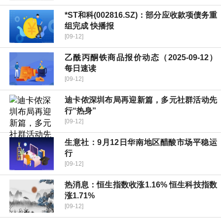
*ST和科(002816.SZ)：部分应收款项债务重
组完成 快播报
[09-12]
乙酰丙酮铁商品报价动态（2025-09-12）
每日速读
[09-12]
迪卡侬深圳布局再迎新篇，多元社群活动先
行“热身”
[09-12]
生意社：9月12日华南地区醋酸市场平稳运
行
[09-12]
热消息：恒生指数收涨1.16% 恒生科技指数
涨1.71%
[09-12]