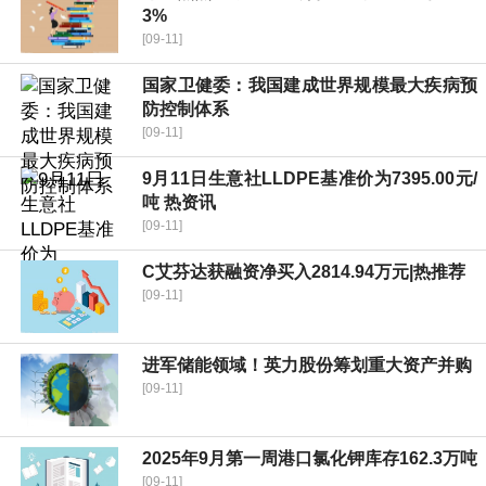
3%
[09-11]
国家卫健委：我国建成世界规模最大疾病预
防控制体系
[09-11]
9月11日生意社LLDPE基准价为7395.00元/
吨 热资讯
[09-11]
C艾芬达获融资净买入2814.94万元|热推荐
[09-11]
进军储能领域！英力股份筹划重大资产并购
[09-11]
2025年9月第一周港口氯化钾库存162.3万吨
[09-11]