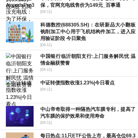
保，官网充电线售价为149元_百事通
[09-11]
科德数控(688305.SH)：在研新品大小翻板
铣削加工中心用于飞机结构件加工，进入应
用验证阶段 今日聚焦
[09-11]
中国银行临沂朝阳支行:上门服务解民忧 温
情金融获赞誉
[09-11]
中证转债指数收涨1.23%|今日看点
[09-11]
中山帝奇取得一种隔热汽车膜专利，提高了
汽车膜的保护效果和使用寿命
[09-11]
每日热点:11只ETF公告上市，最高仓位69.3