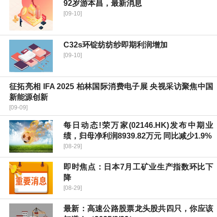
92岁游本昌，最新消息
[09-10]
C32s环锭纺纺纱即期利润增加
[09-10]
征拓亮相 IFA 2025 柏林国际消费电子展 央视采访聚焦中国
新能源创新
[09-09]
每日动态!荣万家(02146.HK)发布中期业
绩，归母净利润8939.82万元 同比减少1.9%
[08-29]
即时焦点：日本7月工矿业生产指数环比下
降
[08-29]
最新：高速公路股票龙头股共四只，你应该