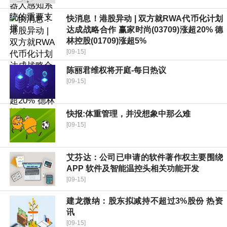
快消息！港股异动 | 双方就RWA代币化计划
达成战略合作 赢家时尚(03709)涨超20% 德
林控股(01709)涨超5%
[09-15]
陈丽君维权将开庭-每日热议
[09-15]
快报:体重管理，并没想象中那么难
[09-15]
艾芬达：公司已申请的软件著作权主要围绕
APP 软件及智能温控头相关功能开发
[09-15]
建龙微纳：股东拟减持不超过3%股份 热资
讯
[09-15]