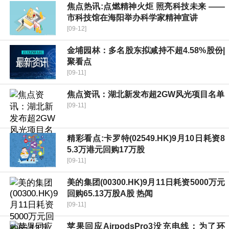
焦点热讯:点燃精神火炬 照亮科技未来 ——
市科技馆在海阳举办科学家精神宣讲
[09-12]
金埔园林：多名股东拟减持不超4.58%股份|
聚看点
[09-11]
焦点资讯：湖北新发布超2GW风光项目名单
[09-11]
精彩看点:卡罗特(02549.HK)9月10日耗资8
5.3万港元回购17万股
[09-11]
美的集团(00300.HK)9月11日耗资5000万元
回购65.13万股A股 热闻
[09-11]
苹果回应AirpodsPro3没充电线：为了环