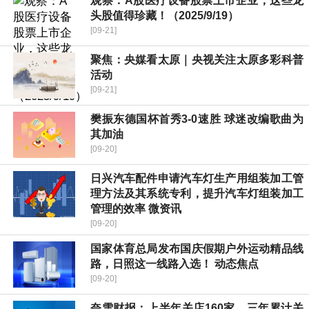
观察：A股医疗设备股票上市企业，这些龙
头股值得珍藏！（2025/9/19）
[09-21]
聚焦：央媒看太原｜央视关注太原多彩科普
活动
[09-21]
樊振东德国杯首秀3-0速胜 球迷改编歌曲为
其加油
[09-20]
日兴汽车配件申请汽车灯生产用组装加工管
理方法及其系统专利，提升汽车灯组装加工
管理的效率 微资讯
[09-20]
国家体育总局发布国庆假期户外运动精品线
路，日照这一线路入选！ 动态焦点
[09-20]
奈雪财报：上半年关店160家，三年累计关