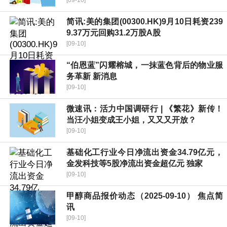
[09-10]
简讯:美的集团(00300.HK)9月10日耗资239
9.37万元回购31.2万股A股
[09-10]
“伯恩蓝”闪耀榕城，一抹蓝色背后的物业服
务革新 新消息
[09-10]
微速讯：活力中国调研行 | 《繁花》新传！
当汪小姐变成王小姐，又又又开放？
[09-10]
基础化工行业今日净流出资金34.79亿元，
金发科技等5股净流出资金超亿元 独家
[09-10]
甲醇商品报价动态（2025-09-10） 焦点简
讯
[09-10]