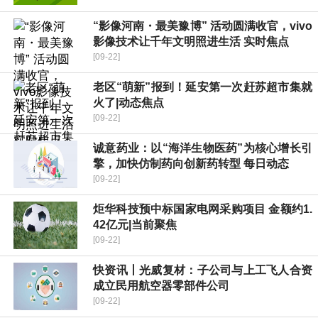
“影像河南・最美豫博” 活动圆满收官，vivo
影像技术让千年文明照进生活 实时焦点
[09-22]
老区“萌新”报到！延安第一次赶苏超市集就
火了|动态焦点
[09-22]
诚意药业：以“海洋生物医药”为核心增长引
擎，加快仿制药向创新药转型 每日动态
[09-22]
炬华科技预中标国家电网采购项目 金额约1.
42亿元|当前聚焦
[09-22]
快资讯丨光威复材：子公司与上工飞人合资
成立民用航空器零部件公司
[09-22]