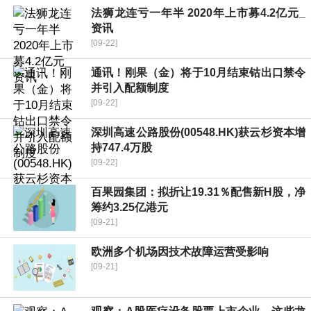
法狮龙连亏一年半 2020年上市募4.2亿元_
资讯
[09-22]
通讯！刚果（金）将于10月结束钴出口禁令
并引入配额制度
[09-22]
深圳高速公路股份(00548.HK)获云杉资本增
持747.4万股
[09-22]
百果园集团：拟折让19.31％配售新H股，净
筹约3.25亿港元
[09-21]
欧洲多个机场因技术故障运营受影响
[09-21]