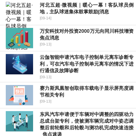
河北五超·微视频｜暖心一幕！客队球员倒
地，主队球迷集体鼓掌鼓励|消息
[09-14]
万安科技对外投资2000万元向同川科技增资
焦点消息
[09-13]
云伽智能申请汽车电子控制单元离车诊断专
利，可在汽车电子控制单元离车的情况下进
行通信及故障诊断
[09-13]
赛力斯凤凰智创取得车载电子显示屏亮度调
节相关专利
[09-13]
东风汽车申请便于车辆对中调整的四驱动力
总成台架专利，使被测车辆完成对中姿态调
整后前轮毂和后轮毂与测功机完成快速连接
_焦点速递