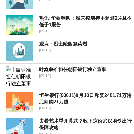
热讯:华菱钢铁：股东拟增持不超过2%且不
低于1股份
[09-11]
观点：烈士陵园祭英烈
[09-10]
叶鑫获准担任朝阳银行独立董事
[09-10]
恒生银行(00011)9月10日斥资2481.71万港
元回购21万股
[09-10]
去看艺术季开幕式？收下这份武汉地铁出行
保障攻略