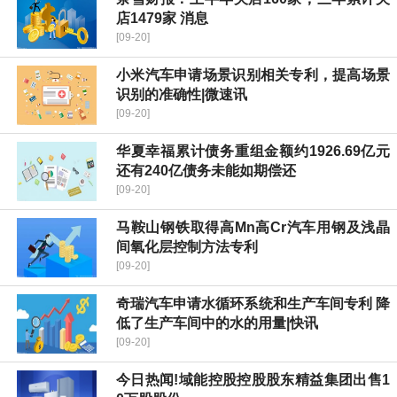
店1479家 消息
[09-20]
小米汽车申请场景识别相关专利，提高场景
识别的准确性|微速讯
[09-20]
华夏幸福累计债务重组金额约1926.69亿元
还有240亿债务未能如期偿还
[09-20]
马鞍山钢铁取得高Mn高Cr汽车用钢及浅晶
间氧化层控制方法专利
[09-20]
奇瑞汽车申请水循环系统和生产车间专利 降
低了生产车间中的水的用量|快讯
[09-20]
今日热闻!域能控股控股股东精益集团出售1