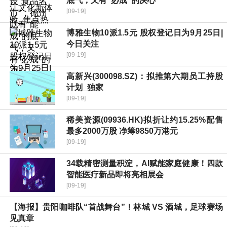
底气，又有“必成”的决心
[09-19]
博雅生物10派1.5元 股权登记日为9月25日|
今日关注
[09-19]
高新兴(300098.SZ)：拟推第六期员工持股
计划_独家
[09-19]
稀美资源(09936.HK)拟折让约15.25%配售
最多2000万股 净筹9850万港元
[09-19]
34载精密测量积淀，AI赋能家庭健康！四款
智能医疗新品即将亮相展会
[09-19]
【海报】贵阳咖啡队“首战舞台”！林城 VS 酒城，足球赛场
见真章