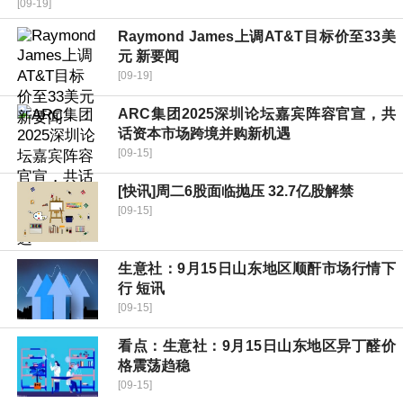
[09-19]
Raymond James上调AT&T目标价至33美
元 新要闻
[09-19]
ARC集团2025深圳论坛嘉宾阵容官宣，共
话资本市场跨境并购新机遇
[09-15]
[快讯]周二6股面临抛压 32.7亿股解禁
[09-15]
生意社：9月15日山东地区顺酐市场行情下
行 短讯
[09-15]
看点：生意社：9月15日山东地区异丁醛价
格震荡趋稳
[09-15]