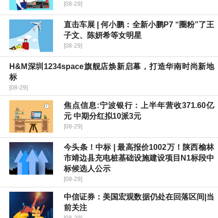
[08-29]
直击车展 | 何小鹏：全新小鹏P7 “圈粉”了王
子文、陈妍希等女明星
[08-29]
H&M深圳1234space旗舰店焕新启幕，打造华南时尚新地
标
[08-29]
焦点信息:宁波银行：上半年营收371.60亿
元 中期分红拟10派3元
[08-29]
今头条！中标 | 最高报价1002万！陕西榆林
市靖边县充电桩基础设施建设项目N1标段中
标候选人公示
[08-29]
中信证券：美国宏观数据仍处在回落区间|当
前关注