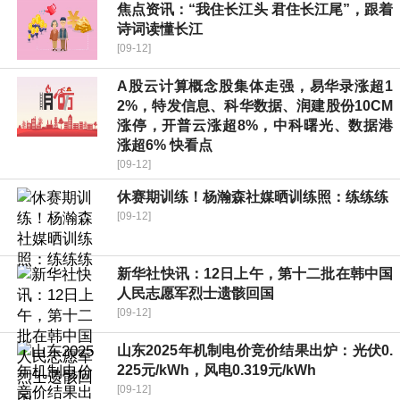
焦点资讯：“我住长江头 君住长江尾”，跟着
诗词读懂长江
[09-12]
A股云计算概念股集体走强，易华录涨超1
2%，特发信息、科华数据、润建股份10CM
涨停，开普云涨超8%，中科曙光、数据港
涨超6% 快看点
[09-12]
休赛期训练！杨瀚森社媒晒训练照：练练练
[09-12]
新华社快讯：12日上午，第十二批在韩中国
人民志愿军烈士遗骸回国
[09-12]
山东2025年机制电价竞价结果出炉：光伏0.
225元/kWh，风电0.319元/kWh
[09-12]