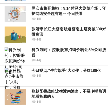
网安市集开集啦！9.14菏泽大剧院广场，守
护网络安全超有趣～ 今日快看
[09-15]
张靖皋长江大桥南航道桥南主塔突破300米
微资讯
[09-14]
科兴制药：控股股东拟询价转让5%公司股
份
[09-14]
今日视点:“牛市旗手”大动作，分红188亿
[09-14]
张朝阳挑战蛙泳横渡南澳岛，不要冷嘲热讽
地看折腾的人
[09-14]