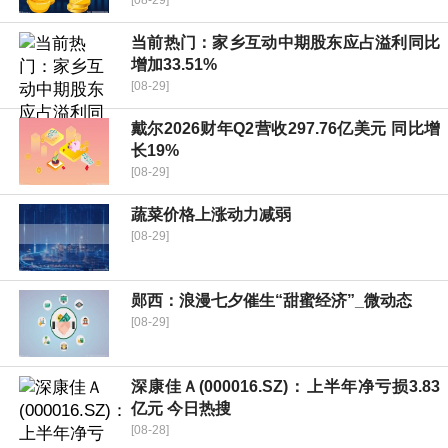
[08-29]
当前热门：家乡互动中期股东应占溢利同比
增加33.51%
[08-29]
戴尔2026财年Q2营收297.76亿美元 同比增
长19%
[08-29]
蔬菜价格上涨动力减弱
[08-29]
郧西：浪漫七夕催生“甜蜜经济”_微动态
[08-29]
深康佳Ａ(000016.SZ)：上半年净亏损3.83
亿元 今日热搜
[08-28]