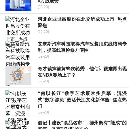
0万股股份
[09-20]
河北企业世昌股份在北交所成功上市_热点
聚焦
[09-20]
艾奈斯汽车科技取得汽车改装用束线结构专
利，提高线束检修方便性
[09-20]
奇才裁掉前黄蜂次轮秀，他估计很难再出现
在NBA赛场上了？
[09-20]
“何以长江”数字艺术展常州启幕，沉浸
式“数字漂流”激活长江文化新体验_焦点热
门
[09-20]
侧记丨建设“食品名市”，德州既有“能成”的