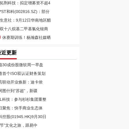
拓荆科技：拟定增募资不超4
*ST和科(002816.SZ)：部分
生意社：9月12日华南地区醋
双十八烷基二甲基氯化铵商
0
休赛期训练！杨瀚森社媒晒
最近更新
指30成份股微软周一早盘
港首个ISO双认证财务策划
店联动开业焕新：迪卡侬
阿图什到“苏超”，新疆
CL科技：参与杉杉集团重整
日聚焦：快手商业生态体
控股(01945.HK)9月30日
双节”文化之旅，跟易中