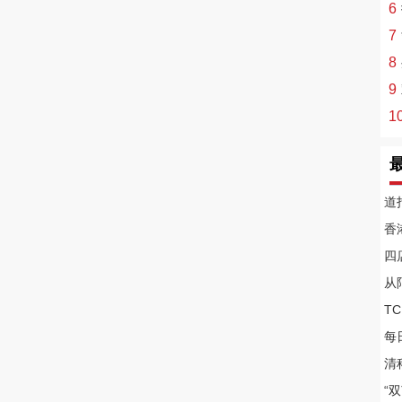
6
7
8
9
1
道
香
四
从
T
每
清科
“