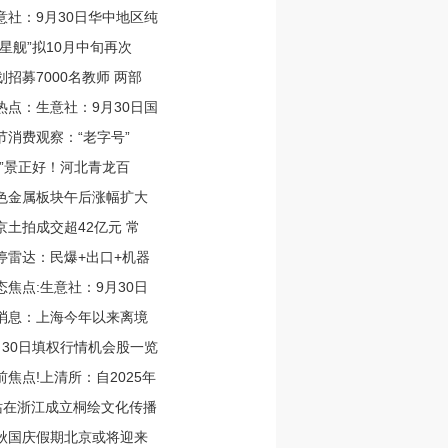
意社：9月30日华中地区纯
“星舰”拟10月中旬再次
划招募7000名教师 两部
热点：生意社：9月30日国
节消费观察：“老字号”
丰”景正好！河北青龙百
色金属板块午后涨幅扩大
京土拍成交超42亿元 常
停雷达：民爆+出口+机器
态焦点:生意社：9月30日
消息：上海今年以来离境
月30日填权行情机会股一览
前焦点!上清所：自2025年
站在浙江成立桐绘文化传播
秋国庆假期北京或将迎来