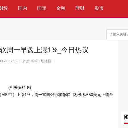
财经
国内
国际
金融
理财
股市
科技
互联网
通信
IT
微软周一早盘上涨1%_今日热议
09 21:57:39
|
来源: 环球市场播报
|
(相关资料图)
MSFT）上涨1%，周一富国银行将微软目标价从650美元上调至