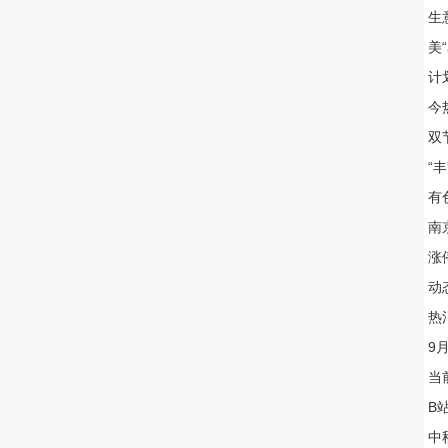
生
美
计
今
双
“
有
南
涨
动
热
9
当
B
中