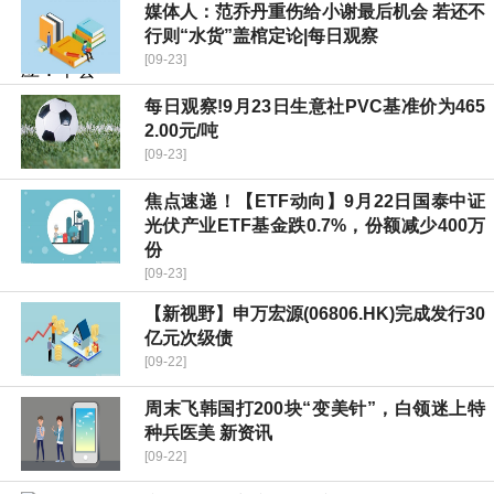
媒体人：范乔丹重伤给小谢最后机会 若还不
行则“水货”盖棺定论|每日观察
[09-23]
每日观察!9月23日生意社PVC基准价为465
2.00元/吨
[09-23]
焦点速递！【ETF动向】9月22日国泰中证
光伏产业ETF基金跌0.7%，份额减少400万
份
[09-23]
【新视野】申万宏源(06806.HK)完成发行30
亿元次级债
[09-22]
周末飞韩国打200块“变美针”，白领迷上特
种兵医美 新资讯
[09-22]