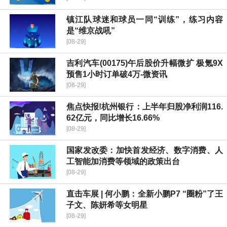
镇江队球迷和球员一同“训练”，练习内容
是“维京战吼”
[08-29]
吉利汽车(00175)午后股价升幅微扩 极氪9X
预售1小时订单破4万-微资讯
[08-29]
焦点快报!杭州银行：上半年归股净利润116.
62亿元，同比增长16.66%
[08-29]
国家发改委：加快首发经济、数字消费、人
工智能加消费等领域的政策出台
[08-29]
直击车展 | 何小鹏：全新小鹏P7 “圈粉”了王
子文、陈妍希等女明星
[08-29]