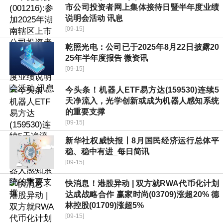
市公司投资者网上集体接待日暨半年度业绩
说明会活动 讯息
[09-15]
乾照光电：公司已于2025年8月22日披露20
25年半年度报告 微资讯
[09-15]
今头条！机器人ETF易方达(159530)连续5
天净流入，光学创新或成为机器人感知系统
的重要支撑
[09-15]
新华社权威快报丨8月国民经济运行总体平
稳、稳中有进_每日简讯
[09-15]
快消息！港股异动 | 双方就RWA代币化计划
达成战略合作 赢家时尚(03709)涨超20% 德
林控股(01709)涨超5%
[09-15]