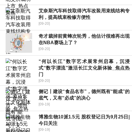
艾奈斯汽车科技取得汽车改装用束线结构专
利，提高线束检修方便性
[09-20]
奇才裁掉前黄蜂次轮秀，他估计很难再出现
在NBA赛场上了？
[09-20]
“何以长江”数字艺术展常州启幕，沉浸
式“数字漂流”激活长江文化新体验_焦点热
门
[09-20]
侧记丨建设“食品名市”，德州既有“能成”的
底气，又有“必成”的决心
[09-19]
博雅生物10派1.5元 股权登记日为9月25日|
今日关注
[09-19]