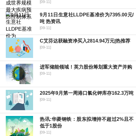
[09-11]
9月11日生意社LLDPE基准价为7395.00元/
吨 热资讯
[09-11]
C艾芬达获融资净买入2814.94万元|热推荐
[09-11]
进军储能领域！英力股份筹划重大资产并购
[09-11]
2025年9月第一周港口氯化钾库存162.3万吨
[09-11]
热讯:华菱钢铁：股东拟增持不超过2%且不
低于1股份
[09-11]