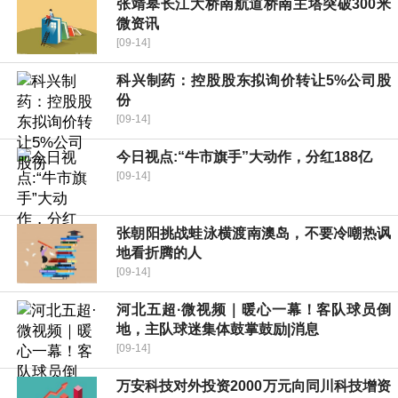
张靖皋长江大桥南航道桥南主塔突破300米
微资讯
[09-14]
科兴制药：控股股东拟询价转让5%公司股
份
[09-14]
今日视点:“牛市旗手”大动作，分红188亿
[09-14]
张朝阳挑战蛙泳横渡南澳岛，不要冷嘲热讽
地看折腾的人
[09-14]
河北五超·微视频｜暖心一幕！客队球员倒
地，主队球迷集体鼓掌鼓励|消息
[09-14]
万安科技对外投资2000万元向同川科技增资