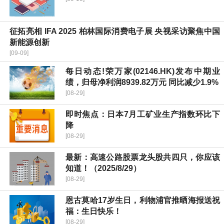
征拓亮相 IFA 2025 柏林国际消费电子展 央视采访聚焦中国
新能源创新
[09-09]
每日动态!荣万家(02146.HK)发布中期业
绩，归母净利润8939.82万元 同比减少1.9%
[08-29]
即时焦点：日本7月工矿业生产指数环比下
降
[08-29]
最新：高速公路股票龙头股共四只，你应该
知道！（2025/8/29）
[08-29]
恩古莫哈17岁生日，利物浦官推晒海报送祝
福：生日快乐！
[08-29]