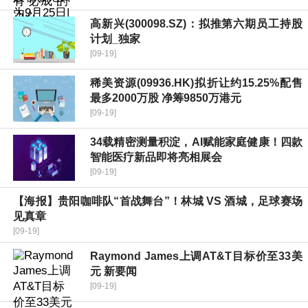
高新兴(300098.SZ)：拟推第六期员工持股
计划_独家
[09-19]
稀美资源(09936.HK)拟折让约15.25%配售
最多2000万股 净筹9850万港元
[09-19]
34载精密测量积淀，AI赋能家庭健康！四款
智能医疗新品即将亮相展会
[09-19]
【海报】贵阳咖啡队“首战舞台”！林城 VS 酒城，足球赛场
见真章
[09-19]
Raymond James上调AT&T目标价至33美
元 新要闻
[09-19]