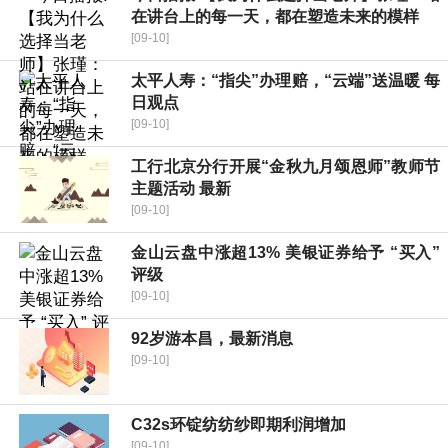
在讲台上的每一天，都在塑造未来的模样
[09-10]
太平人寿：“指尖”办理赔，“云端”送温暖 每
日观点
[09-10]
工行北京分行开展“金秋九月颂恩师”教师节
主题活动 最新
[09-10]
金山云盘中涨超13% 美银证券给予 “买入”
评级
[09-10]
92岁游本昌，最新消息
[09-10]
C32s环锭纺纺纱即期利润增加
[09-10]