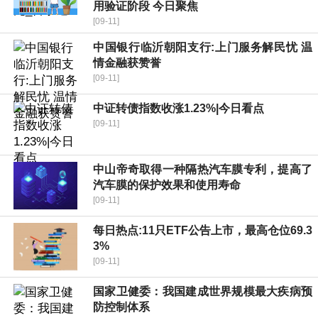
用验证阶段 今日聚焦
[09-11]
中国银行临沂朝阳支行:上门服务解民忧 温
情金融获赞誉
[09-11]
中证转债指数收涨1.23%|今日看点
[09-11]
中山帝奇取得一种隔热汽车膜专利，提高了
汽车膜的保护效果和使用寿命
[09-11]
每日热点:11只ETF公告上市，最高仓位69.3
3%
[09-11]
国家卫健委：我国建成世界规模最大疾病预
防控制体系