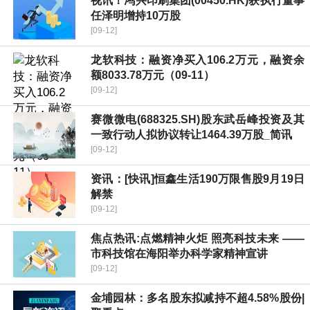
视讯！鸿兴印刷集团(00450.HK)获执行董事
任泽明增持10万股
[09-12]
龙软科技：融资净买入106.2万元，融资余
额8033.78万元（09-11）
[09-12]
赛微微电(688325.SH)股东武岳峰投资及其
一致行动人拟协议转让1464.39万股_简讯
[09-12]
资讯：[快讯]恒鑫生活190万限售股9月19日
解禁
[09-12]
焦点热讯:点燃精神火炬 照亮科技未来 ——
市科技馆在海阳举办科学家精神宣讲
[09-12]
金埔园林：多名股东拟减持不超4.58%股份|