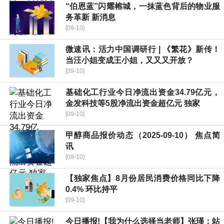
“伯恩蓝”闪耀榕城，一抹蓝色背后的物业服
务革新 新消息
[09-10]
微速讯：活力中国调研行 | 《繁花》新传！
当汪小姐变成王小姐，又又又开放？
[09-10]
基础化工行业今日净流出资金34.79亿元，
金发科技等5股净流出资金超亿元 独家
[09-10]
甲醇商品报价动态（2025-09-10） 焦点简
讯
[09-10]
【独家焦点】8月份居民消费价格同比下降
0.4% 环比持平
[09-10]
今日播报!【我为什么选择当老师】张瑾：站