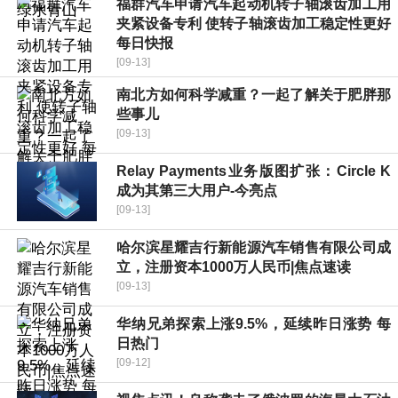
福群汽车申请汽车起动机转子轴滚齿加工用
夹紧设备专利 使转子轴滚齿加工稳定性更好
每日快报
[09-13]
南北方如何科学减重？一起了解关于肥胖那
些事儿
[09-13]
Relay Payments业务版图扩张：Circle K
成为其第三大用户-今亮点
[09-13]
哈尔滨星耀吉行新能源汽车销售有限公司成
立，注册资本1000万人民币|焦点速读
[09-13]
华纳兄弟探索上涨9.5%，延续昨日涨势 每
日热门
[09-12]