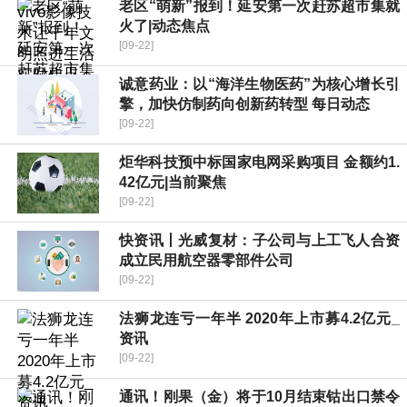
老区“萌新”报到！延安第一次赶苏超市集就
火了|动态焦点
[09-22]
诚意药业：以“海洋生物医药”为核心增长引
擎，加快仿制药向创新药转型 每日动态
[09-22]
炬华科技预中标国家电网采购项目 金额约1.
42亿元|当前聚焦
[09-22]
快资讯丨光威复材：子公司与上工飞人合资
成立民用航空器零部件公司
[09-22]
法狮龙连亏一年半 2020年上市募4.2亿元_
资讯
[09-22]
通讯！刚果（金）将于10月结束钴出口禁令