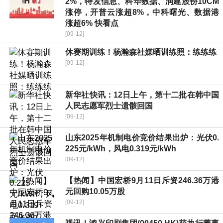
2%，特发信息、科华数据、润建股份10CM
涨停，开普云涨超8%，中科曙光、数据港
涨超6% 快看点
[09-12]
休赛期训练！杨瀚森社媒晒训练照：练练练
[09-12]
新华社快讯：12日上午，第十二批在韩中国
人民志愿军烈士遗骸回国
[09-12]
山东2025年机制电价竞价结果出炉：光伏0.
225元/kWh，风电0.319元/kWh
[09-12]
【热闻】中国宏桥9月11日斥资246.36万港
元回购10.05万股
[09-12]