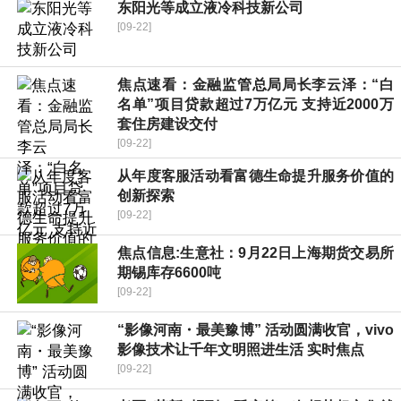
东阳光等成立液冷科技新公司
[09-22]
焦点速看：金融监管总局局长李云泽：“白
名单”项目贷款超过7万亿元 支持近2000万
套住房建设交付
[09-22]
从年度客服活动看富德生命提升服务价值的
创新探索
[09-22]
焦点信息:生意社：9月22日上海期货交易所
期锡库存6600吨
[09-22]
“影像河南・最美豫博” 活动圆满收官，vivo
影像技术让千年文明照进生活 实时焦点
[09-22]