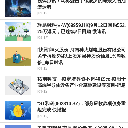
视焦点讯！乌称袭击了俄波罗的海最大石油
装运港
[09-12]
联易融科技-W(09959.HK)9月12日回购552.
25万港元，已连续2日回购-微速讯
[09-12]
[快讯]神火股份:河南神火煤电股份有限公司
关于持股5%以上股东减持股份触及1%整数
倍_每日时讯
[09-12]
拓荆科技：拟定增募资不超46亿元 拟用于
高端半导体设备产业化基地建设等项目-消息
[09-12]
*ST和科(002816.SZ)：部分应收款项债务重
组完成 快播报
[09-12]