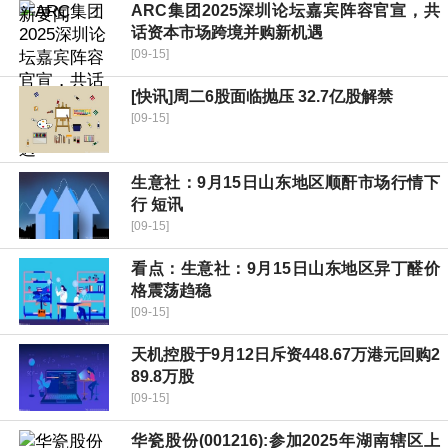
ARC集团2025深圳论坛嘉宾阵容官宣，共
话资本市场跨境并购新机遇
[09-15]
[快讯]周二6股面临抛压 32.7亿股解禁
[09-15]
生意社：9月15日山东地区顺酐市场行情下
行 短讯
[09-15]
看点：生意社：9月15日山东地区异丁醛价
格震荡趋稳
[09-15]
天机控股于9月12日斥资448.67万港元回购2
89.8万股
[09-15]
华瓷股份(001216):参加2025年湖南辖区上