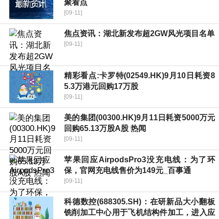
聚看点
[09-11]
焦点资讯：湖北新发布超2GW风光项目名单
[09-11]
精彩看点:卡罗特(02549.HK)9月10日耗资8
5.3万港元回购17万股
[09-11]
美的集团(00300.HK)9月11日耗资5000万元
回购65.13万股A股 热闻
[09-11]
苹果回应AirpodsPro3没充电线：为了环
保，官网充电线售价为149元_百事通
[09-11]
科德数控(688305.SH)：在研新品大小翻板
铣削加工中心用于飞机结构件加工，进入应