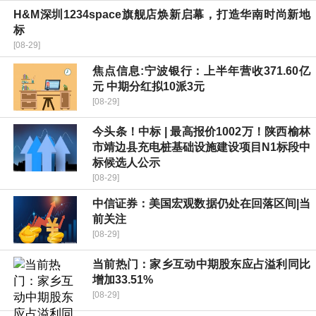
H&M深圳1234space旗舰店焕新启幕，打造华南时尚新地
标
[08-29]
焦点信息:宁波银行：上半年营收371.60亿
元 中期分红拟10派3元
[08-29]
今头条！中标 | 最高报价1002万！陕西榆林
市靖边县充电桩基础设施建设项目N1标段中
标候选人公示
[08-29]
中信证券：美国宏观数据仍处在回落区间|当
前关注
[08-29]
当前热门：家乡互动中期股东应占溢利同比
增加33.51%
[08-29]