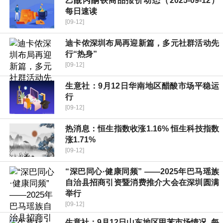
乙酰丙酮铁商品报价动态（2025-09-12）
每日速读
[09-12]
迪卡侬深圳布局再迎新篇，多元社群活动先
行“热身”
[09-12]
生意社：9月12日华南地区醋酸市场平稳运
行
[09-12]
热消息：恒生指数收涨1.16% 恒生科技指数
涨1.71%
[09-12]
“深巴同心·健康同频” ——2025年巴马瑶族
自治县招商引资暨消费推介大会在深圳圆满
举行
[09-12]
生意社：9月12日山东地区甲苯市场情况_每