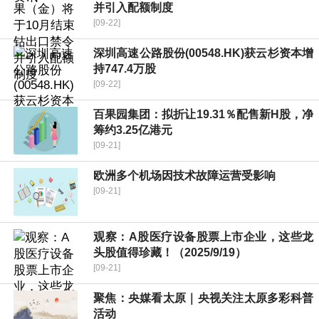
并引入配额制度
[09-22]
深圳高速公路股份(00548.HK)获云杉资本增
持747.4万股
[09-22]
百果园集团：拟折让19.31％配售新H股，净
筹约3.25亿港元
[09-21]
欧洲多个机场因技术故障运营受影响
[09-21]
观察：A股医疗设备股票上市企业，这些龙
头股值得珍藏！（2025/9/19）
[09-21]
聚焦：央媒看太原｜央视关注太原多彩科普
活动