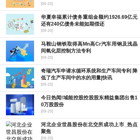
[09-20]
华夏幸福累计债务重组金额约1926.69亿元
还有240亿债务未能如期偿还
[09-20]
马鞍山钢铁取得高Mn高Cr汽车用钢及浅晶
间氧化层控制方法专利
[09-20]
奇瑞汽车申请水循环系统和生产车间专利 降
低了生产车间中的水的用量|快讯
[09-20]
今日热闻!域能控股控股股东精益集团出售1
0万股股份
[09-20]
河北企业世昌股份在北交所成功上市_热点
聚焦
[09-20]