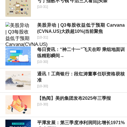
亏了指数不亏钱 午后三大看点|头条
[10-31]
美股异动 | Q3每股收益低于预期 Carvana
(CVNA.US)大跌超10%|当前聚焦
[10-31]
每日资讯：“神二十一”飞天在即 乘组地面训
练精彩瞬间→
[10-30]
通讯！工商银行：段红涛董事任职资格获核
准
[10-30]
【热闻】美的集团发布2025年三季报
[10-30]
平潭发展：第三季度净利润同比增长1971%