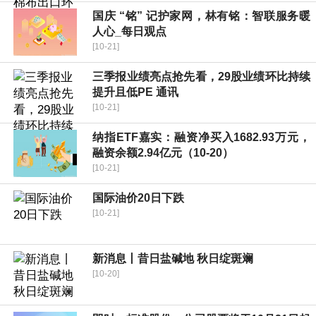
国庆 “铭” 记护家网，林有铭：智联服务暖
人心_每日观点
[10-21]
三季报业绩亮点抢先看，29股业绩环比持续
提升且低PE 通讯
[10-21]
纳指ETF嘉实：融资净买入1682.93万元，
融资余额2.94亿元（10-20）
[10-21]
国际油价20日下跌
[10-21]
新消息丨昔日盐碱地 秋日绽斑斓
[10-20]