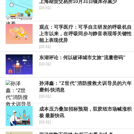
上海期货交易所10月31日镍库存减少
[10-31]
观点：可孚医疗：可孚自主研发的呼吸机自
上市以来，在呼吸同步与静音表现等关键性
能上表现优异
[10-31]
东湖评论：何以破译城市文旅“流量密码”
[10-31]
孙泽鑫：“Z世代”消防搜救犬训导员的六年
磨剑-快消息
[10-31]
成本压力叠加招标预期，双胶纸市场喊涨积
极 最新快讯
[10-31]