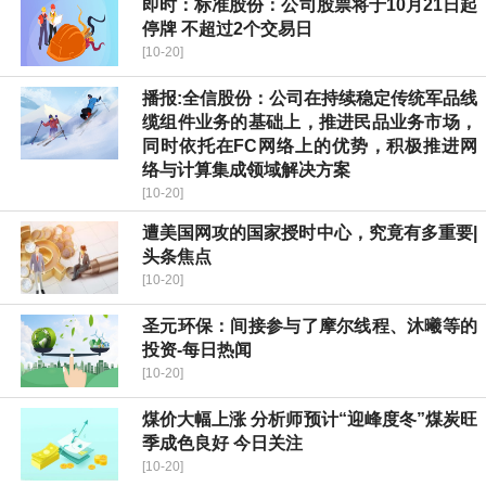
即时：标准股份：公司股票将于10月21日起
停牌 不超过2个交易日
[10-20]
播报:全信股份：公司在持续稳定传统军品线
缆组件业务的基础上，推进民品业务市场，
同时依托在FC网络上的优势，积极推进网
络与计算集成领域解决方案
[10-20]
遭美国网攻的国家授时中心，究竟有多重要|
头条焦点
[10-20]
圣元环保：间接参与了摩尔线程、沐曦等的
投资-每日热闻
[10-20]
煤价大幅上涨 分析师预计“迎峰度冬”煤炭旺
季成色良好 今日关注
[10-20]