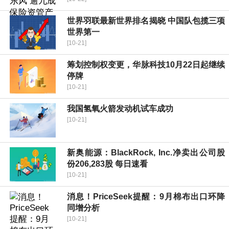
世界羽联最新世界排名揭晓 中国队包揽三项
世界第一
[10-21]
筹划控制权变更，华脉科技10月22日起继续
停牌
[10-21]
我国氢氧火箭发动机试车成功
[10-21]
新奥能源：BlackRock, Inc.净卖出公司股
份206,283股 每日速看
[10-21]
消息！PriceSeek提醒：9月棉布出口环降
同增分析
[10-21]