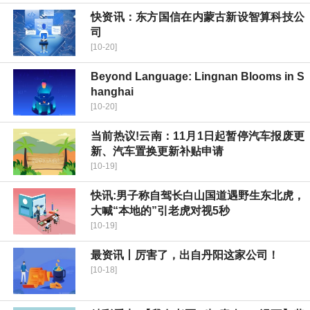
快资讯：东方国信在内蒙古新设智算科技公
司
[10-20]
Beyond Language: Lingnan Blooms in S
hanghai
[10-20]
当前热议!云南：11月1日起暂停汽车报废更
新、汽车置换更新补贴申请
[10-19]
快讯:男子称自驾长白山国道遇野生东北虎，
大喊“本地的”引老虎对视5秒
[10-19]
最资讯丨厉害了，出自丹阳这家公司！
[10-18]