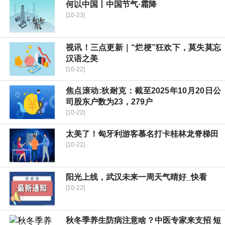
何以中国丨中国节气·霜降
[10-23]
视讯！三点更新｜“烂梗”狂欢下，莫失莫忘
汉语之美
[10-22]
焦点滚动:狄耐克：截至2025年10月20日公
司股东户数为23，279户
[10-22]
太美了！匈牙利游客慕名打卡桂林龙脊梯田
[10-22]
阳光上线，武汉未来一周天气晴好_快看
[10-22]
秋冬季养生防病注意啥？中医专家来支招 短