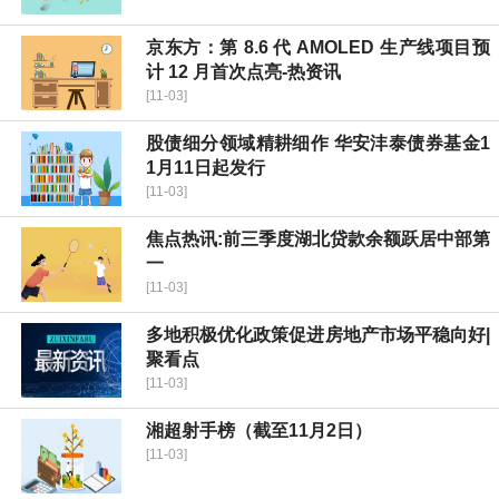
京东方：第 8.6 代 AMOLED 生产线项目预
计 12 月首次点亮-热资讯
[11-03]
股债细分领域精耕细作 华安沣泰债券基金1
1月11日起发行
[11-03]
焦点热讯:前三季度湖北贷款余额跃居中部第
一
[11-03]
多地积极优化政策促进房地产市场平稳向好|
聚看点
[11-03]
湘超射手榜（截至11月2日）
[11-03]