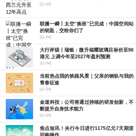
[11-05]
联播一瞬丨太空“换班”已完成：中国空间站
的钥匙，交给你们了
[11-04]
大行评级丨瑞银：微升福耀玻璃目标价至96
港元 上调今年至2027年盈利预测
[11-04]
当前热点我的铁路风景｜父亲的钢轨与我的
青春征途
[11-04]
金道科技：公司将通过持续的研发创新，不
断提升自身技术能力
[11-04]
焦点短讯！央行今日进行1175亿元7天期逆
回购操作