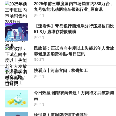
2025年前三季度国内市场销售约388万台，
九号智能电动两轮车领跑行业_最资讯
[10-27]
【速看料】青岛银行西海岸分行违规被罚没
51.8万 虚增存贷款规模
[10-27]
民政部：正试点向中度以上失能老年人发放
养老服务消费补贴-每日短讯
[10-27]
快看点丨河南宜阳：柿饼加工
[10-27]
今日热搜:湘鄂双向奔赴！万岗待才共筑新湖
南
[10-27]
快消息！便利店挖潜正逢其时