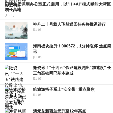
阳狮集团深圳办公室正式启用，以"HI+AI"模式赋能大湾区
增长高地
[11-05]
神舟二十号载人飞船返回任务将推迟进行
[11-05]
海南板块拉升！000572，1分钟涨停 焦点简
讯
[11-05]
微资讯！“十四五”铁路建设跑出“加速度” 长
三角高铁网已基本建成
[11-05]
​给旅游搭子系上“安全带” 重点聚焦
[11-05]
澳元兑新西兰元升至12年高点