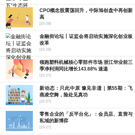
CPO概念股震荡回升，中际旭创盘中再创新
高
[10-28]
金融街论坛丨证监会将启动实施深化创业板
改革
[10-28]
领跑塑料机械核心零部件市场 浙江华业前三
季净利润同比增长143.68% 速递
[10-27]
新动态：只此中原 豫见非遗｜第55期：飞
燕凌空舞，险处见真功
[10-27]
零售企业的「反平台化」：会员店、直营与
私域的新博弈
[10-27]