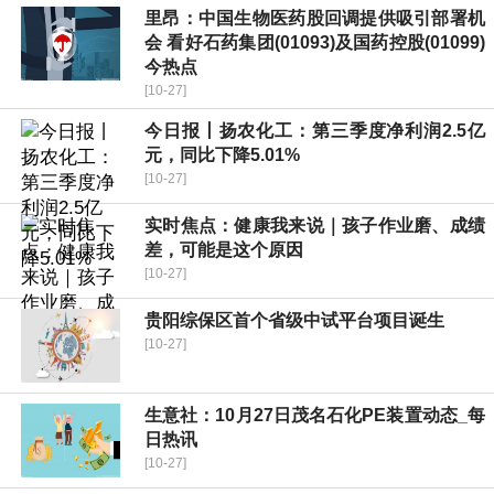
里昂：中国生物医药股回调提供吸引部署机
会 看好石药集团(01093)及国药控股(01099)
今热点
[10-27]
今日报丨扬农化工：第三季度净利润2.5亿
元，同比下降5.01%
[10-27]
实时焦点：健康我来说｜孩子作业磨、成绩
差，可能是这个原因
[10-27]
贵阳综保区首个省级中试平台项目诞生
[10-27]
生意社：10月27日茂名石化PE装置动态_每
日热讯
[10-27]