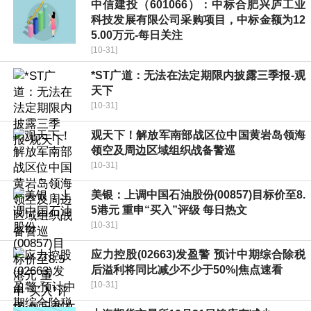
中信建投（601066）：中标合肥兴庐工业
科技发展有限公司采购项目，中标金额为12
5.00万元-每日关注
[10-31]
*ST广道：无法在法定期限内披露三季报-观
天下
[10-31]
观天下！解放军南部战区位中国黄岩岛领海
领空及周边区域组织战备警巡
[10-31]
美银：上调中国石油股份(00857)目标价至8.
5港元 重申“买入”评级 每日热文
[10-31]
应力控股(02663)发盈警 预计中期综合除税
后溢利将同比减少不少于50%|焦点速看
[10-31]