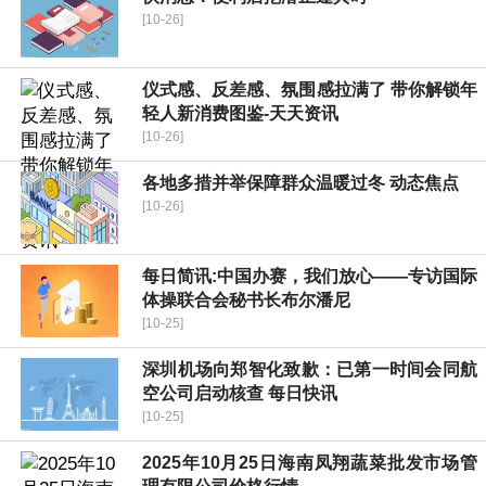
[10-26]
仪式感、反差感、氛围感拉满了 带你解锁年
轻人新消费图鉴-天天资讯
[10-26]
各地多措并举保障群众温暖过冬 动态焦点
[10-26]
每日简讯:中国办赛，我们放心——专访国际
体操联合会秘书长布尔潘尼
[10-25]
深圳机场向郑智化致歉：已第一时间会同航
空公司启动核查 每日快讯
[10-25]
2025年10月25日海南凤翔蔬菜批发市场管