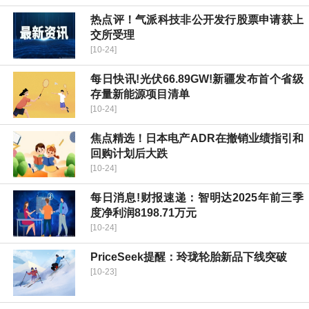
热点评！气派科技非公开发行股票申请获上
交所受理
[10-24]
每日快讯!光伏66.89GW!新疆发布首个省级
存量新能源项目清单
[10-24]
焦点精选！日本电产ADR在撤销业绩指引和
回购计划后大跌
[10-24]
每日消息!财报速递：智明达2025年前三季
度净利润8198.71万元
[10-24]
PriceSeek提醒：玲珑轮胎新品下线突破
[10-23]