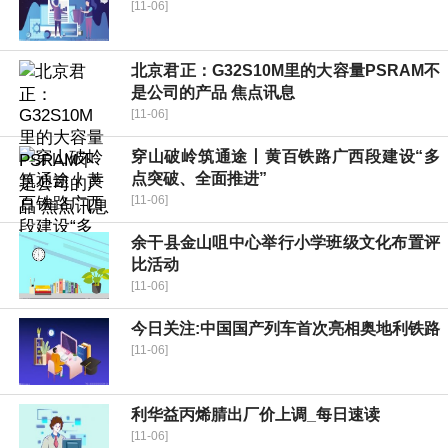
[11-06]
北京君正：G32S10M里的大容量PSRAM不
是公司的产品 焦点讯息
[11-06]
穿山破岭筑通途丨黄百铁路广西段建设“多
点突破、全面推进”
[11-06]
余干县金山咀中心举行小学班级文化布置评
比活动
[11-06]
今日关注:中国国产列车首次亮相奥地利铁路
[11-06]
利华益丙烯腈出厂价上调_每日速读
[11-06]