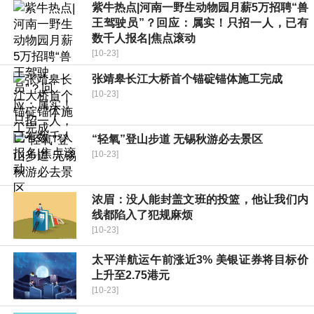
紫牛热点|河南一野生动物园月薪5万招聘“兽
王驾驶员”？回应：属实！只招一人，已有
数千人报名|焦点滚动
[10-23]
张靖皋长江大桥首个锚碇锚体施工完成
[10-23]
“轻氧”登山步道 无锡秋游必去景区
[10-23]
浓眉：没人能封盖文班的投篮，他让我们内
线都陷入了犯规麻烦
[10-23]
太平洋航运午前涨近3% 美银证券将目标价
上升至2.75港元
[10-23]