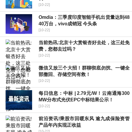
[10-22]
Omdia：三季度印度智能手机出货量达到48
40万台，vivo成销冠 今头条
[10-22]
当前热讯:北京十大赏银杏好去处，这三处免
费，您都去过吗？
[10-22]
微信又放三个大招！群聊彻底勿扰、一键全
部撤回、存储空间有救！
[10-22]
每日信息：中标 | 2.79元/W！云南通海300
MW分布式光伏EPC中标结果公示！
[10-22]
前沿资讯!乘股市回暖东风 逾九成保险资管
产品年内实现正收益
[10-22]