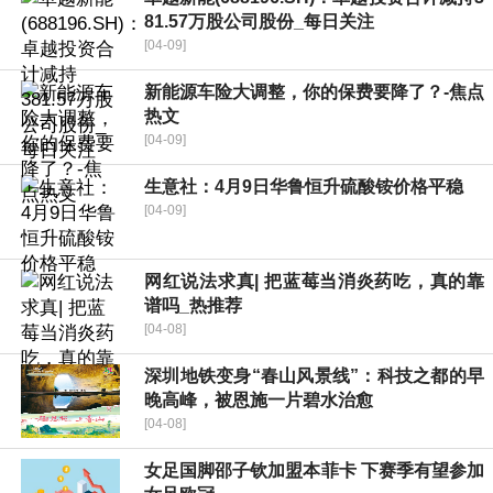
81.57万股公司股份_每日关注
[04-09]
新能源车险大调整，你的保费要降了？-焦点
热文
[04-09]
生意社：4月9日华鲁恒升硫酸铵价格平稳
[04-09]
网红说法求真| 把蓝莓当消炎药吃，真的靠
谱吗_热推荐
[04-08]
深圳地铁变身“春山风景线”：科技之都的早
晚高峰，被恩施一片碧水治愈
[04-08]
女足国脚邵子钦加盟本菲卡 下赛季有望参加