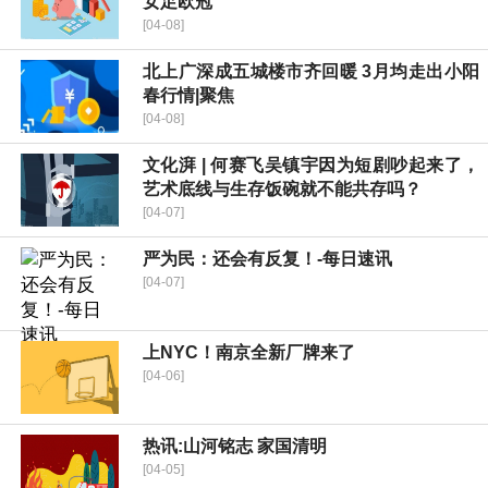
女足欧冠
[04-08]
北上广深成五城楼市齐回暖 3月均走出小阳
春行情|聚焦
[04-08]
文化湃 | 何赛飞吴镇宇因为短剧吵起来了，
艺术底线与生存饭碗就不能共存吗？
[04-07]
严为民：还会有反复！-每日速讯
[04-07]
上NYC！南京全新厂牌来了
[04-06]
热讯:山河铭志 家国清明
[04-05]