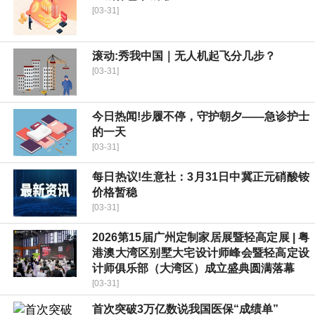
[03-31]
滚动:秀我中国｜无人机起飞分几步？
[03-31]
今日热闻!步履不停，守护朝夕——急诊护士
的一天
[03-31]
每日热议!生意社：3月31日中冀正元硝酸铵
价格暂稳
[03-31]
2026第15届广州定制家居展暨轻高定展 | 粤
港澳大湾区别墅大宅设计师峰会暨轻高定设
计师俱乐部（大湾区）成立盛典圆满落幕
[03-31]
首次突破3万亿数说我国医保“成绩单”