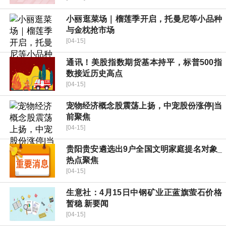
小丽逛菜场｜榴莲季开启，托曼尼等小品种
与金枕抢市场
[04-15]
通讯！美股指数期货基本持平，标普500指
数接近历史高点
[04-15]
宠物经济概念股震荡上扬，中宠股份涨停|当
前聚焦
[04-15]
贵阳贵安遴选出9户全国文明家庭提名对象_
热点聚焦
[04-15]
生意社：4月15日中钢矿业正蓝旗萤石价格
暂稳 新要闻
[04-15]