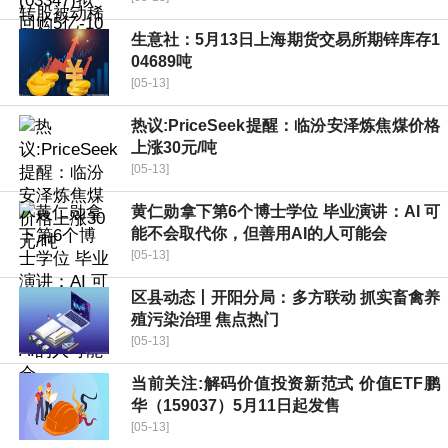
生意社：5月13日上海期货交易所期锌库存1
04689吨
[05-13]
热议:PriceSeek提醒：临汾安泽炼焦煤价格
上涨30元/吨
[05-13]
黄仁勋拿下第6个博士学位 毕业演讲：AI 可
能不会取代你，但善用AI的人可能会
[05-13]
区县动态丨开阳分局：多方联动 抓实畜禽养
殖污染治理 焦点热门
[05-13]
当前关注:解码价值投资新范式 价值ETF鹏
华（159037）5月11日起发售
[05-13]