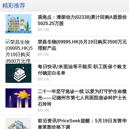
精彩推荐
观焦点：潍柴动力(02338)累计回购A股股份
5025.25万股
[05-19]
荣昌生物(09995.HK)5月19日购买3500万元
理财产品
[05-19]
每日快讯!米面油等不能买 职工医保个账支
付确定白名单
[05-19]
二十一年坚守急诊一线 以爱为灯守护生命微
光——记德州市第七人民医院急诊科护士长
石玲玲
[05-19]
前沿资讯!PriceSeek提醒：5月19日东营华
泰苯胺价格下调