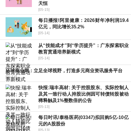
天恒
[05-15]
每日播报!阿里健康：2026财年净利润19.4
亿元，同比增长35.2%
[05-14]
从“技能成才”到“学历提升”：广东探索职业
教育贯通培养新模式
[05-14]
环球商业网：立足全球视野，打造多元商业资讯服务平台
[05-14]
快报:瑞丰高材: 关于控股股东、实际控制人
及其一致行动人持股比例因可转债转股被动
稀释触及1%整数倍的公告
[05-13]
每日时讯!泰格医药(03347)拟回购5亿-10亿
元的A股股份
[05-13]