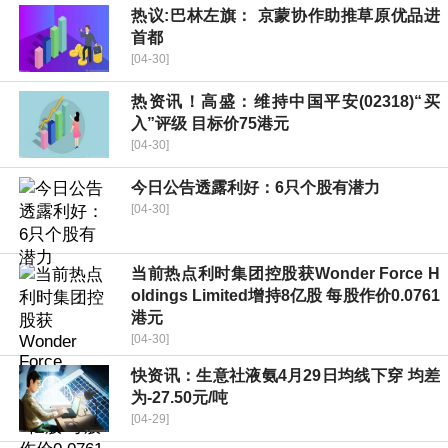
热议:巴林左旗： 京蒙协作助推草原优品进
首都
[04-30]
热资讯！高盛：维持中国平安(02318)“买
入”评级 目标价75港元
[04-30]
今日公告透露利好：6只个股有潜力
[04-30]
当前热点利时集团控股获Wonder Force H
oldings Limited增持8亿股 每股作价0.0761
港元
[04-30]
快资讯：生意社液氨4月29日均线下穿 均差
为-27.50元/吨
[04-29]