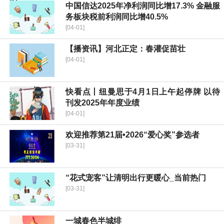
中国信达2025年净利润同比增17.3% 金融服
务板块税前利润同比增40.5%
[04-01]
【播资讯】河北正定：春灌促苗壮
[04-01]
快看点丨纽曼思于4月1日上午起停牌 以待
刊发2025年年度业绩
[04-01]
欢迎推荐第21届•2026“爱心奖”参选者
[03-31]
“花式宠客”让清明出行更暖心_当前热门
[03-31]
一城春色半城绯