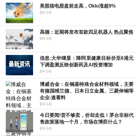
美股核电股盘前走高，Oklo涨超9%
[04-14]
高德：近期将发布首款四足机器人 热点聚焦
[04-14]
信息:大华继显：降阿里健康目标价至6港元
下调盈测反映创新药及AI投资增加
[04-14]
博威合金：在铜基特殊合金材料领域，主要
有德国维兰德、日本日立金属、三菱伸铜等
企业-速看料
[04-14]
今日要闻!货不够卖，价却走低！茅台非标代
售政策落地一个月，市场在博弈什么？
[04-14]