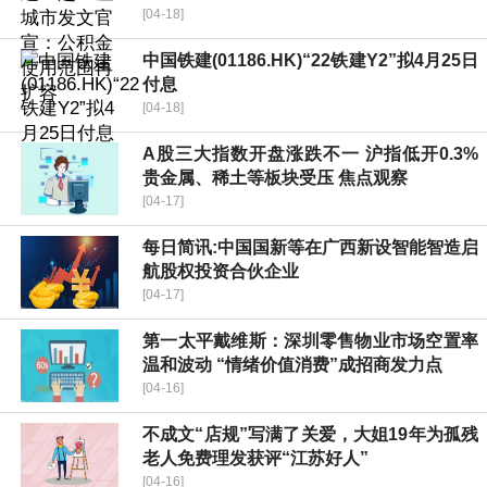
[04-18]
中国铁建(01186.HK)“22铁建Y2”拟4月25日
付息
[04-18]
A股三大指数开盘涨跌不一 沪指低开0.3%
贵金属、稀土等板块受压 焦点观察
[04-17]
每日简讯:中国国新等在广西新设智能智造启
航股权投资合伙企业
[04-17]
第一太平戴维斯：深圳零售物业市场空置率
温和波动 “情绪价值消费”成招商发力点
[04-16]
不成文“店规”写满了关爱，大姐19年为孤残
老人免费理发获评“江苏好人”
[04-16]