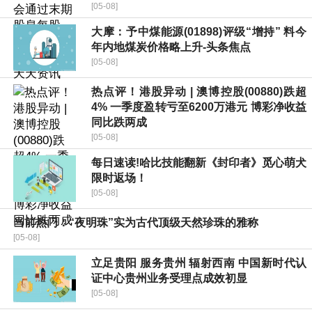
[05-08]
大摩：予中煤能源(01898)评级“增持” 料今
年内地煤炭价格略上升-头条焦点
[05-08]
热点评！港股异动 | 澳博控股(00880)跌超
4% 一季度盈转亏至6200万港元 博彩净收益
同比跌两成
[05-08]
每日速读!哈比技能翻新《封印者》觅心萌犬
限时返场！
[05-08]
当前热门：“夜明珠”实为古代顶级天然珍珠的雅称
[05-08]
立足贵阳 服务贵州 辐射西南 中国新时代认
证中心贵州业务受理点成效初显
[05-08]