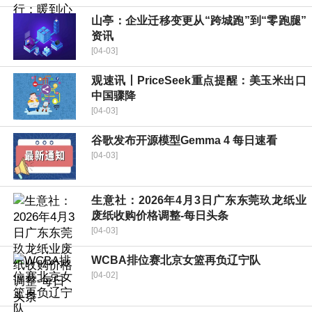
山亭：企业迁移变更从“跨城跑”到“零跑腿”
资讯
[04-03]
观速讯丨PriceSeek重点提醒：美玉米出口
中国骤降
[04-03]
谷歌发布开源模型Gemma 4 每日速看
[04-03]
生意社：2026年4月3日广东东莞玖龙纸业
废纸收购价格调整-每日头条
[04-03]
WCBA排位赛北京女篮再负辽宁队
[04-02]