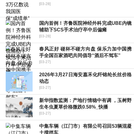
[03-28]
国内首例！齐鲁医院神经外科完成UBE内镜
辅助下SCS手术治疗卒中后偏瘫
[03-28]
春风正好 碰杯不碰方向盘 保乐力加中国携
手全国百家酒吧共同倡导“酒后不驾车”
[03-27]
2026年3月27日海安嘉禾化纤锦纶长丝价格
动态
[03-27]
新华指数监测：产地行情稳中有调 ，玉树野
生冬虫夏草价格微跌0.58%_快播
[03-27]
中集车辆（江门市）有限公司召回53辆混凝
土搅拌车