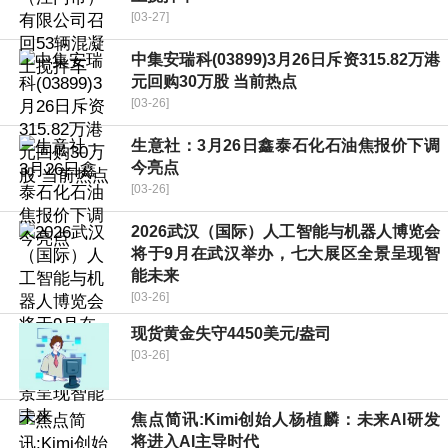
[03-27]
中集安瑞科(03899)3月26日斥资315.82万港
元回购30万股 当前热点
[03-26]
生意社：3月26日鑫泰石化石油焦报价下调
今亮点
[03-26]
2026武汉（国际）人工智能与机器人博览会
将于9月在武汉举办，七大展区全景呈现智
能未来
[03-26]
现货黄金失守4450美元/盎司
[03-26]
焦点简讯:Kimi创始人杨植麟：未来AI研发
将进入AI主导时代