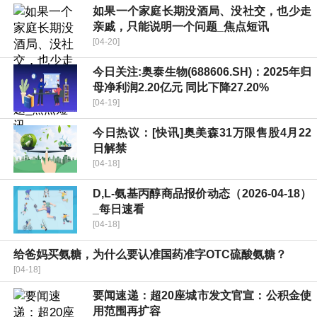
如果一个家庭长期没酒局、没社交，也少走
亲戚，只能说明一个问题_焦点短讯
[04-20]
今日关注:奥泰生物(688606.SH)：2025年归
母净利润2.20亿元 同比下降27.20%
[04-19]
今日热议：[快讯]奥美森31万限售股4月22
日解禁
[04-18]
D,L-氨基丙醇商品报价动态（2026-04-18）
_每日速看
[04-18]
给爸妈买氨糖，为什么要认准国药准字OTC硫酸氨糖？
[04-18]
要闻速递：超20座城市发文官宣：公积金使
用范围再扩容