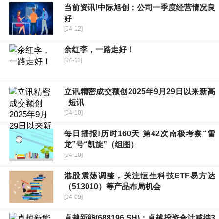
当前资讯!中际旭创：公司一季度经营情况良
好
[04-12]
余红李，一路走好！
[04-11]
立讯精密成交额创2025年9月29日以来新高
_短讯
[04-10]
每日播报!历时160天 第42次南极考察“雪
龙”号“凯旋”（组图）
[04-10]
港股震荡调整，关注恒生科技ETF易方达
（513010）等产品布局机会
[04-09]
卓越新能(688196.SH)：卓越投资合计减持3