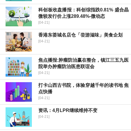
科创板收盘播报：科创综指跌0.81% 盛合晶
微较发行价上涨289.48%-微动态
[04-21]
香港东荟城名店仓「尝游滋味」美食企划
[04-21]
焦点播报:肿瘤防治赢在整合，镇江三五九医
院举办肿瘤防治医患联谊会
[04-21]
打卡山西古书院，体验穿越千年的读书地 焦
点快播
[04-21]
资讯：4月LPR继续维持不变
[04-21]