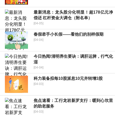
最新消息：龙头股分化明显！超178亿元净
偿还 杠杆资金大调仓（附名单）
[04-05]
春假牵手小长假——看他们的别样假期
[04-04]
今日热闻!清明养生要诀：调肝运脾，行气化
湿
[04-04]
科力装备拟每10股派息10元并转增3股
[04-03]
焦点速看：工行龙岩新罗支行：暖到心坎里
的助老服务
[04-03]