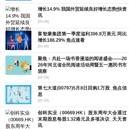
增长14.9% 我国外贸延续良好增长态势|快资
讯
[05-09]
富智康集团第一季度溢利306.9万美元 同比
增长186.29% 焦点速看
[05-09]
聚焦：共赴一场书香漫溢的阅读盛会——20
26年河北省全民阅读活动周暨五一惠民书市
观察
[05-09]
第七大道(00797)5月8日回购1万股_焦点信
息
[05-08]
创科实业（00669.HK）股东周年大会通过
末期股息每股1.32港元及多项决议_天天资
讯