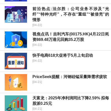
前沿热点:法尔胜：公司业务不涉及“光
纤”“特种光纤”，不存在“重组”“被借壳”的
情形
[04-22]
视焦点讯！吉利汽车(00175.HK)4月22日耗
资869.48万港元回购35.2万股
[04-22]
快手电商618大促将于5月上旬启动
[04-22]
PriceSeek提醒：河钢硅锰采量降需求疲软
[04-21]
天富龙：2025年净利润同比下降2.59% 拟每
股派0.25元
[04-21]