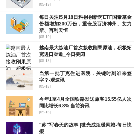
[05-19]
每日关注!5月18日科创创新药ETF国泰基金
份额增加200万份，重仓股百济神州、艾力
斯、百利天恒
[05-19]
越南最大炼油厂首次接收刚果原油，积极拓
宽进口渠道_今日要闻
[05-18]
当第一批丁克住进医院，关键时刻谁来签
字？-观速讯
[05-18]
今年1至4月全国铁路发送旅客15.55亿人次
同比增长6.8% 当前资讯
[05-16]
“苏”写春天的故事 |微光成炬暖凤城-每日快
报