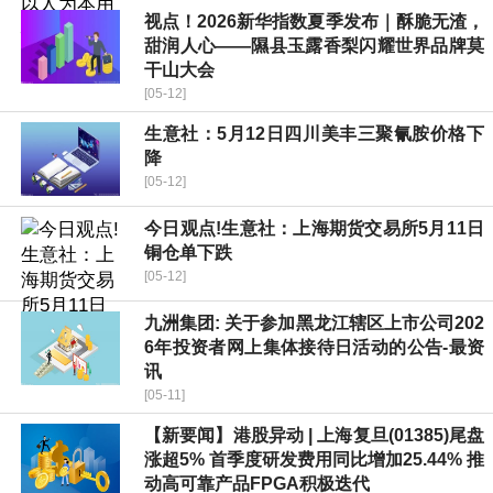
视点！2026新华指数夏季发布｜酥脆无渣，
甜润人心——隰县玉露香梨闪耀世界品牌莫
干山大会
[05-12]
生意社：5月12日四川美丰三聚氰胺价格下
降
[05-12]
今日观点!生意社：上海期货交易所5月11日
铜仓单下跌
[05-12]
九洲集团: 关于参加黑龙江辖区上市公司202
6年投资者网上集体接待日活动的公告-最资
讯
[05-11]
【新要闻】港股异动 | 上海复旦(01385)尾盘
涨超5% 首季度研发费用同比增加25.44% 推
动高可靠产品FPGA积极迭代