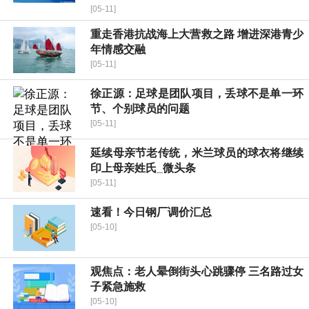
[05-11]
重走香港抗战海上大营救之路 增进深港青少
年情感交融
[05-11]
徐正源：足球是团队项目，丢球不是单一环
节、个别球员的问题
[05-11]
延续母亲节老传统，米兰球员的球衣将继续
印上母亲姓氏_微头条
[05-11]
速看！今日钢厂调价汇总
[05-10]
观焦点：老人晕倒街头心跳骤停 三名路过女
子紧急施救
[05-10]