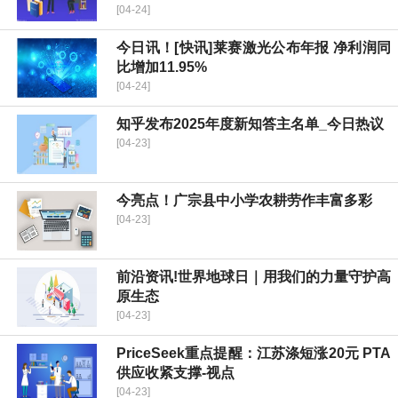
[04-24]
今日讯！[快讯]莱赛激光公布年报 净利润同
比增加11.95%
[04-24]
知乎发布2025年度新知答主名单_今日热议
[04-23]
今亮点！广宗县中小学农耕劳作丰富多彩
[04-23]
前沿资讯!世界地球日｜用我们的力量守护高
原生态
[04-23]
PriceSeek重点提醒：江苏涤短涨20元 PTA
供应收紧支撑-视点
[04-23]