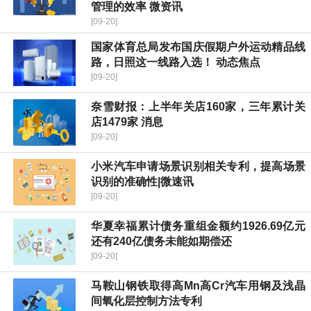
管理的效率 微资讯
[09-20]
国家体育总局发布国庆假期户外运动精品线
路，日照这一线路入选！ 动态焦点
[09-20]
奈雪财报：上半年关店160家，三年累计关
店1479家 消息
[09-20]
小米汽车申请场景识别相关专利，提高场景
识别的准确性|微速讯
[09-20]
华夏幸福累计债务重组金额约1926.69亿元
还有240亿债务未能如期偿还
[09-20]
马鞍山钢铁取得高Mn高Cr汽车用钢及浅晶
间氧化层控制方法专利