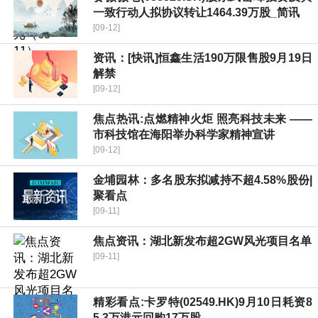
一致行动人拟协议转让1464.39万股_简讯
[09-12]
资讯：[快讯]恒鑫生活190万限售股9月19日
解禁
[09-12]
焦点热讯:点燃精神火炬 照亮科技未来 ——
市科技馆在海阳举办科学家精神宣讲
[09-12]
金埔园林：多名股东拟减持不超4.58%股份|
聚看点
[09-11]
焦点资讯：湖北新发布超2GW风光项目名单
[09-11]
精彩看点:卡罗特(02549.HK)9月10日耗资8
5.3万港元回购17万股