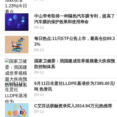
中山帝奇取得一种隔热汽车膜专利，提高了
汽车膜的保护效果和使用寿命
[09-11]
每日热点:11只ETF公告上市，最高仓位69.3
3%
[09-11]
国家卫健委：我国建成世界规模最大疾病预
防控制体系
[09-11]
9月11日生意社LLDPE基准价为7395.00元/
吨 热资讯
[09-11]
C艾芬达获融资净买入2814.94万元|热推荐
[09-11]