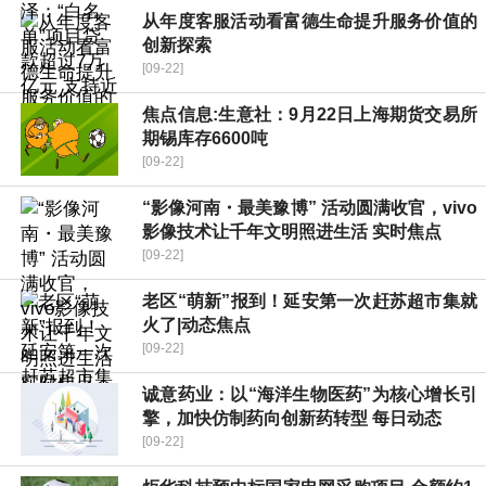
从年度客服活动看富德生命提升服务价值的
创新探索
[09-22]
焦点信息:生意社：9月22日上海期货交易所
期锡库存6600吨
[09-22]
“影像河南・最美豫博” 活动圆满收官，vivo
影像技术让千年文明照进生活 实时焦点
[09-22]
老区“萌新”报到！延安第一次赶苏超市集就
火了|动态焦点
[09-22]
诚意药业：以“海洋生物医药”为核心增长引
擎，加快仿制药向创新药转型 每日动态
[09-22]