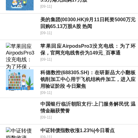
[09-11]
美的集团(00300.HK)9月11日耗资5000万元
回购65.13万股A股 热闻
[09-11]
苹果回应AirpodsPro3没充电线：为了环
保，官网充电线售价为149元_百事通
[09-11]
科德数控(688305.SH)：在研新品大小翻板
铣削加工中心用于飞机结构件加工，进入应
用验证阶段 今日聚焦
[09-11]
中国银行临沂朝阳支行:上门服务解民忧 温
情金融获赞誉
[09-11]
中证转债指数收涨1.23%|今日看点
[09-11]