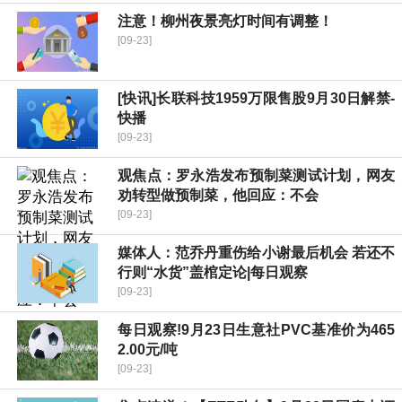
注意！柳州夜景亮灯时间有调整！
[09-23]
[快讯]长联科技1959万限售股9月30日解禁-
快播
[09-23]
观焦点：罗永浩发布预制菜测试计划，网友
劝转型做预制菜，他回应：不会
[09-23]
媒体人：范乔丹重伤给小谢最后机会 若还不
行则“水货”盖棺定论|每日观察
[09-23]
每日观察!9月23日生意社PVC基准价为465
2.00元/吨
[09-23]