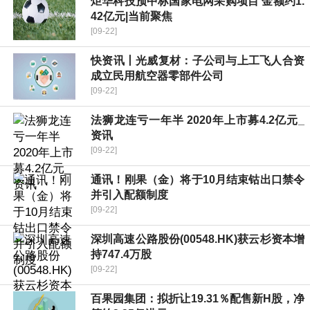
炬华科技预中标国家电网采购项目 金额约1.
42亿元|当前聚焦
[09-22]
快资讯丨光威复材：子公司与上工飞人合资
成立民用航空器零部件公司
[09-22]
法狮龙连亏一年半 2020年上市募4.2亿元_
资讯
[09-22]
通讯！刚果（金）将于10月结束钴出口禁令
并引入配额制度
[09-22]
深圳高速公路股份(00548.HK)获云杉资本增
持747.4万股
[09-22]
百果园集团：拟折让19.31％配售新H股，净