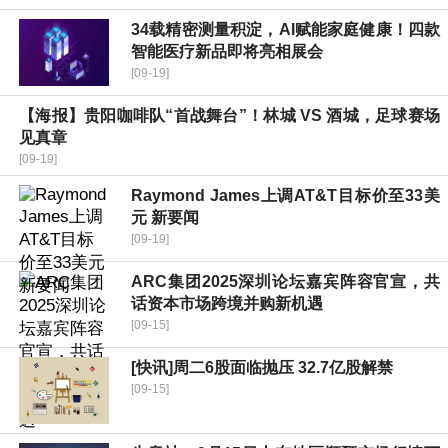
34载精密测量积淀，AI赋能家庭健康！四款
智能医疗新品即将亮相展会
[09-19]
【海报】贵阳咖啡队“首战舞台”！林城 VS 酒城，足球赛场
见真章
[09-19]
Raymond James上调AT&T目标价至33美
元 新要闻
[09-19]
ARC集团2025深圳论坛嘉宾阵容官宣，共
话资本市场跨境并购新机遇
[09-15]
[快讯]周二6股面临抛压 32.7亿股解禁
[09-15]