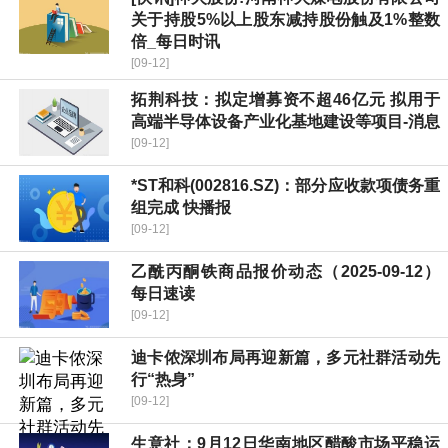
关于持股5%以上股东减持股份触及1%整数
倍_每日时讯
[09-12]
拓荆科技：拟定增募资不超46亿元 拟用于
高端半导体设备产业化基地建设等项目-消息
[09-12]
*ST和科(002816.SZ)：部分应收款项债务重
组完成 快播报
[09-12]
乙酰丙酮铁商品报价动态（2025-09-12）
每日速读
[09-12]
迪卡侬深圳布局再迎新篇，多元社群活动先
行“热身”
[09-12]
生意社：9月12日华南地区醋酸市场平稳运