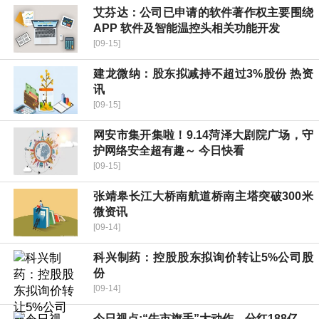
艾芬达：公司已申请的软件著作权主要围绕
APP 软件及智能温控头相关功能开发
[09-15]
建龙微纳：股东拟减持不超过3%股份 热资
讯
[09-15]
网安市集开集啦！9.14菏泽大剧院广场，守
护网络安全超有趣～ 今日快看
[09-15]
张靖皋长江大桥南航道桥南主塔突破300米
微资讯
[09-14]
科兴制药：控股股东拟询价转让5%公司股
份
[09-14]
今日视点:“牛市旗手”大动作，分红188亿