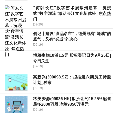
“何以长江”数字艺术展常州启幕，沉浸
式“数字漂流”激活长江文化新体验_焦点热
门
[09-20]
侧记丨建设“食品名市”，德州既有“能成”的
底气，又有“必成”的决心
[09-19]
博雅生物10派1.5元 股权登记日为9月25日|
今日关注
[09-19]
高新兴(300098.SZ)：拟推第六期员工持股
计划_独家
[09-19]
稀美资源(09936.HK)拟折让约15.25%配售
最多2000万股 净筹9850万港元
[09-19]