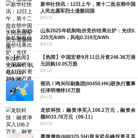
新华社快讯：12日上午，第十二批在韩中国
人民志愿军烈士遗骸回国
[09-12]
山东2025年机制电价竞价结果出炉：光伏0.
225元/kWh，风电0.319元/kWh
[09-12]
【热闻】中国宏桥9月11日斥资246.36万港
元回购10.05万股
[09-12]
视讯！鸿兴印刷集团(00450.HK)获执行董事
任泽明增持10万股
[09-12]
龙软科技：融资净买入106.2万元，融资余
额8033.78万元（09-11）
[09-12]
赛微微电(688325.SH)股东武岳峰投资及其