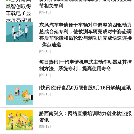
节相关专利
[09-13]
东风汽车申请便于车辆对中调整的四驱动力
总成台架专利，使被测车辆完成对中姿态调
整后前轮毂和后轮毂与测功机完成快速连接
_焦点速递
[09-13]
每日热讯!一汽申请机电式主动作动器及其控
制方法、系统专利，提高使用寿命
[09-13]
[快讯]劲仔食品0万限售股9月16日解禁|速讯
[09-13]
黔西南兴义：网络直播培训助力创业就业|报
资讯
[09-13]