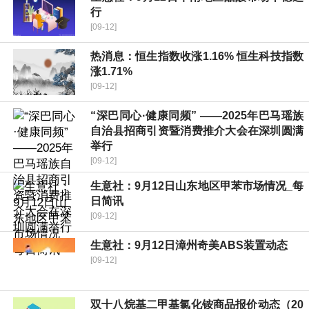
行
[09-12]
热消息：恒生指数收涨1.16% 恒生科技指数
涨1.71%
[09-12]
“深巴同心·健康同频” ——2025年巴马瑶族
自治县招商引资暨消费推介大会在深圳圆满
举行
[09-12]
生意社：9月12日山东地区甲苯市场情况_每
日简讯
[09-12]
生意社：9月12日漳州奇美ABS装置动态
[09-12]
双十八烷基二甲基氯化铵商品报价动态（20