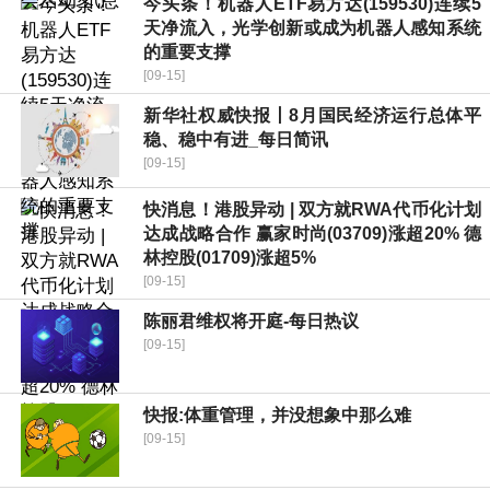
今头条！机器人ETF易方达(159530)连续5
天净流入，光学创新或成为机器人感知系统
的重要支撑
[09-15]
新华社权威快报丨8月国民经济运行总体平
稳、稳中有进_每日简讯
[09-15]
快消息！港股异动 | 双方就RWA代币化计划
达成战略合作 赢家时尚(03709)涨超20% 德
林控股(01709)涨超5%
[09-15]
陈丽君维权将开庭-每日热议
[09-15]
快报:体重管理，并没想象中那么难
[09-15]