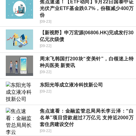
焦点速递！【ETF动向】9月22日国泰中证
光伏产业ETF基金跌0.7%，份额减少400万
份
[09-23]
【新视野】申万宏源(06806.HK)完成发行30
亿元次级债
[09-22]
周末飞韩国打200块“变美针”，白领迷上特
种兵医美 新资讯
[09-22]
东阳光等成立液冷科技新公司
[09-22]
焦点速看：金融监管总局局长李云泽：“白
名单”项目贷款超过7万亿元 支持近2000万
套住房建设交付
[09-22]