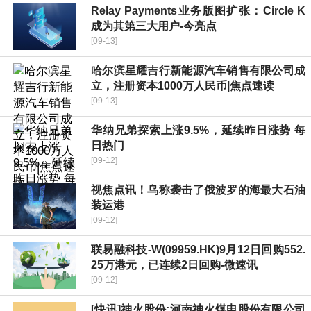
Relay Payments业务版图扩张：Circle K
成为其第三大用户-今亮点
[09-13]
哈尔滨星耀吉行新能源汽车销售有限公司成
立，注册资本1000万人民币|焦点速读
[09-13]
华纳兄弟探索上涨9.5%，延续昨日涨势 每
日热门
[09-12]
视焦点讯！乌称袭击了俄波罗的海最大石油
装运港
[09-12]
联易融科技-W(09959.HK)9月12日回购552.
25万港元，已连续2日回购-微速讯
[09-12]
[快讯]神火股份:河南神火煤电股份有限公司