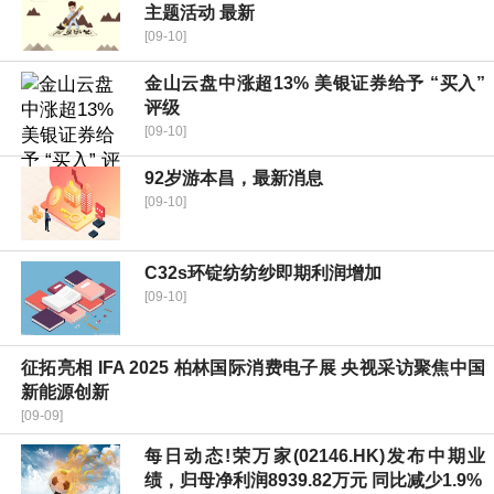
主题活动 最新
[09-10]
金山云盘中涨超13% 美银证券给予 “买入”
评级
[09-10]
92岁游本昌，最新消息
[09-10]
C32s环锭纺纺纱即期利润增加
[09-10]
征拓亮相 IFA 2025 柏林国际消费电子展 央视采访聚焦中国
新能源创新
[09-09]
每日动态!荣万家(02146.HK)发布中期业
绩，归母净利润8939.82万元 同比减少1.9%