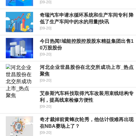
[09-20]
奇瑞汽车申请水循环系统和生产车间专利 降
低了生产车间中的水的用量|快讯
[09-20]
今日热闻!域能控股控股股东精益集团出售1
0万股股份
[09-20]
河北企业世昌股份在北交所成功上市_热点
聚焦
[09-20]
艾奈斯汽车科技取得汽车改装用束线结构专
利，提高线束检修方便性
[09-20]
奇才裁掉前黄蜂次轮秀，他估计很难再出现
在NBA赛场上了？
[09-20]