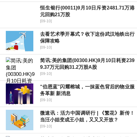
恒生银行(00011)9月10日斥资2481.71万港
元回购21万股
[09-10]
去看艺术季开幕式？收下这份武汉地铁出行
保障攻略
[09-10]
简讯:美的集团(00300.HK)9月10日耗资239
9.37万元回购31.2万股A股
[09-10]
“伯恩蓝”闪耀榕城，一抹蓝色背后的物业服
务革新 新消息
[09-10]
微速讯：活力中国调研行 | 《繁花》新传！
当汪小姐变成王小姐，又又又开放？
[09-10]