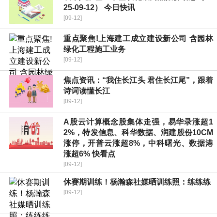
25-09-12） 今日快讯
[09-12]
重点聚焦!上海建工成立建设新公司 含园林
绿化工程施工业务
[09-12]
焦点资讯：“我住长江头 君住长江尾”，跟着
诗词读懂长江
[09-12]
A股云计算概念股集体走强，易华录涨超1
2%，特发信息、科华数据、润建股份10CM
涨停，开普云涨超8%，中科曙光、数据港
涨超6% 快看点
[09-12]
休赛期训练！杨瀚森社媒晒训练照：练练练
[09-12]