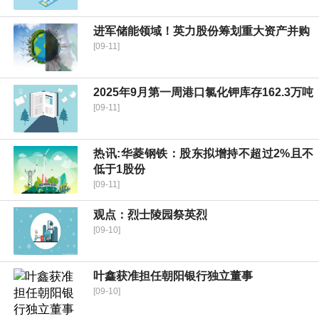
进军储能领域！英力股份筹划重大资产并购
[09-11]
2025年9月第一周港口氯化钾库存162.3万吨
[09-11]
热讯:华菱钢铁：股东拟增持不超过2%且不
低于1股份
[09-11]
观点：烈士陵园祭英烈
[09-10]
叶鑫获准担任朝阳银行独立董事
[09-10]