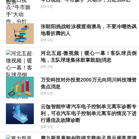
[09-14]
张朝阳挑战蛙泳横渡南澳岛，不要冷嘲热讽
地看折腾的人
[09-14]
河北五超·微视频｜暖心一幕！客队球员倒
地，主队球迷集体鼓掌鼓励|消息
[09-14]
万安科技对外投资2000万元向同川科技增资
焦点消息
[09-13]
云伽智能申请汽车电子控制单元离车诊断专
利，可在汽车电子控制单元离车的情况下进
行通信及故障诊断
[09-13]
赛力斯凤凰智创取得车载电子显示屏亮度调