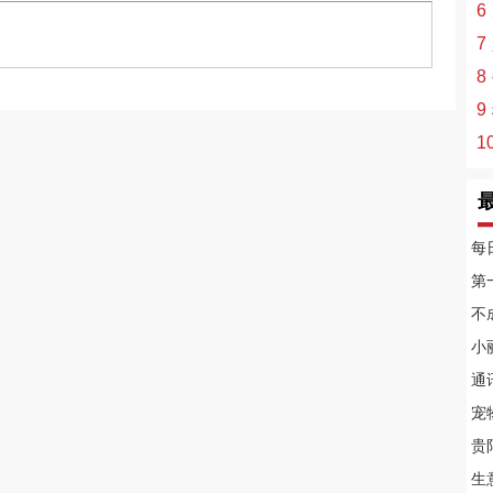
6
7
8
9
1
每
第
不
小
通
宠
贵
生