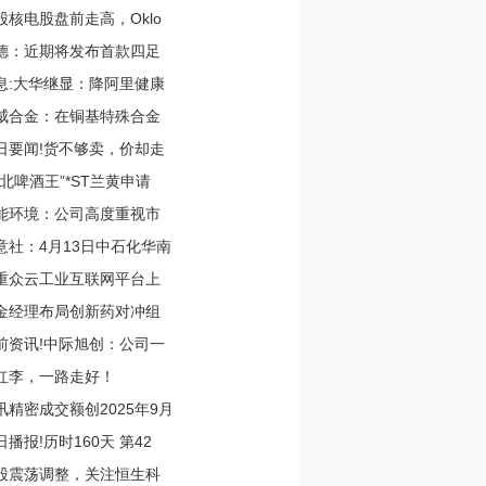
股核电股盘前走高，Oklo
德：近期将发布首款四足
息:大华继显：降阿里健康
威合金：在铜基特殊合金
日要闻!货不够卖，价却走
西北啤酒王”*ST兰黄申请
能环境：公司高度重视市
意社：4月13日中石化华南
重众云工业互联网平台上
金经理布局创新药对冲组
前资讯!中际旭创：公司一
红李，一路走好！
讯精密成交额创2025年9月
日播报!历时160天 第42
股震荡调整，关注恒生科