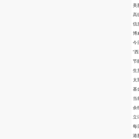
美
高
信
博
今
“
节
生
太
基
当
余
立
每
港