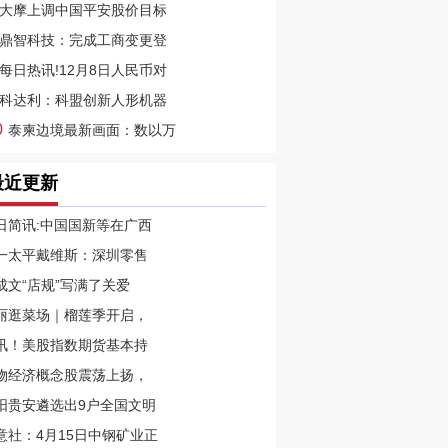
大摩上调中国平安股价目标
鼎智科技：完成工商变更登
每日热讯!12月8日人民币对
科达利：科盟创新人形机器
0
泰柬边境最新画面：数以万
最近更新
日简讯:中国国新等在广西
一太平戴维斯：深圳零售
成文“店规”写满了关爱
丽逛菜场｜榴莲季开启，
讯！美股指数期货基本持
物经济概念股震荡上扬，
阳贵安遴选出9户全国文明
意社：4月15日中钢矿业正