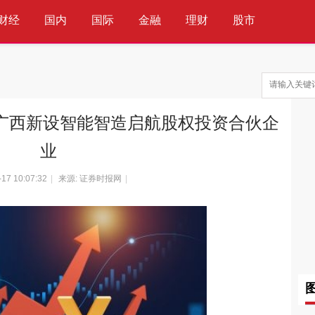
财经
国内
国际
金融
理财
股市
科技
互联网
通信
IT
广西新设智能智造启航股权投资合伙企
业
-17 10:07:32
|
来源: 证券时报网
|