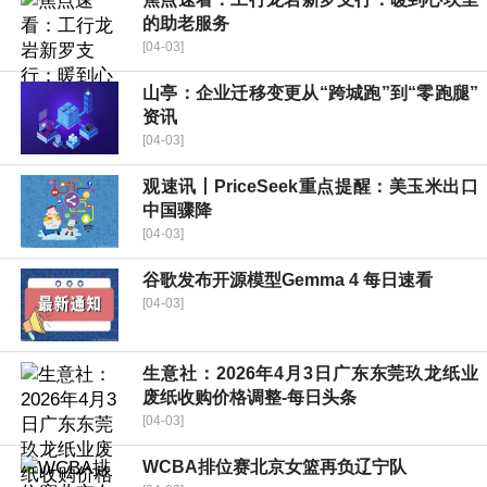
的助老服务
[04-03]
山亭：企业迁移变更从“跨城跑”到“零跑腿”
资讯
[04-03]
观速讯丨PriceSeek重点提醒：美玉米出口
中国骤降
[04-03]
谷歌发布开源模型Gemma 4 每日速看
[04-03]
生意社：2026年4月3日广东东莞玖龙纸业
废纸收购价格调整-每日头条
[04-03]
WCBA排位赛北京女篮再负辽宁队