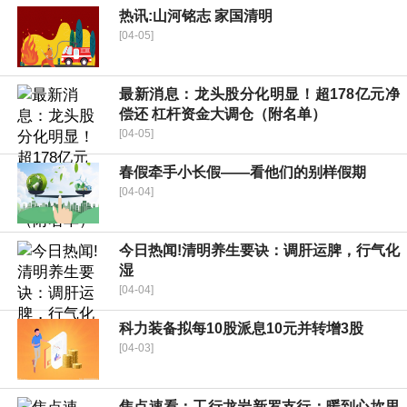
热讯:山河铭志 家国清明
[04-05]
最新消息：龙头股分化明显！超178亿元净
偿还 杠杆资金大调仓（附名单）
[04-05]
春假牵手小长假——看他们的别样假期
[04-04]
今日热闻!清明养生要诀：调肝运脾，行气化
湿
[04-04]
科力装备拟每10股派息10元并转增3股
[04-03]
焦点速看：工行龙岩新罗支行：暖到心坎里