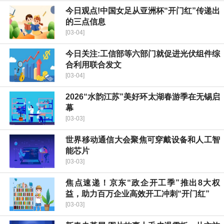
今日观点!中国女足从亚洲杯“开门红”传递出
的三点信息
[03-04]
今日关注:工信部等六部门就促进光伏组件综
合利用联合发文
[03-04]
2026“水韵江苏”美好环太湖春游季在无锡启
幕
[03-03]
世界移动通信大会聚焦可穿戴设备和人工智
能芯片
[03-03]
焦点速递！京东“政企开工季”推出8大权
益，助力百万企业高效开工冲刺“开门红”
[03-03]