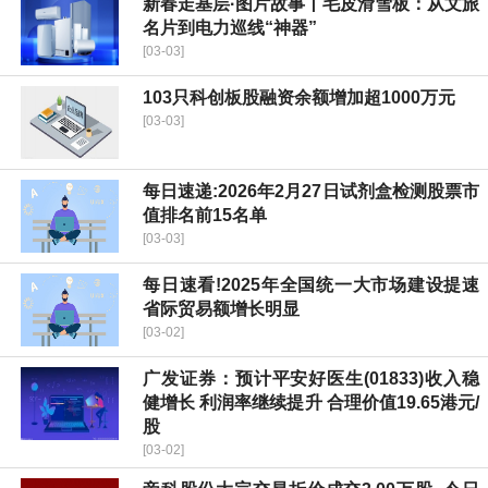
新春走基层·图片故事丨毛皮滑雪板：从文旅
名片到电力巡线“神器”
[03-03]
103只科创板股融资余额增加超1000万元
[03-03]
每日速递:2026年2月27日试剂盒检测股票市
值排名前15名单
[03-03]
每日速看!2025年全国统一大市场建设提速
省际贸易额增长明显
[03-02]
广发证券：预计平安好医生(01833)收入稳
健增长 利润率继续提升 合理价值19.65港元/
股
[03-02]