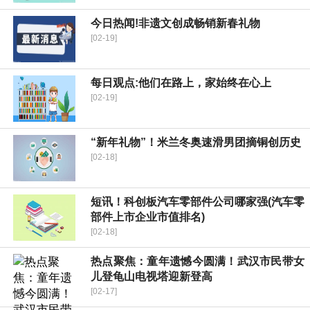
今日热闻!非遗文创成畅销新春礼物
[02-19]
每日观点:他们在路上，家始终在心上
[02-19]
“新年礼物”！米兰冬奥速滑男团摘铜创历史
[02-18]
短讯！科创板汽车零部件公司哪家强(汽车零
部件上市企业市值排名)
[02-18]
热点聚焦：童年遗憾今圆满！武汉市民带女
儿登龟山电视塔迎新登高
[02-17]