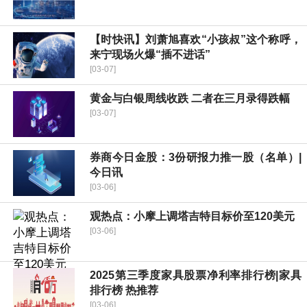
【时快讯】刘萧旭喜欢“小孩叔”这个称呼，
来宁现场火爆“插不进话”
[03-07]
黄金与白银周线收跌 二者在三月录得跌幅
[03-07]
券商今日金股：3份研报力推一股（名单）|
今日讯
[03-06]
观热点：小摩上调塔吉特目标价至120美元
[03-06]
2025第三季度家具股票净利率排行榜|家具
排行榜 热推荐
[03-06]