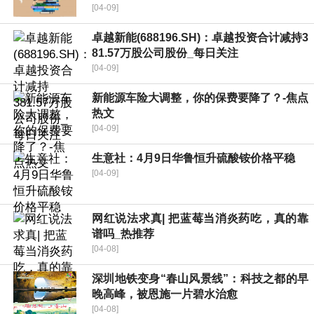
[04-09]
卓越新能(688196.SH)：卓越投资合计减持3
81.57万股公司股份_每日关注
[04-09]
新能源车险大调整，你的保费要降了？-焦点
热文
[04-09]
生意社：4月9日华鲁恒升硫酸铵价格平稳
[04-09]
网红说法求真| 把蓝莓当消炎药吃，真的靠
谱吗_热推荐
[04-08]
深圳地铁变身“春山风景线”：科技之都的早
晚高峰，被恩施一片碧水治愈
[04-08]