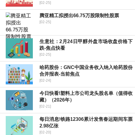
[02-25]
腾亚精工拟授出66.75万股限制性股票
[02-25]
生意社：2月24日甲醇外盘市场收盘价格下
跌-焦点快看
[02-25]
哈药股份：GNC中国业务收入纳入哈药股份
合并报表-当前焦点
[02-24]
今日快看!塑料上市公司龙头股名单（值得收
藏）（2026年）
[02-21]
每日消息!铁路12306累计发售春运期间车票
2.98亿张
[02-20]