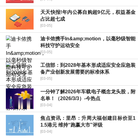
天天快报!年内公募自购超9亿元，权益基金
占比超七成
[03-05]
迪卡侬携手In&amp;motion，以毫秒级智能
科技守护运动安全
[03-05]
工信部：到2028年基本形成适应安全应急装
备产业创新发展需要的标准体系
[03-05]
一分钟了解2026年车载电子概念龙头股，附
名单！（2026/3/3）-今热点
[03-04]
焦点资讯：里昂：升周大福创建目标价至1
1.5港元 维持“跑赢大市”评级
[03-04]