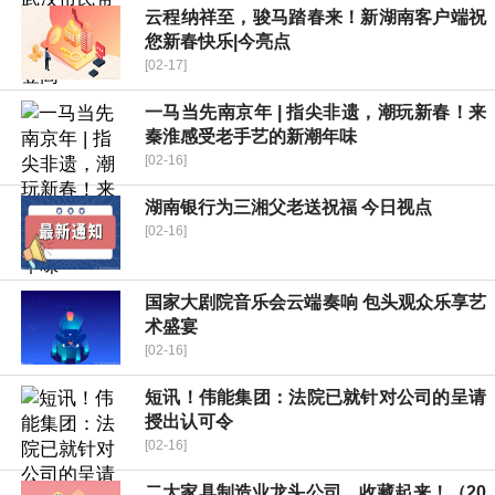
云程纳祥至，骏马踏春来！新湖南客户端祝
您新春快乐|今亮点
[02-17]
一马当先南京年 | 指尖非遗，潮玩新春！来
秦淮感受老手艺的新潮年味
[02-16]
湖南银行为三湘父老送祝福 今日视点
[02-16]
国家大剧院音乐会云端奏响 包头观众乐享艺
术盛宴
[02-16]
短讯！伟能集团：法院已就针对公司的呈请
授出认可令
[02-16]
二大家具制造业龙头公司，收藏起来！（20