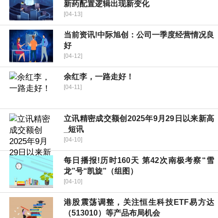
新药配置逻辑出现新变化
[04-13]
当前资讯!中际旭创：公司一季度经营情况良
好
[04-12]
余红李，一路走好！
[04-11]
立讯精密成交额创2025年9月29日以来新高
_短讯
[04-10]
每日播报!历时160天 第42次南极考察“雪
龙”号“凯旋”（组图）
[04-10]
港股震荡调整，关注恒生科技ETF易方达
（513010）等产品布局机会