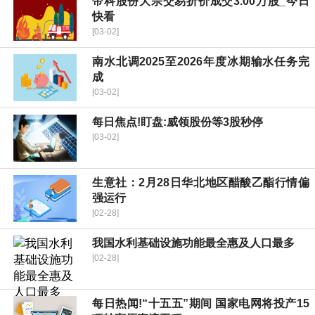
帝科股份大宗交易折价成交3.00万股_今日
快看
[03-02]
南水北调2025至2026年度冰期输水任务完
成
[03-02]
每日焦点!盯盘:威领股份等3股秒停
[03-02]
生意社：2月28日华北地区醋酸乙酯行情偏
强运行
[02-28]
我国水利基础设施功能最全惠及人口最多
[02-28]
每日热闻!“十五五”期间 国家电网将投产15