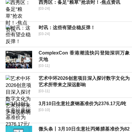
西秀区：备足“粮草”抢农时！-焦点资讯
[03-24]
时讯：这些有望企稳反弹！
[03-24]
ComplexCon 香港潮流快闪登陆深圳万象
天地
[03-11]
艺术中环2026创意项目深入探讨数字文化为
艺术所带来之深远影响
[03-11]
3月10日生意社废钢基准价为2376.17元/吨
[03-10]
微头条丨3月10日生意社丙烯腈基准价为82