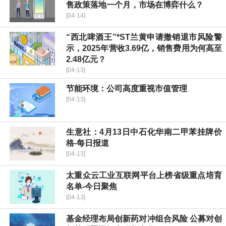
售政策落地一个月，市场在博弈什么？
[04-14]
“西北啤酒王”*ST兰黄申请撤销退市风险警
示，2025年营收3.69亿，销售费用为何高至
2.48亿元？
[04-13]
节能环境：公司高度重视市值管理
[04-13]
生意社：4月13日中石化华南二甲苯挂牌价
格-每日报道
[04-13]
太重众云工业互联网平台上榜省级重点培育
名单-今日聚焦
[04-13]
基金经理布局创新药对冲组合风险 公募对创