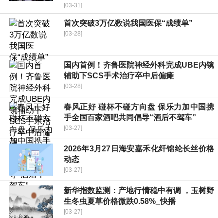
[03-31]
首次突破3万亿数说我国医保“成绩单”
[03-28]
国内首例！齐鲁医院神经外科完成UBE内镜
辅助下SCS手术治疗卒中后偏瘫
[03-28]
春风正好 碰杯不碰方向盘 保乐力加中国携
手全国百家酒吧共同倡导“酒后不驾车”
[03-27]
2026年3月27日海安嘉禾化纤锦纶长丝价格
动态
[03-27]
新华指数监测：产地行情稳中有调 ，玉树野
生冬虫夏草价格微跌0.58%_快播
[03-27]