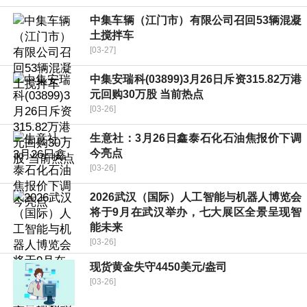
中集车辆（江门市）有限公司召回53辆混凝
土搅拌车
[03-27]
中集安瑞科(03899)3月26日斥资315.82万港
元回购30万股 当前热点
[03-26]
生意社：3月26日鑫泰石化石油焦报价下调
今亮点
[03-26]
2026武汉（国际）人工智能与机器人博览会
将于9月在武汉举办，七大展区全景呈现智
能未来
[03-26]
现货黄金失守4450美元/盎司
[03-26]