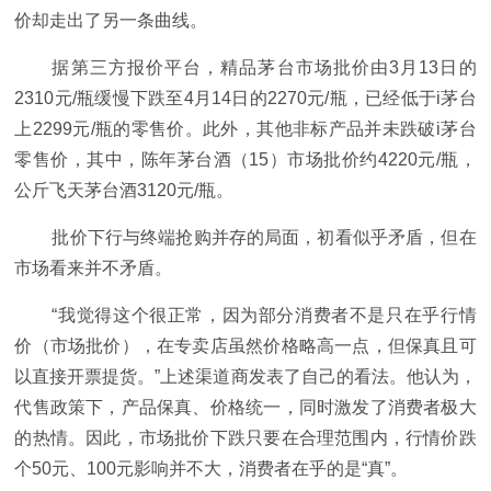
价却走出了另一条曲线。
据第三方报价平台，精品茅台市场批价由3月13日的
2310元/瓶缓慢下跌至4月14日的2270元/瓶，已经低于i茅台
上2299元/瓶的零售价。此外，其他非标产品并未跌破i茅台
零售价，其中，陈年茅台酒（15）市场批价约4220元/瓶，
公斤飞天茅台酒3120元/瓶。
批价下行与终端抢购并存的局面，初看似乎矛盾，但在
市场看来并不矛盾。
“我觉得这个很正常，因为部分消费者不是只在乎行情
价（市场批价），在专卖店虽然价格略高一点，但保真且可
以直接开票提货。”上述渠道商发表了自己的看法。他认为，
代售政策下，产品保真、价格统一，同时激发了消费者极大
的热情。因此，市场批价下跌只要在合理范围内，行情价跌
个50元、100元影响并不大，消费者在乎的是“真”。