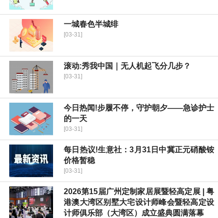
一城春色半城绯
[03-31]
滚动:秀我中国｜无人机起飞分几步？
[03-31]
今日热闻!步履不停，守护朝夕——急诊护士
的一天
[03-31]
每日热议!生意社：3月31日中冀正元硝酸铵
价格暂稳
[03-31]
2026第15届广州定制家居展暨轻高定展 | 粤
港澳大湾区别墅大宅设计师峰会暨轻高定设
计师俱乐部（大湾区）成立盛典圆满落幕