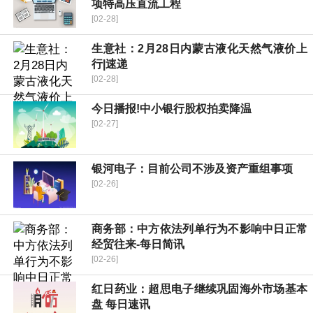
项特高压直流工程
[02-28]
生意社：2月28日内蒙古液化天然气液价上
行|速递
[02-28]
今日播报!中小银行股权拍卖降温
[02-27]
银河电子：目前公司不涉及资产重组事项
[02-26]
商务部：中方依法列单行为不影响中日正常
经贸往来-每日简讯
[02-26]
红日药业：超思电子继续巩固海外市场基本
盘 每日速讯