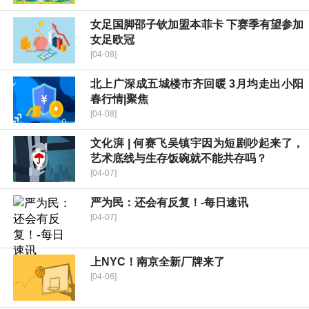
女足国脚邵子钦加盟本菲卡 下赛季有望参加
女足欧冠
[04-08]
北上广深成五城楼市齐回暖 3月均走出小阳
春行情|聚焦
[04-08]
文化湃 | 何赛飞吴镇宇因为短剧吵起来了，
艺术底线与生存饭碗就不能共存吗？
[04-07]
严为民：还会有反复！-每日速讯
[04-07]
上NYC！南京全新厂牌来了
[04-06]