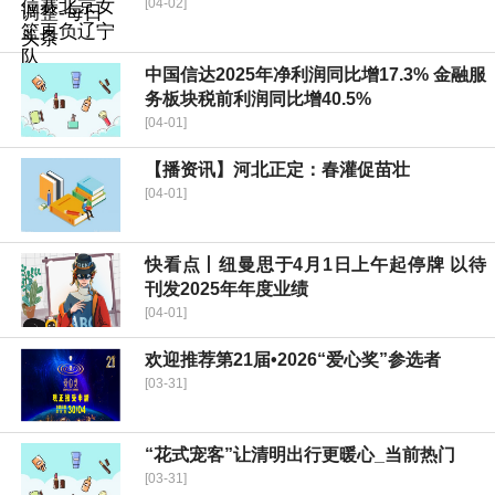
[04-02]
中国信达2025年净利润同比增17.3% 金融服
务板块税前利润同比增40.5%
[04-01]
【播资讯】河北正定：春灌促苗壮
[04-01]
快看点丨纽曼思于4月1日上午起停牌 以待
刊发2025年年度业绩
[04-01]
欢迎推荐第21届•2026“爱心奖”参选者
[03-31]
“花式宠客”让清明出行更暖心_当前热门
[03-31]