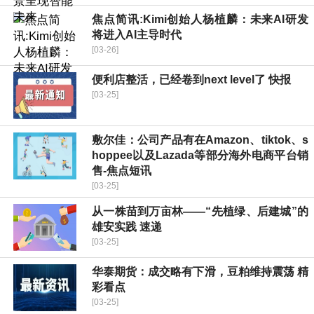
焦点简讯:Kimi创始人杨植麟：未来AI研发
将进入AI主导时代
[03-26]
便利店整活，已经卷到next level了 快报
[03-25]
敷尔佳：公司产品有在Amazon、tiktok、s
hoppee以及Lazada等部分海外电商平台销
售-焦点短讯
[03-25]
从一株苗到万亩林——“先植绿、后建城”的
雄安实践 速递
[03-25]
华泰期货：成交略有下滑，豆粕维持震荡 精
彩看点
[03-25]