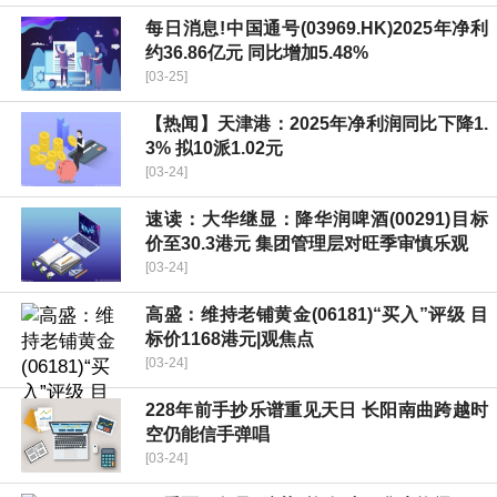
每日消息!中国通号(03969.HK)2025年净利
约36.86亿元 同比增加5.48%
[03-25]
【热闻】天津港：2025年净利润同比下降1.
3% 拟10派1.02元
[03-24]
速读：大华继显：降华润啤酒(00291)目标
价至30.3港元 集团管理层对旺季审慎乐观
[03-24]
高盛：维持老铺黄金(06181)“买入”评级 目
标价1168港元|观焦点
[03-24]
228年前手抄乐谱重见天日 长阳南曲跨越时
空仍能信手弹唱
[03-24]