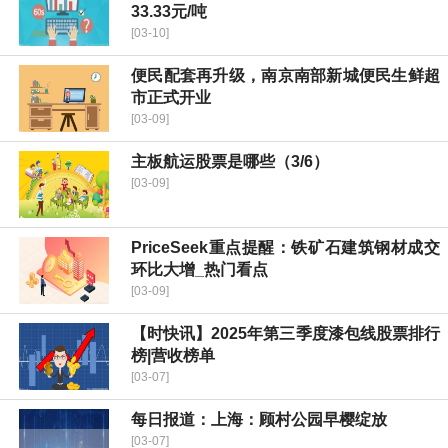
33.33元/吨
[03-10]
便民配套再升级，南京南部新城便民生鲜超
市正式开业
[03-09]
主板航运股票是哪些（3/6）
[03-09]
PriceSeek重点提醒：铁矿石建筑钢材成交
环比大增_热门看点
[03-09]
【时快讯】2025年第三季度漆包线股票排行
榜|营收榜单
[03-07]
每日报道：上海：顾村公园早樱绽放
[03-07]