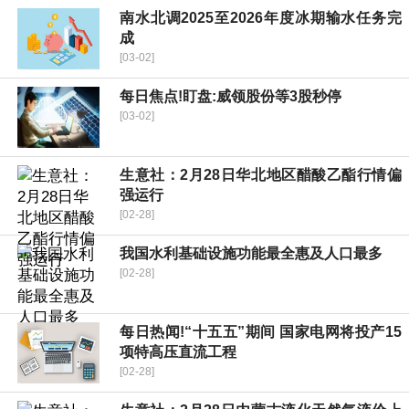
南水北调2025至2026年度冰期输水任务完
成
[03-02]
每日焦点!盯盘:威领股份等3股秒停
[03-02]
生意社：2月28日华北地区醋酸乙酯行情偏
强运行
[02-28]
我国水利基础设施功能最全惠及人口最多
[02-28]
每日热闻!“十五五”期间 国家电网将投产15
项特高压直流工程
[02-28]