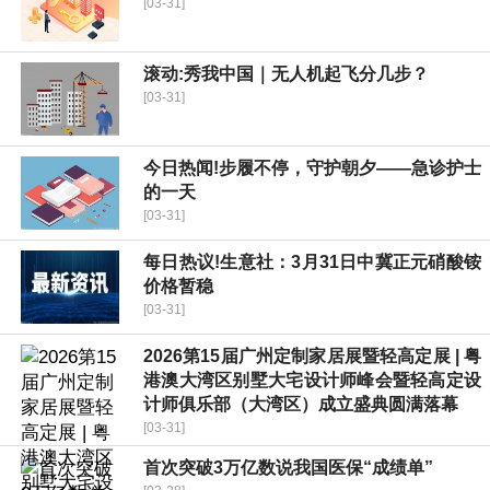
[03-31]
滚动:秀我中国｜无人机起飞分几步？
[03-31]
今日热闻!步履不停，守护朝夕——急诊护士
的一天
[03-31]
每日热议!生意社：3月31日中冀正元硝酸铵
价格暂稳
[03-31]
2026第15届广州定制家居展暨轻高定展 | 粤
港澳大湾区别墅大宅设计师峰会暨轻高定设
计师俱乐部（大湾区）成立盛典圆满落幕
[03-31]
首次突破3万亿数说我国医保“成绩单”