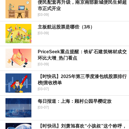
便民配套再升级，南京南部新城便民生鲜超
市正式开业
[03-09]
主板航运股票是哪些（3/6）
[03-09]
PriceSeek重点提醒：铁矿石建筑钢材成交
环比大增_热门看点
[03-09]
【时快讯】2025年第三季度漆包线股票排行
榜|营收榜单
[03-07]
每日报道：上海：顾村公园早樱绽放
[03-07]
【时快讯】刘萧旭喜欢“小孩叔”这个称呼，