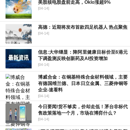
美股核电股盘前走高，Oklo涨超9%
[04-14]
高德：近期将发布首款四足机器人 热点聚焦
[04-14]
信息:大华继显：降阿里健康目标价至6港元
下调盈测反映创新药及AI投资增加
[04-14]
博威合金：在铜基特殊合金材料领域，主要
有德国维兰德、日本日立金属、三菱伸铜等
企业-速看料
[04-14]
今日要闻!货不够卖，价却走低！茅台非标代
售政策落地一个月，市场在博弈什么？
[04-14]