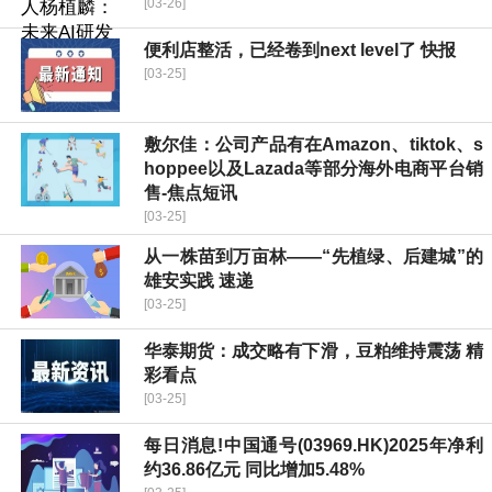
[03-26]
便利店整活，已经卷到next level了 快报
[03-25]
敷尔佳：公司产品有在Amazon、tiktok、s
hoppee以及Lazada等部分海外电商平台销
售-焦点短讯
[03-25]
从一株苗到万亩林——“先植绿、后建城”的
雄安实践 速递
[03-25]
华泰期货：成交略有下滑，豆粕维持震荡 精
彩看点
[03-25]
每日消息!中国通号(03969.HK)2025年净利
约36.86亿元 同比增加5.48%