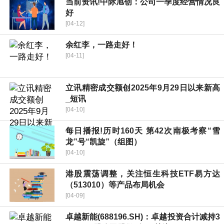
当前资讯!中际旭创：公司一季度经营情况良
好
[04-12]
余红李，一路走好！
[04-11]
立讯精密成交额创2025年9月29日以来新高
_短讯
[04-10]
每日播报!历时160天 第42次南极考察“雪
龙”号“凯旋”（组图）
[04-10]
港股震荡调整，关注恒生科技ETF易方达
（513010）等产品布局机会
[04-09]
卓越新能(688196.SH)：卓越投资合计减持3