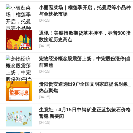
小丽逛菜场｜榴莲季开启，托曼尼等小品种
与金枕抢市场
[04-15]
通讯！美股指数期货基本持平，标普500指
数接近历史高点
[04-15]
宠物经济概念股震荡上扬，中宠股份涨停|当
前聚焦
[04-15]
贵阳贵安遴选出9户全国文明家庭提名对象_
热点聚焦
[04-15]
生意社：4月15日中钢矿业正蓝旗萤石价格
暂稳 新要闻
[04-15]