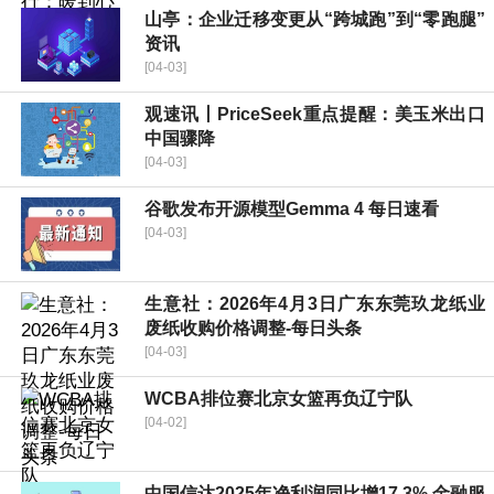
山亭：企业迁移变更从“跨城跑”到“零跑腿”
资讯
[04-03]
观速讯丨PriceSeek重点提醒：美玉米出口
中国骤降
[04-03]
谷歌发布开源模型Gemma 4 每日速看
[04-03]
生意社：2026年4月3日广东东莞玖龙纸业
废纸收购价格调整-每日头条
[04-03]
WCBA排位赛北京女篮再负辽宁队
[04-02]
中国信达2025年净利润同比增17.3% 金融服