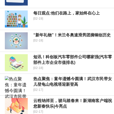
每日观点:他们在路上，家始终在心上
[02-19]
“新年礼物”！米兰冬奥速滑男团摘铜创历史
[02-18]
短讯！科创板汽车零部件公司哪家强(汽车零
部件上市企业市值排名)
[02-18]
热点聚焦：童年遗憾今圆满！武汉市民带女
儿登龟山电视塔迎新登高
[02-17]
云程纳祥至，骏马踏春来！新湖南客户端祝
您新春快乐|今亮点
[02-17]