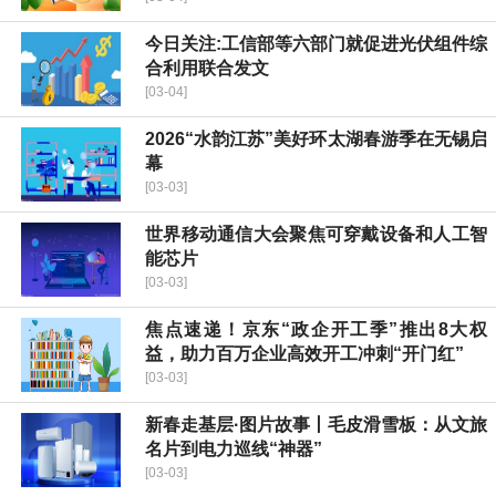
今日关注:工信部等六部门就促进光伏组件综
合利用联合发文
[03-04]
2026“水韵江苏”美好环太湖春游季在无锡启
幕
[03-03]
世界移动通信大会聚焦可穿戴设备和人工智
能芯片
[03-03]
焦点速递！京东“政企开工季”推出8大权
益，助力百万企业高效开工冲刺“开门红”
[03-03]
新春走基层·图片故事丨毛皮滑雪板：从文旅
名片到电力巡线“神器”
[03-03]