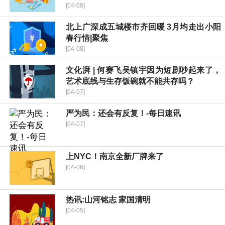
[04-08]
北上广深成五城楼市齐回暖 3月均走出小阳
春行情|聚焦
[04-08]
文化湃 | 何赛飞吴镇宇因为短剧吵起来了，
艺术底线与生存饭碗就不能共存吗？
[04-07]
严为民：还会有反复！-每日速讯
[04-07]
上NYC！南京全新厂牌来了
[04-06]
热讯:山河铭志 家国清明
[04-05]