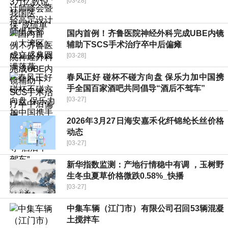
[03-28]
国内首例！齐鲁医院神经外科完成UBE内镜
辅助下SCS手术治疗卒中后偏瘫
[03-28]
春风正好 碰杯不碰方向盘 保乐力加中国携
手全国百家酒吧共同倡导“酒后不驾车”
[03-27]
2026年3月27日海安嘉禾化纤锦纶长丝价格
动态
[03-27]
新华指数监测：产地行情稳中有调 ，玉树野
生冬虫夏草价格微跌0.58%_快播
[03-27]
中集车辆（江门市）有限公司召回53辆混凝
土搅拌车