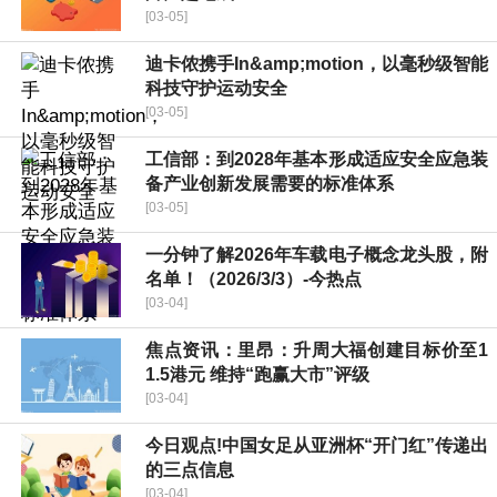
[03-05]
迪卡侬携手In&amp;motion，以毫秒级智能
科技守护运动安全
[03-05]
工信部：到2028年基本形成适应安全应急装
备产业创新发展需要的标准体系
[03-05]
一分钟了解2026年车载电子概念龙头股，附
名单！（2026/3/3）-今热点
[03-04]
焦点资讯：里昂：升周大福创建目标价至1
1.5港元 维持“跑赢大市”评级
[03-04]
今日观点!中国女足从亚洲杯“开门红”传递出
的三点信息
[03-04]