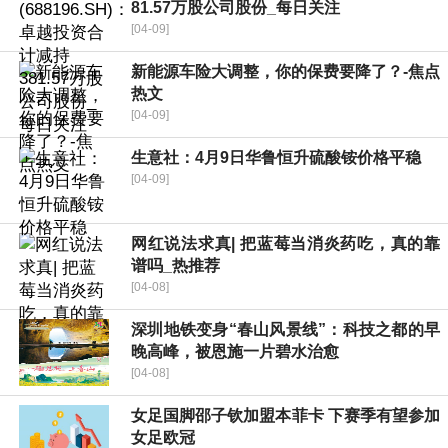
81.57万股公司股份_每日关注
[04-09]
新能源车险大调整，你的保费要降了？-焦点
热文
[04-09]
生意社：4月9日华鲁恒升硫酸铵价格平稳
[04-09]
网红说法求真| 把蓝莓当消炎药吃，真的靠
谱吗_热推荐
[04-08]
深圳地铁变身“春山风景线”：科技之都的早
晚高峰，被恩施一片碧水治愈
[04-08]
女足国脚邵子钦加盟本菲卡 下赛季有望参加
女足欧冠