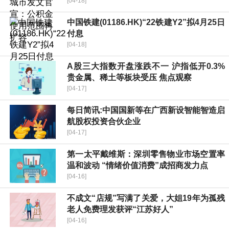
[04-18]
中国铁建(01186.HK)“22铁建Y2”拟4月25日
付息
[04-18]
A股三大指数开盘涨跌不一 沪指低开0.3%
贵金属、稀土等板块受压 焦点观察
[04-17]
每日简讯:中国国新等在广西新设智能智造启
航股权投资合伙企业
[04-17]
第一太平戴维斯：深圳零售物业市场空置率
温和波动 “情绪价值消费”成招商发力点
[04-16]
不成文“店规”写满了关爱，大姐19年为孤残
老人免费理发获评“江苏好人”
[04-16]