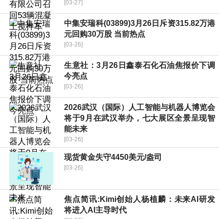
[03-27]
中集安瑞科(03899)3月26日斥资315.82万港
元回购30万股 当前热点
[03-26]
生意社：3月26日鑫泰石化石油焦报价下调
今亮点
[03-26]
2026武汉（国际）人工智能与机器人博览会
将于9月在武汉举办，七大展区全景呈现智
能未来
[03-26]
现货黄金失守4450美元/盎司
[03-26]
焦点简讯:Kimi创始人杨植麟：未来AI研发
将进入AI主导时代