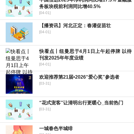
务板块税前利润同比增40.5%
[04-01]
【播资讯】河北正定：春灌促苗壮
[04-01]
快看点丨纽曼思于4月1日上午起停牌 以待
刊发2025年年度业绩
[04-01]
欢迎推荐第21届•2026“爱心奖”参选者
[03-31]
“花式宠客”让清明出行更暖心_当前热门
[03-31]
一城春色半城绯