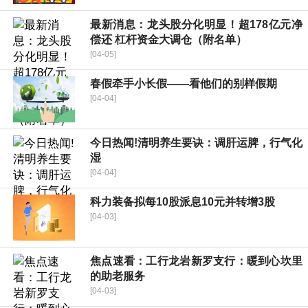
最新消息：龙头股分化明显！超178亿元净
偿还 杠杆资金大调仓（附名单）
[04-05]
春假牵手小长假——看他们的别样假期
[04-04]
今日热闻!清明养生要诀：调肝运脾，行气化
湿
[04-04]
科力装备拟每10股派息10元并转增3股
[04-03]
焦点速看：工行龙岩新罗支行：暖到心坎里
的助老服务
[04-03]