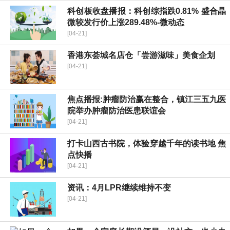
科创板收盘播报：科创综指跌0.81% 盛合晶
微较发行价上涨289.48%-微动态
[04-21]
香港东荟城名店仓「尝游滋味」美食企划
[04-21]
焦点播报:肿瘤防治赢在整合，镇江三五九医
院举办肿瘤防治医患联谊会
[04-21]
打卡山西古书院，体验穿越千年的读书地 焦
点快播
[04-21]
资讯：4月LPR继续维持不变
[04-21]