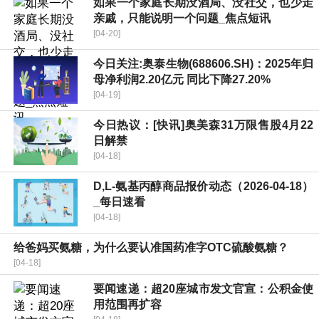
如果一个家庭长期没酒局、没社交，也少走
亲戚，只能说明一个问题_焦点短讯
[04-20]
今日关注:奥泰生物(688606.SH)：2025年归
母净利润2.20亿元 同比下降27.20%
[04-19]
今日热议：[快讯]奥美森31万限售股4月22
日解禁
[04-18]
D,L-氨基丙醇商品报价动态（2026-04-18）
_每日速看
[04-18]
给爸妈买氨糖，为什么要认准国药准字OTC硫酸氨糖？
[04-18]
要闻速递：超20座城市发文官宣：公积金使
用范围再扩容