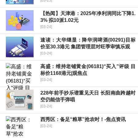
[03-25]
【热闻】天津港：2025年净利润同比下降1.
3% 拟10派1.02元
[03-24]
速读：大华继显：降华润啤酒(00291)目标
价至30.3港元 集团管理层对旺季审慎乐观
[03-24]
高盛：维持老铺黄金(06181)“买入”评级 目
标价1168港元|观焦点
[03-24]
228年前手抄乐谱重见天日 长阳南曲跨越时
空仍能信手弹唱
[03-24]
西秀区：备足“粮草”抢农时！-焦点资讯
[03-24]