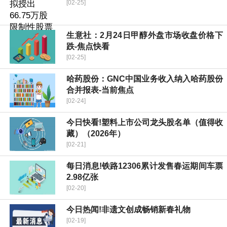
[02-25]
生意社：2月24日甲醇外盘市场收盘价格下
跌-焦点快看
[02-25]
哈药股份：GNC中国业务收入纳入哈药股份
合并报表-当前焦点
[02-24]
今日快看!塑料上市公司龙头股名单（值得收
藏）（2026年）
[02-21]
每日消息!铁路12306累计发售春运期间车票
2.98亿张
[02-20]
今日热闻!非遗文创成畅销新春礼物
[02-19]