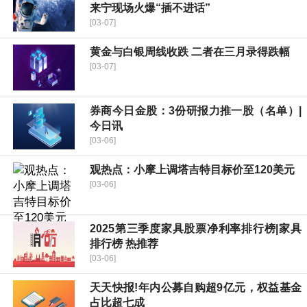
来宁现场火爆“插不进话”
[03-07]
黄金与白银周线收跌 二者在三月录得跌幅
[03-07]
券商今日金股：3份研报力推一股（名单）|
今日讯
[03-06]
观热点：小摩上调塔吉特目标价至120美元
[03-06]
2025第三季度家具股票净利率排行榜|家具
排行榜 热推荐
[03-06]
天天快报!年内公募自购超9亿元，权益基金
占比超七成