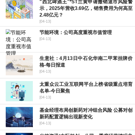
“西北啤酒王”*ST兰黄申请撤销退市风险警
示，2025年营收3.69亿，销售费用为何高至
2.48亿元？
[04-13]
节能环境：公司高度重视市值管理
[04-13]
生意社：4月13日中石化华南二甲苯挂牌价
格-每日报道
[04-13]
太重众云工业互联网平台上榜省级重点培育
名单-今日聚焦
[04-13]
基金经理布局创新药对冲组合风险 公募对创
新药配置逻辑出现新变化
[04-13]