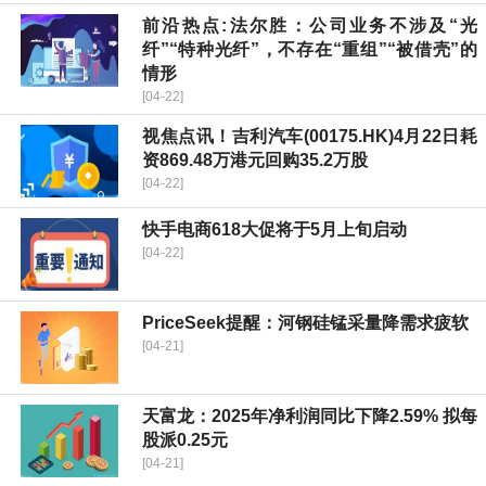
前沿热点:法尔胜：公司业务不涉及“光
纤”“特种光纤”，不存在“重组”“被借壳”的
情形
[04-22]
视焦点讯！吉利汽车(00175.HK)4月22日耗
资869.48万港元回购35.2万股
[04-22]
快手电商618大促将于5月上旬启动
[04-22]
PriceSeek提醒：河钢硅锰采量降需求疲软
[04-21]
天富龙：2025年净利润同比下降2.59% 拟每
股派0.25元
[04-21]