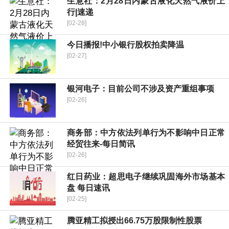
生意社：2月28日内蒙古液化天然气液价上
行|速递
[02-28]
今日播报!中小银行股权拍卖降温
[02-27]
银河电子：目前公司不涉及资产重组事项
[02-26]
商务部：中方依法列单行为不影响中日正常
经贸往来-每日简讯
[02-26]
红日药业：超思电子继续巩固海外市场基本
盘 每日速讯
[02-25]
腾亚精工拟授出66.75万股限制性股票