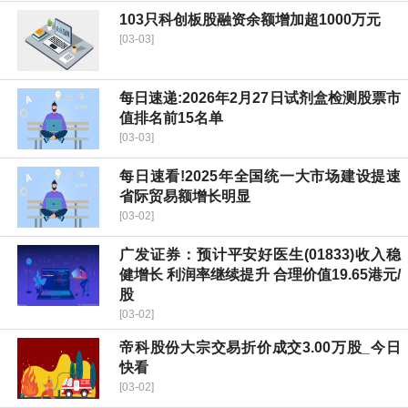
103只科创板股融资余额增加超1000万元
[03-03]
每日速递:2026年2月27日试剂盒检测股票市
值排名前15名单
[03-03]
每日速看!2025年全国统一大市场建设提速
省际贸易额增长明显
[03-02]
广发证券：预计平安好医生(01833)收入稳
健增长 利润率继续提升 合理价值19.65港元/
股
[03-02]
帝科股份大宗交易折价成交3.00万股_今日
快看
[03-02]