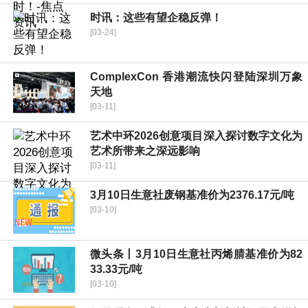
时讯：这些有望企稳反弹！
[03-24]
ComplexCon 香港潮流快闪登陆深圳万象
天地
[03-11]
艺术中环2026创意项目深入探讨数字文化为
艺术所带来之深远影响
[03-11]
3月10日生意社废钢基准价为2376.17元/吨
[03-10]
微头条丨3月10日生意社丙烯腈基准价为82
33.33元/吨
[03-10]