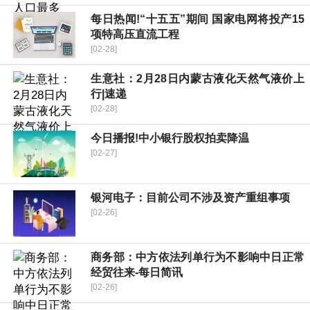
每日热闻!“十五五”期间 国家电网将投产15
项特高压直流工程
[02-28]
生意社：2月28日内蒙古液化天然气液价上
行|速递
[02-28]
今日播报!中小银行股权拍卖降温
[02-27]
银河电子：目前公司不涉及资产重组事项
[02-26]
商务部：中方依法列单行为不影响中日正常
经贸往来-每日简讯
[02-26]