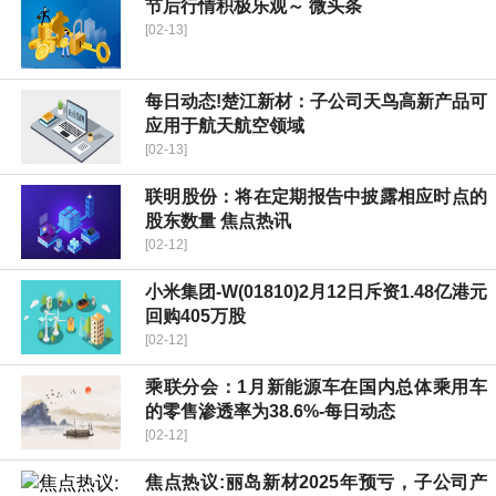
节后行情积极乐观～ 微头条
[02-13]
每日动态!楚江新材：子公司天鸟高新产品可
应用于航天航空领域
[02-13]
联明股份：将在定期报告中披露相应时点的
股东数量 焦点热讯
[02-12]
小米集团-W(01810)2月12日斥资1.48亿港元
回购405万股
[02-12]
乘联分会：1月新能源车在国内总体乘用车
的零售渗透率为38.6%-每日动态
[02-12]
焦点热议:丽岛新材2025年预亏，子公司产