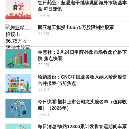
红日药业：超思电子继续巩固海外市场基本
盘 每日速讯
[02-25]
腾亚精工拟授出66.75万股限制性股票
[02-25]
生意社：2月24日甲醇外盘市场收盘价格下
跌-焦点快看
[02-25]
哈药股份：GNC中国业务收入纳入哈药股份
合并报表-当前焦点
[02-24]
今日快看!塑料上市公司龙头股名单（值得收
藏）（2026年）
[02-21]
每日消息!铁路12306累计发售春运期间车票