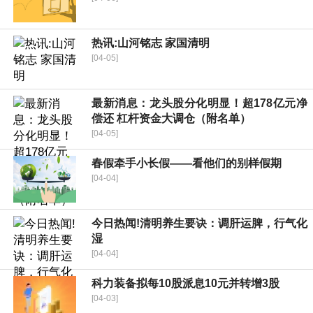
热讯:山河铭志 家国清明
[04-05]
最新消息：龙头股分化明显！超178亿元净
偿还 杠杆资金大调仓（附名单）
[04-05]
春假牵手小长假——看他们的别样假期
[04-04]
今日热闻!清明养生要诀：调肝运脾，行气化
湿
[04-04]
科力装备拟每10股派息10元并转增3股
[04-03]