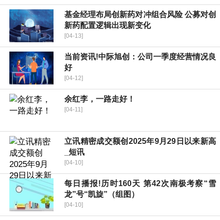
基金经理布局创新药对冲组合风险 公募对创
新药配置逻辑出现新变化
[04-13]
当前资讯!中际旭创：公司一季度经营情况良
好
[04-12]
余红李，一路走好！
[04-11]
立讯精密成交额创2025年9月29日以来新高
_短讯
[04-10]
每日播报!历时160天 第42次南极考察“雪
龙”号“凯旋”（组图）
[04-10]