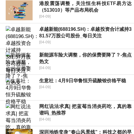
港股震荡调整，关注恒生科技ETF易方达
（513010）等产品布局机会
[04-09]
卓越新能(688196.SH)：卓越投资合计减持3
81.57万股公司股份_每日关注
[04-09]
新能源车险大调整，你的保费要降了？-焦点
热文
[04-09]
生意社：4月9日华鲁恒升硫酸铵价格平稳
[04-09]
网红说法求真| 把蓝莓当消炎药吃，真的靠
谱吗_热推荐
[04-08]
深圳地铁变身“春山风景线”：科技之都的早