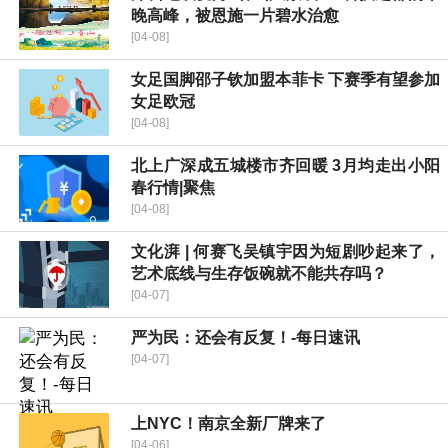
晚高峰，被恩施一片碧水治愈
[04-08]
女足国脚邵子钦加盟本菲卡 下赛季有望参加
女足欧冠
[04-08]
北上广深成五城楼市齐回暖 3月均走出小阳
春行情|聚焦
[04-08]
文化湃 | 何赛飞吴镇宇因为短剧吵起来了，
艺术底线与生存饭碗就不能共存吗？
[04-07]
严为民：还会有反复！-每日速讯
[04-07]
上NYC！南京全新厂牌来了
[04-06]