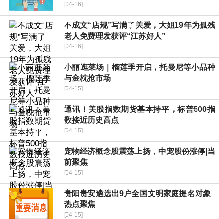
[04-16]
不成文“店规”写满了关爱，大姐19年为孤残
老人免费理发获评“江苏好人”
[04-16]
小丽逛菜场｜榴莲季开启，托曼尼等小品种
与金枕抢市场
[04-15]
通讯！美股指数期货基本持平，标普500指
数接近历史高点
[04-15]
宠物经济概念股震荡上扬，中宠股份涨停|当
前聚焦
[04-15]
贵阳贵安遴选出9户全国文明家庭提名对象_
热点聚焦
[04-15]