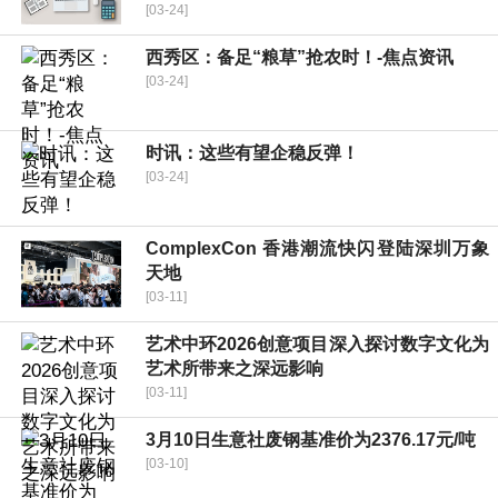
[03-24]
西秀区：备足“粮草”抢农时！-焦点资讯
[03-24]
时讯：这些有望企稳反弹！
[03-24]
ComplexCon 香港潮流快闪登陆深圳万象
天地
[03-11]
艺术中环2026创意项目深入探讨数字文化为
艺术所带来之深远影响
[03-11]
3月10日生意社废钢基准价为2376.17元/吨
[03-10]