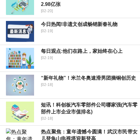
2.98亿张
[02-20]
今日热闻!非遗文创成畅销新春礼物
[02-19]
每日观点:他们在路上，家始终在心上
[02-19]
“新年礼物”！米兰冬奥速滑男团摘铜创历史
[02-18]
短讯！科创板汽车零部件公司哪家强(汽车零
部件上市企业市值排名)
[02-18]
热点聚焦：童年遗憾今圆满！武汉市民带女
儿登龟山电视塔迎新登高