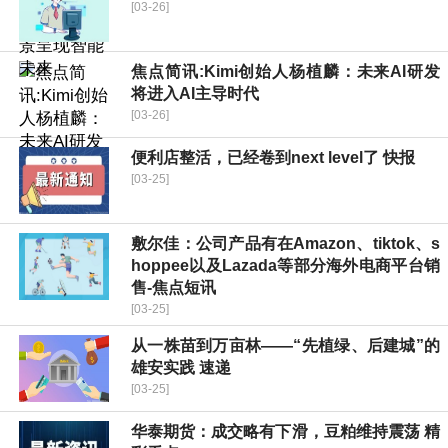
[03-26]
焦点简讯:Kimi创始人杨植麟：未来AI研发
将进入AI主导时代
[03-26]
便利店整活，已经卷到next level了 快报
[03-25]
敷尔佳：公司产品有在Amazon、tiktok、s
hoppee以及Lazada等部分海外电商平台销
售-焦点短讯
[03-25]
从一株苗到万亩林——“先植绿、后建城”的
雄安实践 速递
[03-25]
华泰期货：成交略有下滑，豆粕维持震荡 精