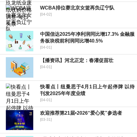
WCBA排位赛北京女篮再负辽宁队
[04-02]
中国信达2025年净利润同比增17.3% 金融服
务板块税前利润同比增40.5%
[04-01]
【播资讯】河北正定：春灌促苗壮
[04-01]
快看点丨纽曼思于4月1日上午起停牌 以待
刊发2025年年度业绩
[04-01]
欢迎推荐第21届•2026“爱心奖”参选者
[03-31]