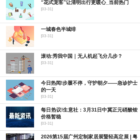
“花式宠客”让清明出行更暖心_当前热门
[03-31]
一城春色半城绯
[03-31]
滚动:秀我中国｜无人机起飞分几步？
[03-31]
今日热闻!步履不停，守护朝夕——急诊护士
的一天
[03-31]
每日热议!生意社：3月31日中冀正元硝酸铵
价格暂稳
[03-31]
2026第15届广州定制家居展暨轻高定展 | 粤