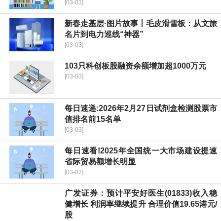
[03-03]
新春走基层·图片故事丨毛皮滑雪板：从文旅
名片到电力巡线“神器”
[03-03]
103只科创板股融资余额增加超1000万元
[03-03]
每日速递:2026年2月27日试剂盒检测股票市
值排名前15名单
[03-03]
每日速看!2025年全国统一大市场建设提速
省际贸易额增长明显
[03-02]
广发证券：预计平安好医生(01833)收入稳
健增长 利润率继续提升 合理价值19.65港元/
股