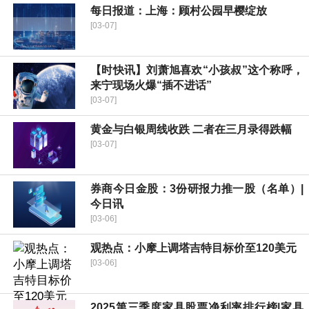
每日报道：上海：顾村公园早樱绽放
[03-07]
【时快讯】刘萧旭喜欢“小孩叔”这个称呼，
来宁现场火爆“插不进话”
[03-07]
黄金与白银周线收跌 二者在三月录得跌幅
[03-07]
券商今日金股：3份研报力推一股（名单）|
今日讯
[03-06]
观热点：小摩上调塔吉特目标价至120美元
[03-06]
2025第三季度家具股票净利率排行榜|家具