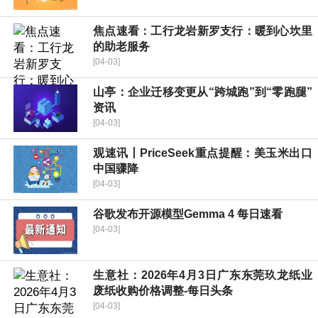
焦点速看：工行龙岩新罗支行：暖到心坎里
的助老服务
[04-03]
山亭：企业迁移变更从“跨城跑”到“零跑腿”
资讯
[04-03]
观速讯丨PriceSeek重点提醒：美玉米出口
中国骤降
[04-03]
谷歌发布开源模型Gemma 4 每日速看
[04-03]
生意社：2026年4月3日广东东莞玖龙纸业
废纸收购价格调整-每日头条
[04-03]