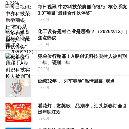
每日视讯:中亦科技荣膺徽商银行“核心系统
3.0”项目“最佳合作伙伴奖”
[02-14]
化工设备题材企业是哪些？（2026/2/13）|
焦点热议
[02-14]
犯单位行贿罪！A股创识科技实控人被判刑
二年、缓刑二年
[02-13]
延续32年，“列车春晚”温情启幕_观点
[02-13]
看花灯，赏英歌，品潮味，汕头新春灯会引
燃年味狂欢
[02-13]