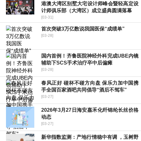
港澳大湾区别墅大宅设计师峰会暨轻高定设
计师俱乐部（大湾区）成立盛典圆满落幕
[03-31]
首次突破3万亿数说我国医保“成绩单”
[03-28]
国内首例！齐鲁医院神经外科完成UBE内镜
辅助下SCS手术治疗卒中后偏瘫
[03-28]
春风正好 碰杯不碰方向盘 保乐力加中国携
手全国百家酒吧共同倡导“酒后不驾车”
[03-27]
2026年3月27日海安嘉禾化纤锦纶长丝价格
动态
[03-27]
新华指数监测：产地行情稳中有调 ，玉树野