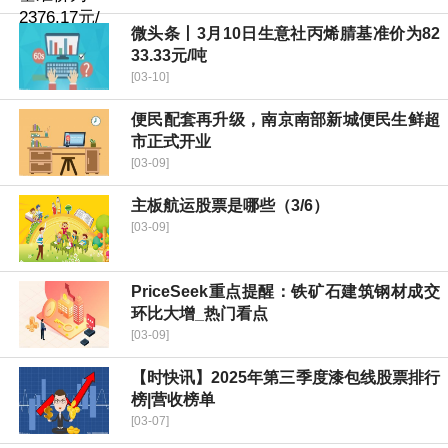
微头条丨3月10日生意社丙烯腈基准价为82
33.33元/吨
[03-10]
便民配套再升级，南京南部新城便民生鲜超
市正式开业
[03-09]
主板航运股票是哪些（3/6）
[03-09]
PriceSeek重点提醒：铁矿石建筑钢材成交
环比大增_热门看点
[03-09]
【时快讯】2025年第三季度漆包线股票排行
榜|营收榜单
[03-07]