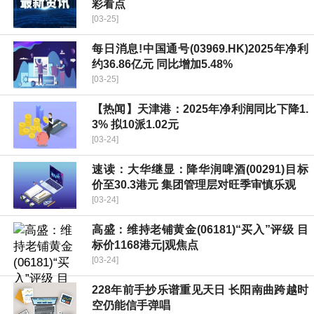
彩看点
[03-25]
每日消息!中国通号(03969.HK)2025年净利
约36.86亿元 同比增加5.48%
[03-25]
【热闻】天津港：2025年净利润同比下降1.
3% 拟10派1.02元
[03-24]
速读：大华继显：降华润啤酒(00291)目标
价至30.3港元 集团管理层对旺季审慎乐观
[03-24]
高盛：维持老铺黄金(06181)“买入”评级 目
标价1168港元|观焦点
[03-24]
228年前手抄乐谱重见天日 长阳南曲跨越时
空仍能信手弹唱