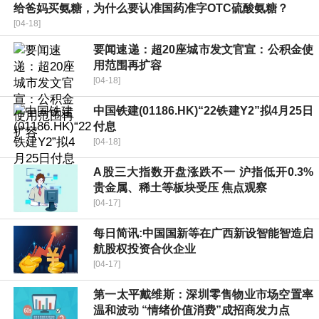
给爸妈买氨糖，为什么要认准国药准字OTC硫酸氨糖？
[04-18]
要闻速递：超20座城市发文官宣：公积金使
用范围再扩容
[04-18]
中国铁建(01186.HK)“22铁建Y2”拟4月25日
付息
[04-18]
A股三大指数开盘涨跌不一 沪指低开0.3%
贵金属、稀土等板块受压 焦点观察
[04-17]
每日简讯:中国国新等在广西新设智能智造启
航股权投资合伙企业
[04-17]
第一太平戴维斯：深圳零售物业市场空置率
温和波动 “情绪价值消费”成招商发力点