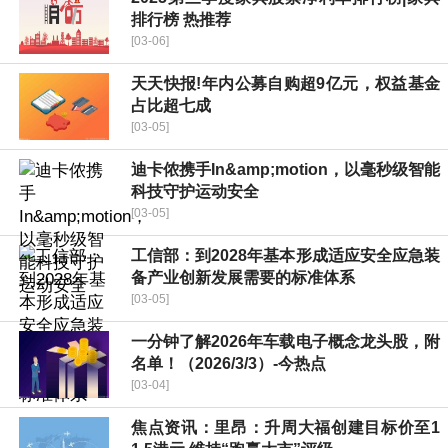
排行榜 热推荐
[03-06]
天天快报!年内公募自购超9亿元，权益基金
占比超七成
[03-05]
迪卡侬携手In&amp;motion，以毫秒级智能
科技守护运动安全
[03-05]
工信部：到2028年基本形成适应安全应急装
备产业创新发展需要的标准体系
[03-05]
一分钟了解2026年车载电子概念龙头股，附
名单！（2026/3/3）-今热点
[03-04]
焦点资讯：里昂：升周大福创建目标价至1