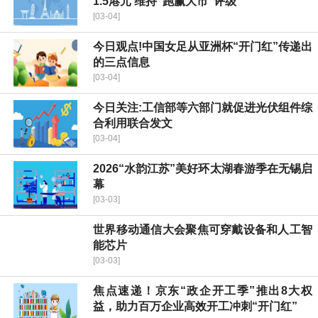
1.5港元 维持“跑赢大市”评级
[03-04]
今日观点!中国女足从亚洲杯“开门红”传递出
的三点信息
[03-04]
今日关注:工信部等六部门就促进光伏组件综
合利用联合发文
[03-04]
2026“水韵江苏”美好环太湖春游季在无锡启
幕
[03-03]
世界移动通信大会聚焦可穿戴设备和人工智
能芯片
[03-03]
焦点速递！京东“政企开工季”推出8大权
益，助力百万企业高效开工冲刺“开门红”