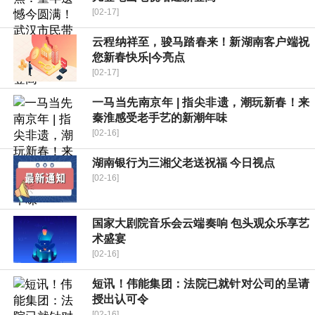
[02-17]
云程纳祥至，骏马踏春来！新湖南客户端祝
您新春快乐|今亮点
[02-17]
一马当先南京年 | 指尖非遗，潮玩新春！来
秦淮感受老手艺的新潮年味
[02-16]
湖南银行为三湘父老送祝福 今日视点
[02-16]
国家大剧院音乐会云端奏响 包头观众乐享艺
术盛宴
[02-16]
短讯！伟能集团：法院已就针对公司的呈请
授出认可令
[02-16]