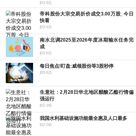
[03-02]
帝科股份大宗交易折价成交3.00万股_今日
快看
[03-02]
南水北调2025至2026年度冰期输水任务完
成
[03-02]
每日焦点!盯盘:威领股份等3股秒停
[03-02]
生意社：2月28日华北地区醋酸乙酯行情偏
强运行
[02-28]
我国水利基础设施功能最全惠及人口最多
[02-28]