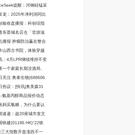
riceSeek提醒：河钢硅锰采
富龙：2025年净利润同比
创板收盘播报：科创综指
港东荟城名店仓「尝游滋
点播报:肿瘤防治赢在整合
卡山西古书院，体验穿越
讯：4月LPR继续维持不变
果一个家庭长期没酒局、
日关注:奥泰生物(688606.
日热议：[快讯]奥美森31
,L-氨基丙醇商品报价动态
爸妈买氨糖，为什么要认
闻速递：超20座城市发文
铁建(01186.HK)“22铁
股三大指数开盘涨跌不一