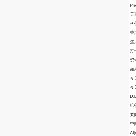
P
天
科
香
焦
打
资
如
今
今
D
给
要
中国
A