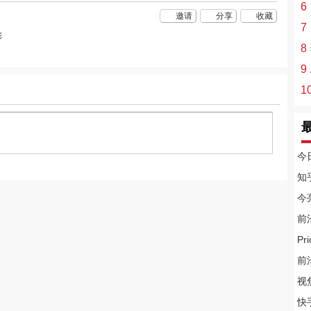
6
邀请
分享
收藏
7
彩
8
9
1
今
知
今
前
P
前
视
快