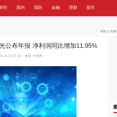
财经
国内
国际
金融
理财
股市
科技
互联网
通信
IT
光公布年报 净利润同比增加11.95%
04-24 14:27:30
|
来源: 中财网
|