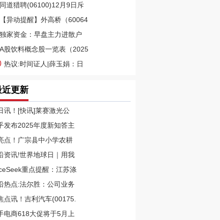
同道猎聘(06100)12月9日斥
【异动提醒】外高桥（60064
独家资金：早盘主力进散户
A股饮料概念股一览表（2025
0
热议:时间证人|薛玉娟：日
最近更新
日讯！[快讯]莱赛激光公
乎发布2025年度新知答主
亮点！广宗县中小学农耕
沿资讯!世界地球日｜用我
riceSeek重点提醒：江苏涤
沿热点:法尔胜：公司业务
焦点讯！吉利汽车(00175.
手电商618大促将于5月上